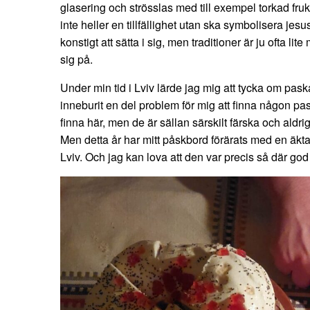
glasering och strösslas med till exempel torkad fru
inte heller en tillfällighet utan ska symbolisera jesu
konstigt att sätta i sig, men traditioner är ju ofta lit
sig på.
Under min tid i Lviv lärde jag mig att tycka om pas
inneburit en del problem för mig att finna någon pas
finna här, men de är sällan särskilt färska och aldr
Men detta år har mitt påskbord förärats med en äkta
Lviv. Och jag kan lova att den var precis så där go