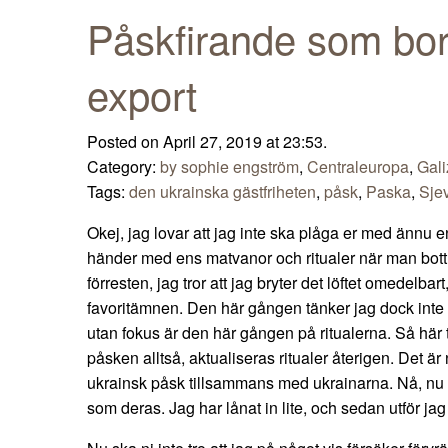
Påskfirande som bo
export
Posted on April 27, 2019 at 23:53.
Category:
by sophie engström
,
Centraleuropa
,
Gali
Tags:
den ukrainska gästfriheten
,
påsk
,
Paska
,
Sjev
Okej, jag lovar att jag inte ska plåga er med ännu
händer med ens matvanor och ritualer när man bott 
förresten, jag tror att jag bryter det löftet omedelbart,
favoritämnen. Den här gången tänker jag dock inte
utan fokus är den här gången på ritualerna. Så här t
påsken alltså, aktualiseras ritualer återigen. Det är 
ukrainsk påsk tillsammans med ukrainarna. Nå, nu är 
som deras. Jag har lånat in lite, och sedan utför ja