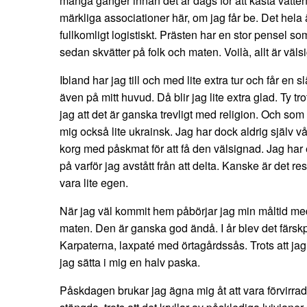
många gånger innan det är dags för att kasta vatte
märkliga associationer här, om jag får be. Det hela
fullkomligt logistiskt. Prästen har en stor pensel s
sedan skvätter på folk och maten. Voilà, allt är väls
Ibland har jag till och med lite extra tur och får en s
även på mitt huvud. Då blir jag lite extra glad. Ty trot
jag att det är ganska trevligt med religion. Och so
mig också lite ukrainsk. Jag har dock aldrig själv v
korg med påskmat för att få den välsignad. Jag har 
på varför jag avstått från att delta. Kanske är det res
vara lite egen.
När jag väl kommit hem påbörjar jag min måltid me
maten. Den är ganska god ändå. I år blev det färskp
Karpaterna, laxpaté med örtagårdssås. Trots att jag 
jag sätta i mig en halv paska.
Påskdagen brukar jag ägna mig åt att vara förvirrad ö