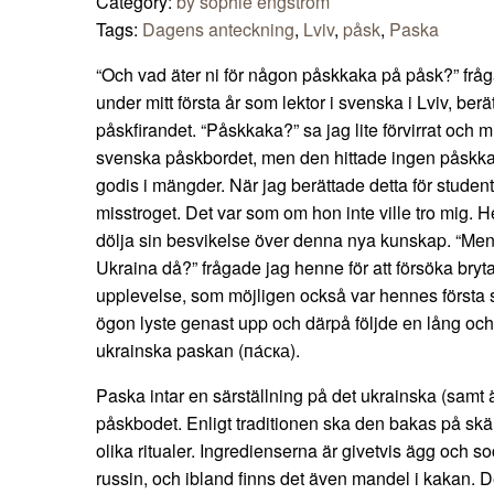
Category:
by sophie engström
Tags:
Dagens anteckning
,
Lviv
,
påsk
,
Paska
“Och vad äter ni för någon påskkaka på påsk?” fråg
under mitt första år som lektor i svenska i Lviv, be
påskfirandet. “Påskkaka?” sa jag lite förvirrat och m
svenska påskbordet, men den hittade ingen påskk
godis i mängder. När jag berättade detta för studente
misstroget. Det var som om hon inte ville tro mig.
dölja sin besvikelse över denna nya kunskap. “Men 
Ukraina då?” frågade jag henne för att försöka bry
upplevelse, som möjligen också var hennes första
ögon lyste genast upp och därpå följde en lång oc
ukrainska paskan (па́ска).
Paska intar en särställning på det ukrainska (samt
påskbodet. Enligt traditionen ska den bakas på sk
olika ritualer. Ingredienserna är givetvis ägg och s
russin, och ibland finns det även mandel i kakan. 