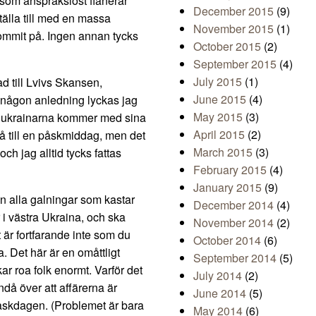
r som anspråkslöst flanerar
December 2015
(9)
ställa till med en massa
November 2015
(1)
kommit på. Ingen annan tycks
October 2015
(2)
September 2015
(4)
July 2015
(1)
ad till Lvivs Skansen,
June 2015
(4)
 av någon anledning lyckas jag
May 2015
(3)
lla ukrainarna kommer med sina
April 2015
(2)
få till en påskmiddag, men det
March 2015
(3)
och jag alltid tycks fattas
February 2015
(4)
January 2015
(9)
n alla galningar som kastar
December 2014
(4)
i västra Ukraina, och ska
November 2014
(2)
t är fortfarande inte som du
October 2014
(6)
a. Det här är en omåttligt
September 2014
(5)
ar roa folk enormt. Varför det
July 2014
(2)
ndå över att affärerna är
June 2014
(5)
påskdagen. (Problemet är bara
May 2014
(6)