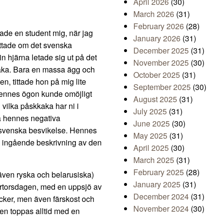
April 2026
(30)
March 2026
(31)
February 2026
(28)
ade en student mig, när jag
January 2026
(31)
rättade om det svenska
December 2025
(31)
in hjärna letade sig ut på det
November 2025
(30)
aka. Bara en massa ägg och
October 2025
(31)
n, tittade hon på mig lite
September 2025
(30)
 Hennes ögon kunde omöjligt
August 2025
(31)
vilka påskkaka har ni i
July 2025
(31)
ta hennes negativa
June 2025
(30)
 svenska besvikelse. Hennes
May 2025
(31)
h ingående beskrivning av den
April 2025
(30)
March 2025
(31)
February 2025
(28)
 även ryska och belarusiska)
January 2025
(31)
ärtorsdagen, med en uppsjö av
December 2024
(31)
ocker, men även färskost och
November 2024
(30)
Den toppas alltid med en