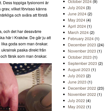
October 2024
(9)
kt. Dess toppiga fysionomi är
July 2024
(3)
s grav, vilket förvisso känns
June 2024
(2)
e märkliga och svåra att förstå
May 2024
(4)
April 2024
(1)
ka, och det har dessvärre
March 2024
(2)
ka här i Kraków. De går ju att
February 2024
(1)
ig lika goda som man önskar.
December 2023
(24)
 ukrainsk paska direkt från
November 2023
(1)
d och färsk som man önskar.
October 2023
(1)
September 2023
(2)
August 2023
(1)
July 2023
(2)
June 2023
(1)
December 2022
(23)
November 2022
(1)
July 2022
(4)
May 2022
(1)