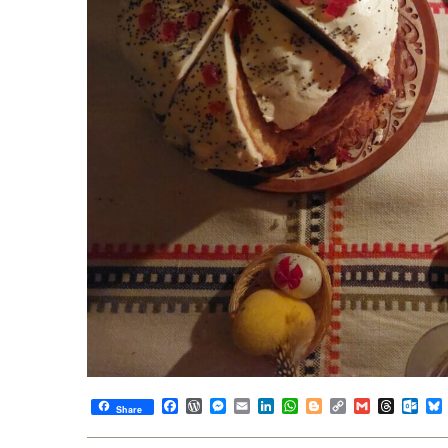
Facebook
WordPress
Messenger
Email
LinkedIn
WhatsApp
Blogger
Copy
Gmail
Thread
Out
Share
Link