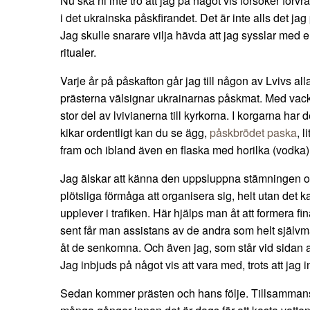
Nu ska ni inte tro att jag på något vis försöker förvr
i det ukrainska påskfirandet. Det är inte alls det jag
Jag skulle snarare vilja hävda att jag sysslar med e
ritualer.
Varje år på påskafton går jag till någon av Lvivs alla
prästerna välsignar ukrainarnas påskmat. Med vac
stor del av lvivianerna till kyrkorna. I korgarna ha
kikar ordentligt kan du se ägg,
påskbrödet paska
, l
fram och ibland även en flaska med horilka (vodka)
Jag älskar att känna den uppsluppna stämningen o
plötsliga förmåga att organisera sig, helt utan det
upplever i trafiken. Här hjälps man åt att formera f
sent får man assistans av de andra som helt självma
åt de senkomna. Och även jag, som står vid sidan av
Jag inbjuds på något vis att vara med, trots att jag i
Sedan kommer prästen och hans följe. Tillsammans