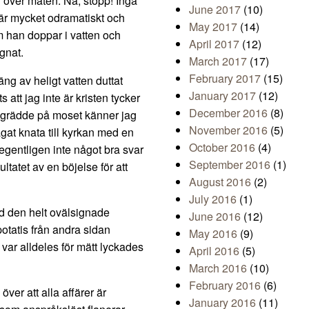
n över maten. Nä, stopp! Inga
June 2017
(10)
 är mycket odramatiskt och
May 2017
(14)
om han doppar i vatten och
April 2017
(12)
ignat.
March 2017
(17)
February 2017
(15)
läng av heligt vatten duttat
January 2017
(12)
s att jag inte är kristen tycker
December 2016
(8)
m grädde på moset känner jag
November 2016
(5)
ågat knata till kyrkan med en
October 2016
(4)
egentligen inte något bra svar
September 2016
(1)
ultatet av en böjelse för att
August 2016
(2)
July 2016
(1)
d den helt ovälsignade
June 2016
(12)
otatis från andra sidan
May 2016
(9)
var alldeles för mätt lyckades
April 2016
(5)
March 2016
(10)
February 2016
(6)
ver att alla affärer är
January 2016
(11)