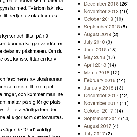
änga eller förvanska ritualerna
December 2018
(26)
 pysslar med. Tvärtom faktiskt.
November 2018
(10)
n tillbedjan av ukrainarnas
October 2018
(10)
September 2018
(8)
August 2018
(2)
 kyrkor och tittar på när
July 2018
(3)
kert bundna korgar vandrar en
June 2018
(15)
r de delar av påskmaten. Om du
May 2018
(17)
ite ost, kanske tittar en korv
April 2018
(14)
.
March 2018
(12)
ch fascineras av ukrainarnas
February 2018
(14)
 kaos som man till exempel
January 2018
(13)
ina ringar, och kommer man lite
December 2017
(12)
nt makar på sig för ge plats
November 2017
(11)
, får flera vänliga leenden.
October 2017
(14)
nte alls gör som det förväntas.
September 2017
(14)
August 2017
(4)
 säger de “Gud” väldigt
July 2017
(2)