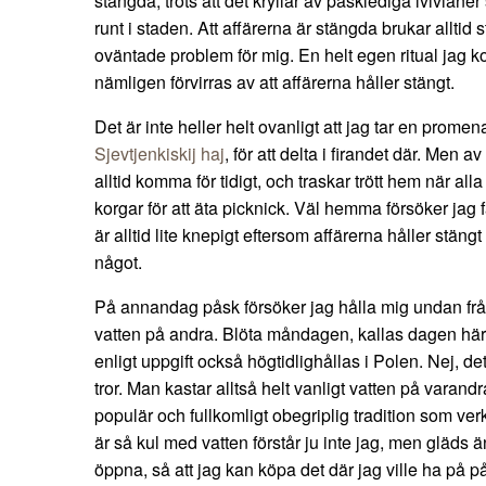
stängda, trots att det kryllar av påsklediga lviviane
runt i staden. Att affärerna är stängda brukar alltid 
oväntade problem för mig. En helt egen ritual jag 
nämligen förvirras av att affärerna håller stängt.
Det är inte heller helt ovanligt att jag tar en promen
Sjevtjenkiskij haj
, för att delta i firandet där. Men
alltid komma för tidigt, och traskar trött hem när a
korgar för att äta picknick. Väl hemma försöker jag 
är alltid lite knepigt eftersom affärerna håller stängt 
något.
På annandag påsk försöker jag hålla mig undan frå
vatten på andra. Blöta måndagen, kallas dagen här 
enligt uppgift också högtidlighållas i Polen. Nej, de
tror. Man kastar alltså helt vanligt vatten på varandr
populär och fullkomligt obegriplig tradition som verk
är så kul med vatten förstår ju inte jag, men gläds ä
öppna, så att jag kan köpa det där jag ville ha på 