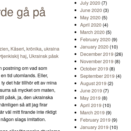
July 2020
(7)
rde gå på
June 2020
(3)
May 2020
(5)
April 2020
(4)
March 2020
(5)
February 2020
(9)
January 2020
(10)
zien
,
Kåseri
,
krönika
,
ukraina
December 2019
(26)
tjenkiskij haj
,
Ukrainsk påsk
November 2019
(8)
 en postning om vad som
October 2019
(8)
en tid utomlands. Eller,
September 2019
(4)
 ty det här tillhör ett av mina
August 2019
(2)
 surra så mycket om maten,
June 2019
(7)
ill påsk, ja, den ukrainska
May 2019
(8)
nämligen så att jag firar
April 2019
(10)
väl mitt firande inte riktigt
March 2019
(9)
g någon slags imitation.
February 2019
(9)
January 2019
(10)