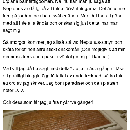
utplåna barnfattigdomen. Nå, nu kan man ju säga att
Neptunus är dålig på att infria förväntningarna. Det är ju inte
fred på jorden, och barn svälter ännu. Men det har att göra
med att inte alla är där och önskar sig just detta, har man
sagt mig.
Så imorgon kommer jag alltså stå vid Neptunus-statyn och
skåla för ett helt altruistiskt önskemål! (Och möjligtvis att min
mammas försvunna paket oväntat ger sig till känna.)
Vad vill jag då ha sagt med detta? Jo, att nästa gång ni läser
ett gnälligt blogginlägg författat av undertecknad, så tro inte
ett ord av jag skriver. Jag bor i paradiset och den platsen
heter Lviv.
Och dessutom får jag ju fira nyår två gånger!