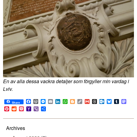
En av alla dessa vackra detaljer som förgyller min vardag i
Lviv.
Facebook
WordPress
Messenger
Email
LinkedIn
WhatsApp
Blogger
Copy
Gmail
Threads
Outlook.com
Bluesky
Tumblr
Mast
Share
Link
Pinterest
Reddit
Pocket
Yahoo
Viber
Share
Mail
Archives