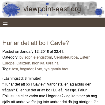
viewpoint-east.org
Hur är det att bo i Gävle?
Posted on January 12, 2018 at 22:41.
Category:
by sophie engström
,
Centraleuropa
,
Estern
Europe
,
Galizien
,
krönika
,
ukraina
Tags:
fest
,
högtider
,
Lviv
,
nya gamla året
(Läsningstid:
3
minuter)
“Hur är det att bo i Gävle?” Varför ställer jag aldrig den
frågan? Eller hur det är att bo i Luleå, Nässjö, Falun,
Eskilstuna eller varför inte Höganäs? Jag kommer på mig
själv att undra varför jag inte undrar det då jag återigen får