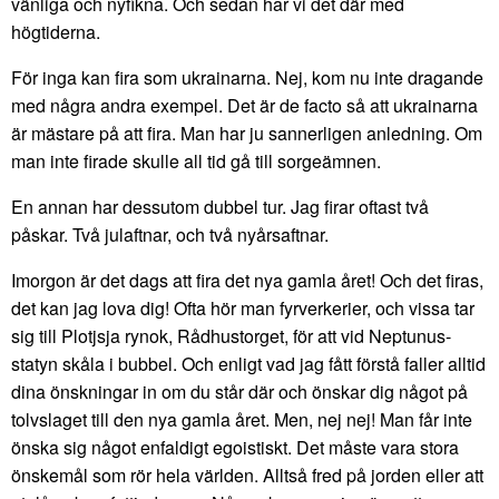
vänliga och nyfikna. Och sedan har vi det där med
högtiderna.
För inga kan fira som ukrainarna. Nej, kom nu inte dragande
med några andra exempel. Det är de facto så att ukrainarna
är mästare på att fira. Man har ju sannerligen anledning. Om
man inte firade skulle all tid gå till sorgeämnen.
En annan har dessutom dubbel tur. Jag firar oftast två
påskar. Två julaftnar, och två nyårsaftnar.
Imorgon är det dags att fira det nya gamla året! Och det firas,
det kan jag lova dig! Ofta hör man fyrverkerier, och vissa tar
sig till Plotjsja rynok, Rådhustorget, för att vid Neptunus-
statyn skåla i bubbel. Och enligt vad jag fått förstå faller alltid
dina önskningar in om du står där och önskar dig något på
tolvslaget till den nya gamla året. Men, nej nej! Man får inte
önska sig något enfaldigt egoistiskt. Det måste vara stora
önskemål som rör hela världen. Alltså fred på jorden eller att