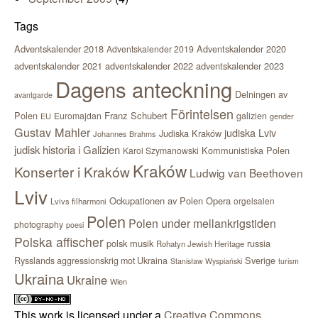
Tags
Adventskalender 2018
Adventskalender 2020
Adventskalender 2019
adventskalender 2021
adventskalender 2022
adventskalender 2023
Dagens anteckning
Delningen av
avantgarde
Förintelsen
Polen
Franz Schubert
Euromajdan
galizien
EU
gender
Gustav Mahler
judiska Lviv
Judiska Kraków
Johannes Brahms
judisk historia i Galizien
Kommunistiska Polen
Karol Szymanowski
Kraków
Konserter i Kraków
Ludwig van Beethoven
Lviv
Ockupationen av Polen
Opera
orgelsalen
Lvivs filharmoni
Polen
Polen under mellankrigstiden
photography
poesi
Polska affischer
polsk musik
russia
Rohatyn Jewish Heritage
Sverige
Rysslands aggressionskrig mot Ukraina
Stanisław Wyspiański
turism
Ukraina
Ukraine
Wien
This work is licensed under a
Creative Commons