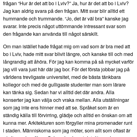
frågan “Hur är det att bo i Lviv?” Ja, hur är det att bo i Lviv?
Jag kan aldrig svara på den frågan. Mitt svar blir alltid ett
hummande och trummande. “Jo, det är väl bra” kanske jag
svarar. Inte precis något uttömmande intressant svar som
den frågande kan använda till något särskilt.
Om man istället hade frågat mig om vad som är bra med att
bo i Lviv, hade mitt svar blivit längre, och kanske till och med
långrandig att åhöra. För jag kan komma på så mycket varför
jag vill vara just här där jag bor. För det första jobbar jag på
världens trevligaste universitet, med de bästa tänkbara
kollegor och med de gulligaste studenter man som lärare
kan tänka sig. Sedan har vi alltid det där andra. Alla
konserter jag kan välja och vraka mellan. Alla utställningar
som jag inte ens hinner med att se. Språket som är en
ständig källa till förvirring, glädje och alltid en önskan om att
kunna mer. Arkitekturen som förgyller mina promenader runt
i staden. Människorna som jag möter, som allt som oftast är