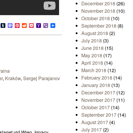
December 2018
(26)
November 2018
(10)
October 2018
(10)
s
look.com
Bluesky
Tumblr
Mastodon
Pinterest
Reddit
Pocket
Yahoo
Viber
Share
September 2018
(8)
Mail
August 2018
(2)
July 2018
(3)
June 2018
(15)
May 2018
(17)
April 2018
(14)
March 2018
(12)
raina
February 2018
(14)
er
,
Kraków
,
Sergej Parajanov
January 2018
(13)
December 2017
(12)
November 2017
(11)
October 2017
(14)
September 2017
(14)
August 2017
(4)
July 2017
(2)
 slaget vid Wien. Ignacy