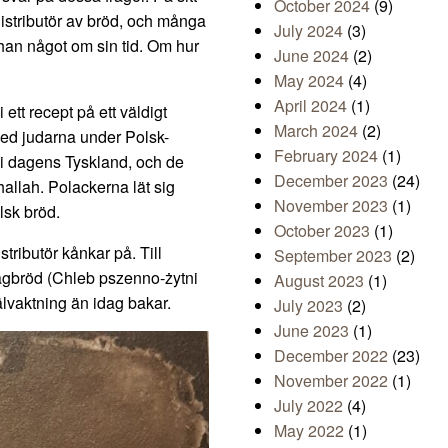
October 2024
(9)
istributör av bröd, och många
July 2024
(3)
 han något om sin tid. Om hur
June 2024
(2)
May 2024
(4)
April 2024
(1)
ett recept på ett väldigt
March 2024
(2)
med judarna under Polsk-
February 2024
(1)
i dagens Tyskland, och de
December 2023
(24)
challah. Polackerna lät sig
November 2023
(1)
lsk bröd.
October 2023
(1)
stributör kånkar på. Till
September 2023
(2)
ågbröd (Chleb pszenno-żytni
August 2023
(1)
lvaktning än idag bakar.
July 2023
(2)
June 2023
(1)
December 2022
(23)
November 2022
(1)
July 2022
(4)
May 2022
(1)