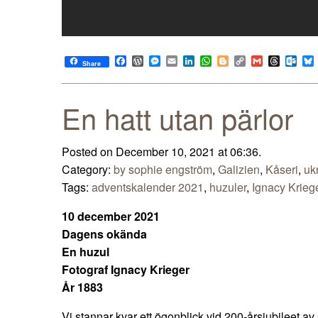
Facebook
WordPress
Messenger
Email
LinkedIn
WhatsApp
Blogger
Copy
Gmail
Thread
Out
Share
Link
En hatt utan pärlor
Posted on December 10, 2021 at 06:36.
Category:
by sophie engström
,
Galizien
,
Kåseri
,
uk
Tags:
adventskalender 2021
,
huzuler
,
Ignacy Krieg
10 december 2021
Dagens okända
En huzul
Fotograf Ignacy Krieger
År 1883
Vi stannar kvar ett ögonblick vid 200-årsjubileet av