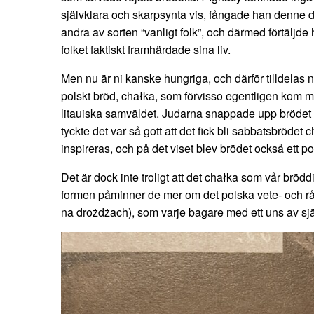
självklara och skarpsynta vis, fångade han denne d
andra av sorten “vanligt folk”, och därmed förtäljde
folket faktiskt framhärdade sina liv.
Men nu är ni kanske hungriga, och därför tilldelas ni 
polskt bröd, chałka, som förvisso egentligen kom 
litauiska samväldet. Judarna snappade upp brödet 
tyckte det var så gott att det fick bli sabbatsbrödet 
inspireras, och på det viset blev brödet också ett po
Det är dock inte troligt att det chałka som vår bröddi
formen påminner de mer om det polska vete- och r
na drożdżach), som varje bagare med ett uns av sjä