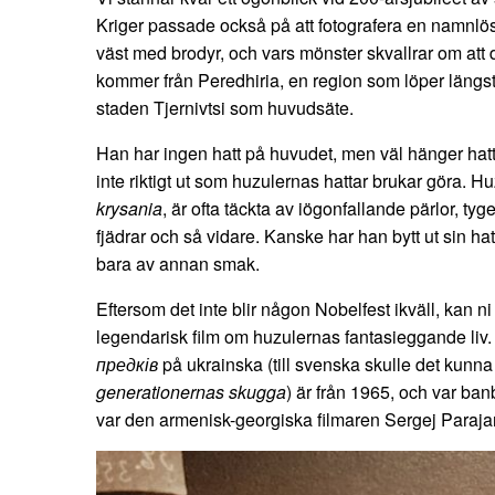
Kriger passade också på att fotografera en namnlö
väst med brodyr, och vars mönster skvallrar om att de
kommer från Peredhiria, en region som löper läng
staden Tjernivtsi som huvudsäte.
Han har ingen hatt på huvudet, men väl hänger hatt
inte riktigt ut som huzulernas hattar brukar göra. Hu
krysania
, är ofta täckta av iögonfallande pärlor, tyge
fjädrar och så vidare. Kanske har han bytt ut sin hat
bara av annan smak.
Eftersom det inte blir någon Nobelfest ikväll, kan ni j
legendarisk film om huzulernas fantasieggande liv
предків
på ukrainska (till svenska skulle det kunn
generationernas skugga
) är från 1965, och var ban
var den armenisk-georgiska filmaren Sergej Parajano