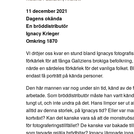
11 december 2021
Dagens okända
En bröddistributör
Ignacy Krieger
Omkring 1870
Vi dröjer oss kvar en stund bland Ignacys fotografi
förkärlek för att fånga Galiziens brokiga befolkning
närde en särdeles förkärlek för det vanliga folket. B
endast få porträtt på kända personer.
Den här mannen var nog under sin tid, känd av de fl
arbetade. Som bröddistributör måste han varit känd 
tungt ut, och inte undra på det. Hans limpor ser ut 
alltid av denna storlek, på Ignacys tid? Eller var ma
kortväxt? Kan det kanske vara så att de monstruös
för fotograferingstillfället? De kanske var bakade till et
som tarvade rejäla brödbitar? Ignacy lämnade inga s