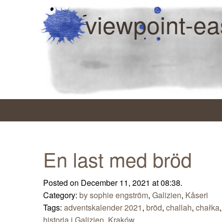
viewpoint-ea
En last med bröd
Posted on December 11, 2021 at 08:38.
Category:
by sophie engström
,
Galizien
,
Kåseri
Tags:
adventskalender 2021
,
bröd
,
challah
,
chałka
historia i Galizien
,
Kraków