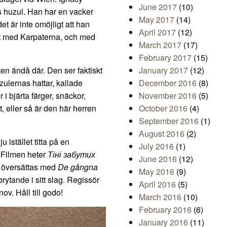
June 2017
(10)
s huzul. Han har en vacker
May 2017
(14)
t är inte omöjligt att han
April 2017
(12)
st med Karpaterna, och med
March 2017
(17)
February 2017
(15)
en ändå där. Den ser faktiskt
January 2017
(12)
zulernas hattar, kallade
December 2016
(8)
r i bjärta färger, snäckor,
November 2016
(5)
t, eller så är den här herren
October 2016
(4)
September 2016
(1)
August 2016
(2)
u istället titta på en
July 2016
(1)
. Filmen heter
Тіні забутих
June 2016
(12)
a översättas med
De gångna
May 2016
(9)
brytande i sitt slag. Regissör
April 2016
(5)
v. Håll till godo!
March 2016
(10)
February 2016
(6)
January 2016
(11)