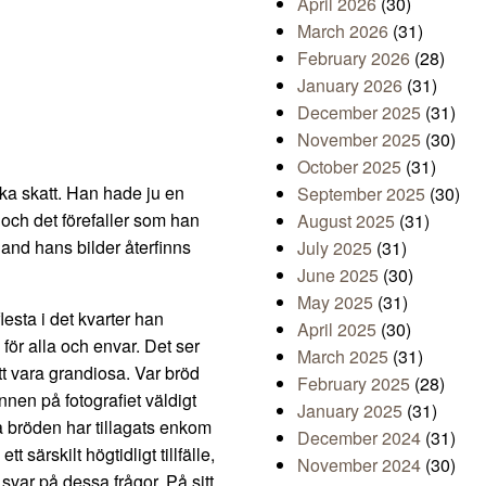
April 2026
(30)
March 2026
(31)
February 2026
(28)
January 2026
(31)
December 2025
(31)
November 2025
(30)
October 2025
(31)
ska skatt. Han hade ju en
September 2025
(30)
, och det förefaller som han
August 2025
(31)
land hans bilder återfinns
July 2025
(31)
June 2025
(30)
May 2025
(31)
esta i det kvarter han
April 2025
(30)
för alla och envar. Det ser
March 2025
(31)
att vara grandiosa. Var bröd
February 2025
(28)
nnen på fotografiet väldigt
January 2025
(31)
a bröden har tillagats enkom
December 2024
(31)
t särskilt högtidligt tillfälle,
November 2024
(30)
var på dessa frågor. På sitt