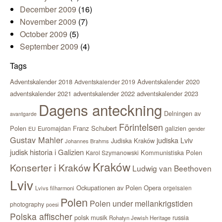
December 2009
(16)
November 2009
(7)
October 2009
(5)
September 2009
(4)
Tags
Adventskalender 2018
Adventskalender 2020
Adventskalender 2019
adventskalender 2021
adventskalender 2022
adventskalender 2023
Dagens anteckning
Delningen av
avantgarde
Förintelsen
Polen
Franz Schubert
Euromajdan
galizien
EU
gender
Gustav Mahler
judiska Lviv
Judiska Kraków
Johannes Brahms
judisk historia i Galizien
Kommunistiska Polen
Karol Szymanowski
Kraków
Konserter i Kraków
Ludwig van Beethoven
Lviv
Ockupationen av Polen
Opera
orgelsalen
Lvivs filharmoni
Polen
Polen under mellankrigstiden
photography
poesi
Polska affischer
polsk musik
russia
Rohatyn Jewish Heritage