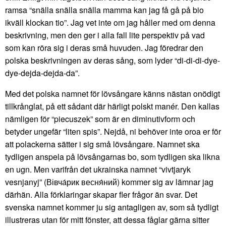
ramsa “snälla snälla snälla mamma kan jag få gå på bio
ikväll klockan tio”. Jag vet inte om jag håller med om denna
beskrivning, men den ger i alla fall lite perspektiv på vad
som kan röra sig i deras små huvuden. Jag föredrar den
polska beskrivningen av deras sång, som lyder “di-di-di-dye-
dye-dejda-dejda-da”.
Med det polska namnet för lövsångare känns nästan onödigt
tillkrånglat, på ett sådant där härligt polskt manér. Den kallas
nämligen för “piecuszek” som är en diminutivform och
betyder ungefär “liten spis”. Nejdå, ni behöver inte oroa er för
att polackerna sätter i sig små lövsångare. Namnet ska
tydligen anspela på lövsångarnas bo, som tydligen ska likna
en ugn. Men varifrån det ukrainska namnet “vivtjaryk
vesnjanyj” (Вівча́рик весня́ний) kommer sig av lämnar jag
därhän. Alla förklaringar skapar fler frågor än svar. Det
svenska namnet kommer ju sig antagligen av, som så tydligt
illustreras utan för mitt fönster, att dessa fåglar gärna sitter