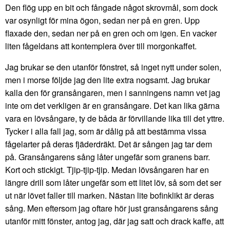
Den flög upp en bit och fångade något skrovmål, som dock
var osynligt för mina ögon, sedan ner på en gren. Upp
flaxade den, sedan ner på en gren och om igen. En vacker
liten fågeldans att kontemplera över till morgonkaffet.
Jag brukar se den utanför fönstret, så inget nytt under solen,
men i morse följde jag den lite extra nogsamt. Jag brukar
kalla den för gransångaren, men i sanningens namn vet jag
inte om det verkligen är en gransångare. Det kan lika gärna
vara en lövsångare, ty de båda är förvillande lika till det yttre.
Tycker i alla fall jag, som är dålig på att bestämma vissa
fågelarter på deras fjäderdräkt. Det är sången jag tar dem
på. Gransångarens sång låter ungefär som granens barr.
Kort och stickigt. Tjip-tjip-tjip. Medan lövsångaren har en
längre drill som låter ungefär som ett litet löv, så som det ser
ut när lövet faller till marken. Nästan lite bofinklikt är deras
sång. Men eftersom jag oftare hör just gransångarens sång
utanför mitt fönster, antog jag, där jag satt och drack kaffe, att