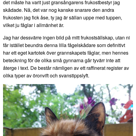
det måste ha varit just gransångarens frukostbestyr jag
skådade. Nå, det var nog kanske snarare den andra
frukosten jag fick åse, ty jag är sällan uppe med tuppen,
vilket ju fåglar i allmänhet är.
Jag har dessvärre ingen bild på mitt frukostsällskap, utan ni
får istället beundra denna lilla fågelskådare som definitivt
har ett eget kartotek över grannskapets fåglar, men hennes
beteckning för de olika små gynnarna går tyvärr inte att
återge i text. De består nämligen av ett raffinerat register av
olika typer av öronvift och svanstippslyft.