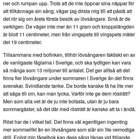
ner och rumpan upp. Trots att de inte öppnar sina näppar för
att tillkännage sin sång, vågar jag drista mig till att påstå att
det rör sig om årets första besök av lövsångare. Små är de
verkligen. De väger inte mer än 11 gram och kroppslängden
är blott 11 centimeter, men från vingspets till vingspets mäter
det 19 centimeter.
Tillsammans med bofinken, tillhör lövsångaren faktiskt en av
de vanligaste fåglarna i Sverige, och ska tydligen kan vara
så många som 13 miljoner till antalet. Det ger alltså att det
finns fler lövsångare under sommaren i Sverige än det finns
svenskar. Svindlande tanke. De borde kanske få ha lite mer
att säga till om, kan man tycka. Varför inte ge dem rösträtt?
Men som alla vet är de ju inte bofasta, utan är ju bara
sommargäster, så det där med rösträtt är kanske att ta i ändå.
Röst har de i vilket fall. Det finns väl egentligen ingenting
mer sommarlikt än en lövsångare som slår sin lite vemodiga
drill. Enligt min fågelbok kan dess sång liknas vid följande