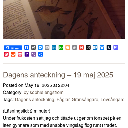
Facebook
WordPress
Messenger
Email
LinkedIn
WhatsApp
Blogger
Copy
Gmail
Threads
Outlook.com
Bluesky
Tumblr
Mast
Share
Link
Pinterest
Reddit
Pocket
Yahoo
Viber
Share
Mail
Dagens anteckning – 19 maj 2025
Posted on May 19, 2025 at 22:04.
Category:
by sophie engström
Tags:
Dagens anteckning
,
Fåglar
,
Gransångare
,
Lövsångare
(Läsningstid:
2
minuter)
Under frukosten satt jag och tittade ut genom fönstret på en
liten gynnare som med snabba vingslag flög runt i trädet.