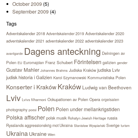
October 2009
(5)
September 2009
(4)
Tags
Adventskalender 2018
Adventskalender 2020
Adventskalender 2019
adventskalender 2021
adventskalender 2022
adventskalender 2023
Dagens anteckning
Delningen av
avantgarde
Förintelsen
Polen
Franz Schubert
Euromajdan
galizien
EU
gender
Gustav Mahler
judiska Lviv
Judiska Kraków
Johannes Brahms
judisk historia i Galizien
Kommunistiska Polen
Karol Szymanowski
Kraków
Konserter i Kraków
Ludwig van Beethoven
Lviv
Ockupationen av Polen
Opera
orgelsalen
Lvivs filharmoni
Polen
Polen under mellankrigstiden
photography
poesi
Polska affischer
polsk musik
russia
Rohatyn Jewish Heritage
Sverige
Rysslands aggressionskrig mot Ukraina
Stanisław Wyspiański
turism
Ukraina
Ukraine
Wien