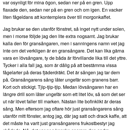
var osynligt för mina ögon, sedan ner på en gren. Upp
flaxade den, sedan ner på en gren och om igen. En vacker
liten fågeldans att kontemplera över till morgonkaffet.
Jag brukar se den utanför fönstret, så inget nytt under solen,
men i morse följde jag den lite extra nogsamt. Jag brukar
kalla den för gransångaren, men i sanningens namn vet jag
inte om det verkligen är en gransångare. Det kan lika gärna
vara en lövsångare, ty de båda är förvillande lika till det yttre.
Tycker i alla fall jag, som är dålig på att bestämma vissa
fågelarter på deras fjäderdräkt. Det är sången jag tar dem
på. Gransångarens sång låter ungefär som granens barr.
Kort och stickigt. Tjip-tjip-tjip. Medan lövsångaren har en
längre drill som låter ungefär som ett litet löv, så som det ser
ut när lövet faller till marken. Nästan lite bofinklikt är deras
sång. Men eftersom jag oftare hör just gransångarens sång
utanför mitt fönster, antog jag, där jag satt och drack kaffe, att
det måste ha varit just gransångarens frukostbestyr jag