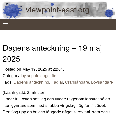
viewpoint-east.org
Dagens anteckning – 19 maj
2025
Posted on May 19, 2025 at 22:04.
Category:
by sophie engström
Tags:
Dagens anteckning
,
Fåglar
,
Gransångare
,
Lövsångare
(Läsningstid:
2
minuter)
Under frukosten satt jag och tittade ut genom fönstret på en
liten gynnare som med snabba vingslag flög runt i trädet.
Den flög upp en bit och fångade något skrovmål, som dock