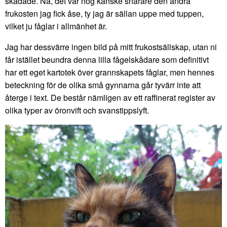
skådade. Nå, det var nog kanske snarare den andra
frukosten jag fick åse, ty jag är sällan uppe med tuppen,
vilket ju fåglar i allmänhet är.
Jag har dessvärre ingen bild på mitt frukostsällskap, utan ni
får istället beundra denna lilla fågelskådare som definitivt
har ett eget kartotek över grannskapets fåglar, men hennes
beteckning för de olika små gynnarna går tyvärr inte att
återge i text. De består nämligen av ett raffinerat register av
olika typer av öronvift och svanstippslyft.