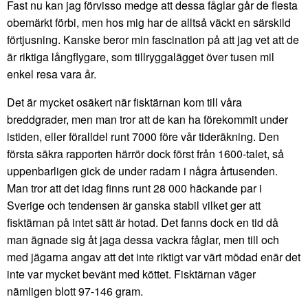
Fast nu kan jag förvisso medge att dessa fåglar går de flesta
obemärkt förbi, men hos mig har de alltså väckt en särskild
förtjusning. Kanske beror min fascination på att jag vet att de
är riktiga långflygare, som tillryggalägget över tusen mil
enkel resa vara år.
Det är mycket osäkert när fisktärnan kom till våra
breddgrader, men man tror att de kan ha förekommit under
istiden, eller föralldel runt 7000 före vår tideräkning. Den
första säkra rapporten härrör dock först från 1600-talet, så
uppenbarligen gick de under radarn i några årtusenden.
Man tror att det idag finns runt 28 000 häckande par i
Sverige och tendensen är ganska stabil vilket ger att
fisktärnan på intet sätt är hotad. Det fanns dock en tid då
man ägnade sig åt jaga dessa vackra fåglar, men till och
med jägarna angav att det inte riktigt var värt mödad enär det
inte var mycket bevänt med köttet. Fisktärnan väger
nämligen blott 97-146 gram.