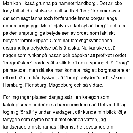
Man kan likaså grunna på namnet “landborg”. Det är icke
förty lätt att dra slutsatsen att suffixet “borg” kommer av att
det som sagt fanns (och fortfarande finns) borgar längs
denna bergsrygg. Men i själva verket syftar “borg” i detta fall
på den ursprungliga betydelsen av ordet, som faktiskt
betyder “brant klippa”. Ordet har förövrigt kvar denna
ursprungliga betydelse på isländska. Nu kanske det är
någon som rynkar på näsan och påpekar att prefixet i ordet
“borgmästare” borde ställa slik teori om ursprunget för “borg”
på huvudet, men då ska man komma ihåg att borgmästare är
ett ord hämtat från tyskan, där “burg” betyder “stad”, såsom
Hamburg, Flensburg, Magdeburg och så vidare.
För mig ingår platsen där jag står i en kategori som
katalogiseras under mina barndomsdömmar. Det var hit jag
tog mig för att fly undan vardagen, där kunde min blick följa
fartygen som styrde norrut mot okända vatten, jag
fantiserade om stenarnas tillkomst, helt ovetande om