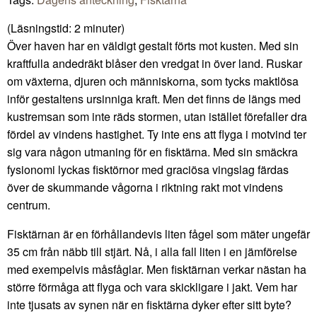
(Läsningstid:
2
minuter)
Över haven har en väldigt gestalt förts mot kusten. Med sin
kraftfulla andedräkt blåser den vredgat in över land. Ruskar
om växterna, djuren och människorna, som tycks maktlösa
inför gestaltens ursinniga kraft. Men det finns de längs med
kustremsan som inte räds stormen, utan istället förefaller dra
fördel av vindens hastighet. Ty inte ens att flyga i motvind ter
sig vara någon utmaning för en fisktärna. Med sin smäckra
fysionomi lyckas fisktörnor med graciösa vingslag färdas
över de skummande vågorna i riktning rakt mot vindens
centrum.
Fisktärnan är en förhållandevis liten fågel som mäter ungefär
35 cm från näbb till stjärt. Nå, i alla fall liten i en jämförelse
med exempelvis måsfåglar. Men fisktärnan verkar nästan ha
större förmåga att flyga och vara skickligare i jakt. Vem har
inte tjusats av synen när en fisktärna dyker efter sitt byte?