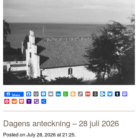
Facebook
WordPress
Messenger
Email
LinkedIn
WhatsApp
Blogger
Copy
Gmail
Threads
Outlook.com
Bluesky
Tumblr
Mast
Share
Link
Pinterest
Reddit
Pocket
Yahoo
Viber
Share
Mail
Dagens anteckning – 28 juli 2026
Posted on July 28, 2026 at 21:25.