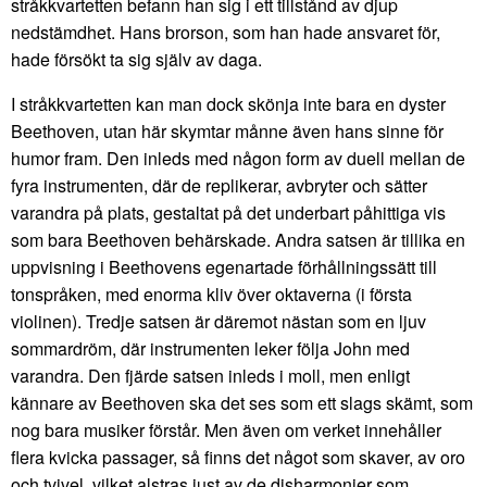
stråkkvartetten befann han sig i ett tillstånd av djup
nedstämdhet. Hans brorson, som han hade ansvaret för,
hade försökt ta sig själv av daga.
I stråkkvartetten kan man dock skönja inte bara en dyster
Beethoven, utan här skymtar månne även hans sinne för
humor fram. Den inleds med någon form av duell mellan de
fyra instrumenten, där de replikerar, avbryter och sätter
varandra på plats, gestaltat på det underbart påhittiga vis
som bara Beethoven behärskade. Andra satsen är tillika en
uppvisning i Beethovens egenartade förhållningssätt till
tonspråken, med enorma kliv över oktaverna (i första
violinen). Tredje satsen är däremot nästan som en ljuv
sommardröm, där instrumenten leker följa John med
varandra. Den fjärde satsen inleds i moll, men enligt
kännare av Beethoven ska det ses som ett slags skämt, som
nog bara musiker förstår. Men även om verket innehåller
flera kvicka passager, så finns det något som skaver, av oro
och tvivel, vilket alstras just av de disharmonier som