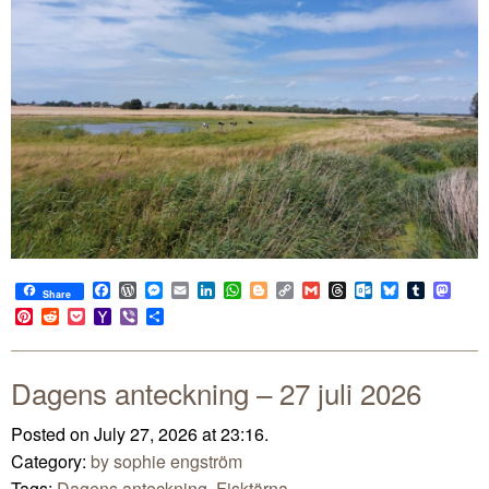
Facebook
WordPress
Messenger
Email
LinkedIn
WhatsApp
Blogger
Copy
Gmail
Threads
Outlook.com
Bluesky
Tumblr
Mast
Share
Link
Pinterest
Reddit
Pocket
Yahoo
Viber
Share
Mail
Dagens anteckning – 27 juli 2026
Posted on July 27, 2026 at 23:16.
Category:
by sophie engström
Tags:
Dagens anteckning
,
Fisktärna