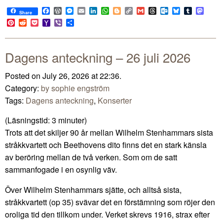
Facebook
WordPress
Messenger
Email
LinkedIn
WhatsApp
Blogger
Copy
Gmail
Threads
Outlook.com
Bluesky
Tumblr
Mast
Share
Link
Pinterest
Reddit
Pocket
Yahoo
Viber
Share
Mail
Dagens anteckning – 26 juli 2026
Posted on July 26, 2026 at 22:36.
Category:
by sophie engström
Tags:
Dagens anteckning
,
Konserter
(Läsningstid:
3
minuter)
Trots att det skiljer 90 år mellan Wilhelm Stenhammars sista
stråkkvartett och Beethovens dito finns det en stark känsla
av beröring mellan de två verken. Som om de satt
sammanfogade i en osynlig väv.
Över Wilhelm Stenhammars sjätte, och alltså sista,
stråkkvartett (op 35) svävar det en förstämning som röjer den
oroliga tid den tillkom under. Verket skrevs 1916, strax efter