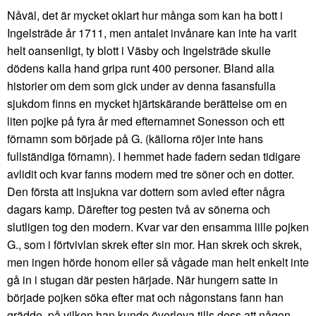
Nåväl, det är mycket oklart hur många som kan ha bott i
Ingelsträde år 1711, men antalet invånare kan inte ha varit
helt oansenligt, ty blott i Väsby och Ingelsträde skulle
dödens kalla hand gripa runt 400 personer. Bland alla
historier om dem som gick under av denna fasansfulla
sjukdom finns en mycket hjärtskärande berättelse om en
liten pojke på fyra år med efternamnet Sonesson och ett
förnamn som började på G. (källorna röjer inte hans
fullständiga förnamn). I hemmet hade fadern sedan tidigare
avlidit och kvar fanns modern med tre söner och en dotter.
Den första att insjukna var dottern som avled efter några
dagars kamp. Därefter tog pesten två av sönerna och
slutligen tog den modern. Kvar var den ensamma lille pojken
G., som i förtvivlan skrek efter sin mor. Han skrek och skrek,
men ingen hörde honom eller så vågade man helt enkelt inte
gå in i stugan där pesten härjade. När hungern satte in
började pojken söka efter mat och någonstans fann han
grädde, på vilken han kunde överleva tills dess att någon