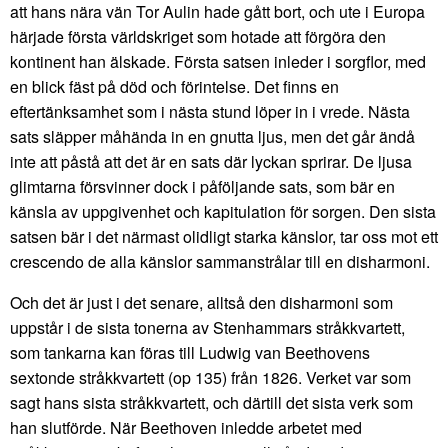
att hans nära vän Tor Aulin hade gått bort, och ute i Europa
härjade första världskriget som hotade att förgöra den
kontinent han älskade. Första satsen inleder i sorgflor, med
en blick fäst på död och förintelse. Det finns en
eftertänksamhet som i nästa stund löper in i vrede. Nästa
sats släpper måhända in en gnutta ljus, men det går ändå
inte att påstå att det är en sats där lyckan sprirar. De ljusa
glimtarna försvinner dock i påföljande sats, som bär en
känsla av uppgivenhet och kapitulation för sorgen. Den sista
satsen bär i det närmast olidligt starka känslor, tar oss mot ett
crescendo de alla känslor sammanstrålar till en disharmoni.
Och det är just i det senare, alltså den disharmoni som
uppstår i de sista tonerna av Stenhammars stråkkvartett,
som tankarna kan föras till Ludwig van Beethovens
sextonde stråkkvartett (op 135) från 1826. Verket var som
sagt hans sista stråkkvartett, och därtill det sista verk som
han slutförde. När Beethoven inledde arbetet med