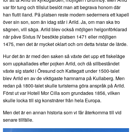
var för tung och tillslut beslöt man att begrava honom där
han flutit iland. På platsen reste modern sedermera ett kapell
över sin son, som än idag står i Arild. Ja, om man ska tro
sägnen, vill säga. Arild blev också möjligen helgonförklarad
när påve Sixtus IV besökte platsen 1471 eller möjligen
1475, men det är mycket oklart och om detta tvistar de lärde.
Hur det än är med den saken så växte det upp ett fiskeläge
som uppkallades efter pojken Arild, och då sillbeståndet
växte sig starkt i Öresund och Kattegatt under 1500-talet
blev Arild en av de viktigaste hamnarna på Kullaberg. Men
redan på 1800-talet skulle turisterna göra anspråk på Arild.
Först ut var Hotell Mor Cilla som grundades 1856, vilken
skulle locka till sig konstnärer från hela Europa.
Men det är en annan historia som vi får återkomma till vid
senare tillfälle.