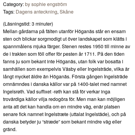
Category:
by sophie engström
Tags:
Dagens anteckning
,
Skåne
(Läsningstid:
3
minuter)
Mellan gårdarna på fälten utanför Höganäs står en ensam
sten och blickar sorgmodigt ut över landskapet som klätts i
spannmålens mjuka färger. Stenen restes 1950 till minne av
de i trakten som föll offer för pesten år 1711. På den tiden
fanns ju som bekant inte Höganäs, utan folk var bosatta i
samhällen som exempelvis Väsby eller Ingelsträde, vilka är
långt mycket äldre än Höganäs. Första gången Ingelsträde
omnämndes i danska källor var på 1400-talet med namnet
Ingelsrøth. Vad suffixet -røth kan stå för verkar inga
trovärdiga källor vilja redogöra för. Men man kan möjligen
anta att det kan handla om en mindre väg, enär platsen
senare fick namnet Ingelstræte (uttalat Ingelstäde), och på
danska betyder ju “stræde” som bekant mindre väg eller
gränd.