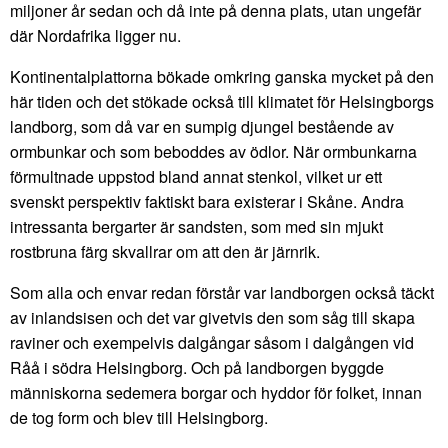
miljoner år sedan och då inte på denna plats, utan ungefär
där Nordafrika ligger nu.
Kontinentalplattorna bökade omkring ganska mycket på den
här tiden och det stökade också till klimatet för Helsingborgs
landborg, som då var en sumpig djungel bestående av
ormbunkar och som beboddes av ödlor. När ormbunkarna
förmultnade uppstod bland annat stenkol, vilket ur ett
svenskt perspektiv faktiskt bara existerar i Skåne. Andra
intressanta bergarter är sandsten, som med sin mjukt
rostbruna färg skvallrar om att den är järnrik.
Som alla och envar redan förstår var landborgen också täckt
av inlandsisen och det var givetvis den som såg till skapa
raviner och exempelvis dalgångar såsom i dalgången vid
Råå i södra Helsingborg. Och på landborgen byggde
människorna sedemera borgar och hyddor för folket, innan
de tog form och blev till Helsingborg.