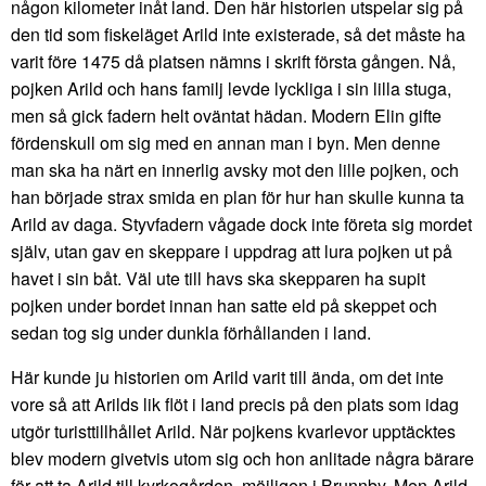
någon kilometer inåt land. Den här historien utspelar sig på
den tid som fiskeläget Arild inte existerade, så det måste ha
varit före 1475 då platsen nämns i skrift första gången. Nå,
pojken Arild och hans familj levde lyckliga i sin lilla stuga,
men så gick fadern helt oväntat hädan. Modern Elin gifte
fördenskull om sig med en annan man i byn. Men denne
man ska ha närt en innerlig avsky mot den lille pojken, och
han började strax smida en plan för hur han skulle kunna ta
Arild av daga. Styvfadern vågade dock inte företa sig mordet
själv, utan gav en skeppare i uppdrag att lura pojken ut på
havet i sin båt. Väl ute till havs ska skepparen ha supit
pojken under bordet innan han satte eld på skeppet och
sedan tog sig under dunkla förhållanden i land.
Här kunde ju historien om Arild varit till ända, om det inte
vore så att Arilds lik flöt i land precis på den plats som idag
utgör turisttillhållet Arild. När pojkens kvarlevor upptäcktes
blev modern givetvis utom sig och hon anlitade några bärare
för att ta Arild till kyrkogården, möjligen i Brunnby. Men Arild