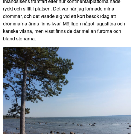
inlandsisens framfart eller hur kontinentalplattorna hade
ryckt och slitit i platsen. Det var här jag formade mina
drömmar, och det visade sig vid ett kort besök idag att
drömmarna ännu finns kvar. Möjligen något luggslitna och
kanske vilsna, men visst finns de där mellan furorna och
bland stenarna.