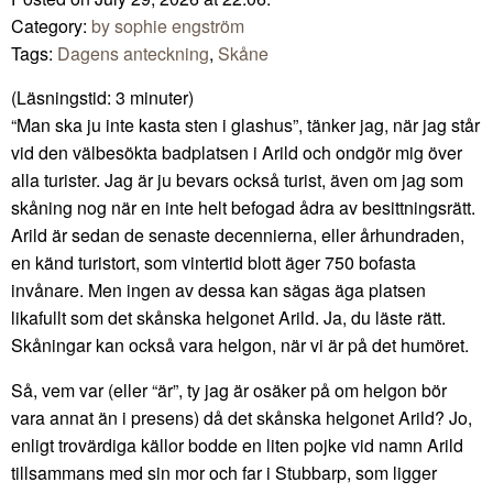
Category:
by sophie engström
Tags:
Dagens anteckning
,
Skåne
(Läsningstid:
3
minuter)
“Man ska ju inte kasta sten i glashus”, tänker jag, när jag står
vid den välbesökta badplatsen i Arild och ondgör mig över
alla turister. Jag är ju bevars också turist, även om jag som
skåning nog när en inte helt befogad ådra av besittningsrätt.
Arild är sedan de senaste decennierna, eller århundraden,
en känd turistort, som vintertid blott äger 750 bofasta
invånare. Men ingen av dessa kan sägas äga platsen
likafullt som det skånska helgonet Arild. Ja, du läste rätt.
Skåningar kan också vara helgon, när vi är på det humöret.
Så, vem var (eller “är”, ty jag är osäker på om helgon bör
vara annat än i presens) då det skånska helgonet Arild? Jo,
enligt trovärdiga källor bodde en liten pojke vid namn Arild
tillsammans med sin mor och far i Stubbarp, som ligger