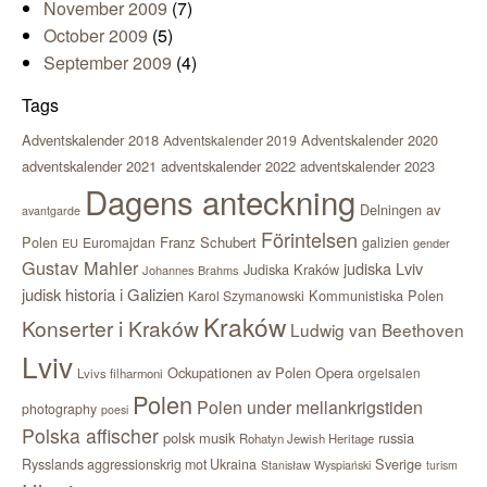
November 2009
(7)
October 2009
(5)
September 2009
(4)
Tags
Adventskalender 2018
Adventskalender 2020
Adventskalender 2019
adventskalender 2021
adventskalender 2022
adventskalender 2023
Dagens anteckning
Delningen av
avantgarde
Förintelsen
Polen
Franz Schubert
Euromajdan
galizien
EU
gender
Gustav Mahler
judiska Lviv
Judiska Kraków
Johannes Brahms
judisk historia i Galizien
Kommunistiska Polen
Karol Szymanowski
Kraków
Konserter i Kraków
Ludwig van Beethoven
Lviv
Ockupationen av Polen
Opera
orgelsalen
Lvivs filharmoni
Polen
Polen under mellankrigstiden
photography
poesi
Polska affischer
polsk musik
russia
Rohatyn Jewish Heritage
Sverige
Rysslands aggressionskrig mot Ukraina
Stanisław Wyspiański
turism