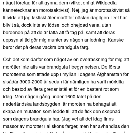
något företag för att gynna dem (vilket enligt Wikipedia
kännetecknar en morotsaktivist). Nej, jag är morotsaktivist så
tillvida att jag faktiskt äter morötter nästan dagligen. Det har
blivit så, dock inte av födsel och ohejdad vana, utan
beroende på att de är lätta att få tag på, samt att deras
uppsyn alltid gör mig munter av någon anledning. Kanske
beror det på deras vackra brandgula färg.
Och det kom därför som något av en överraskning för mig att
morötter inte alls var brandgula i begynnelsen. De första
morötterna som tittade upp i myllan i dagens Afghanistan för
sisådär 3000-2000 år sedan lär nämligen ha varit mörklila
och bestod av flera grenar istället för en bastant rot som
idag. Men någon gång under 1600-talet på den
nederländska landsbygden lär moroten ha behagat att
skapa en mutation som ledde till att de fick den skepnad
som dagens brandgula har. (Jag vet att det idag finns
massor av morötter i allsköns färger, men här avhandlas den