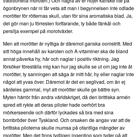
traditionella moroten.) Och några av er höjer kanske lite på
ögonbrynen när ni får veta att man i begynnelsen inte odlade
morötter för rötternas skull, utan för sina aromatiska blad. Ja,
det gör man ju förresten fortfarande, ty både fänkål och
persilja exempel på morotväxter.
Men att morötter är nyttiga är däremot ganska oomstritt. Med
sitt höga innehåll av karoten och A-vitaminer ska de bland
annat påverka hy, hår och naglar i positiv riktning. Jag
försöker föreställa mig kan hur jag skulle se ut om jag inte åt
morötter, ty sanningen att säga är mitt hår, hy eller naglar inte
något att yvas över. Däremot är det en seglivad, om än ej
särdeles gammal, myt att morötter skulle ge bättre syn.
Myten härrör från andra världskriget, då den brittiska armén
spred ett rykte att deras piloter hade oerhört bra
mörkerseende och därför lyckades så bra med sina
bombröder över Tyskland. Och orsaken de angav var att de
brittiska piloterna skulle mumsa på ofantliga mängder av
morötter. Men det finns tydligen ingenting som tyder på att