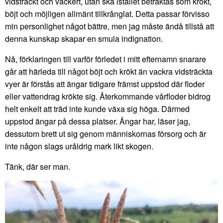
vidsträckt och vackert, utan ska istället betraktas som krökt,
böjt och möjligen allmänt tillkrånglat. Detta passar förvisso
min personlighet något bättre, men jag måste ändå tillstå att
denna kunskap skapar en smula indignation.
Nå, förklaringen till varför förledet i mitt efternamn snarare
går att härleda till något böjt och krökt än vackra vidsträckta
vyer är förstås att ängar tidigare främst uppstod där floder
eller vattendrag krökte sig. Återkommande vårfloder bidrog
helt enkelt att träd inte kunde växa sig höga. Därmed
uppstod ängar på dessa platser. Ängar har, läser jag,
dessutom brett ut sig genom människornas försorg och är
inte någon slags uråldrig mark likt skogen.
Tänk, där ser man.