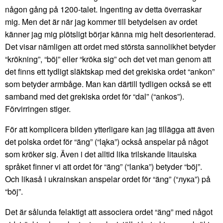
någon gång på 1200-talet. Ingenting av detta överraskar
mig. Men det är när jag kommer till betydelsen av ordet
känner jag mig plötsligt börjar känna mig helt desorienterad.
Det visar nämligen att ordet med största sannolikhet betyder
“krökning”, “böj” eller “kröka sig” och det vet man genom att
det finns ett tydligt släktskap med det grekiska ordet “ankon”
som betyder armbåge. Man kan därtill tydligen också se ett
samband med det grekiska ordet för “dal” (“ankos”).
Förvirringen stiger.
För att komplicera bilden ytterligare kan jag tillägga att även
det polska ordet för “äng” (“ląka”) också anspelar på något
som kröker sig. Även i det alltid lika trilskande litauiska
språket finner vi att ordet för “äng” (“lanka”) betyder “böj”.
Och likaså i ukrainskan anspelar ordet för “äng” (“лука”) på
“böj”.
Det är sålunda felaktigt att associera ordet “äng” med något