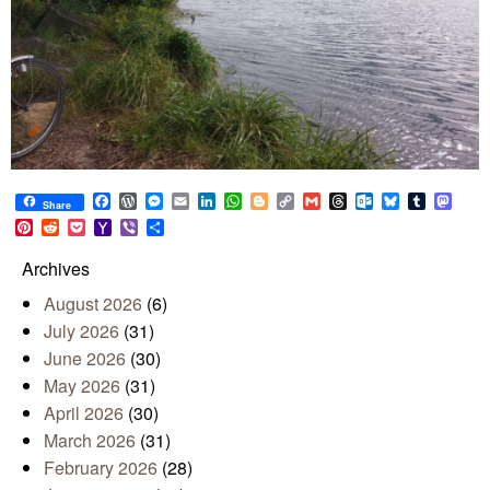
Facebook
WordPress
Messenger
Email
LinkedIn
WhatsApp
Blogger
Copy
Gmail
Threads
Outlook.com
Bluesky
Tumblr
Mast
Share
Link
Pinterest
Reddit
Pocket
Yahoo
Viber
Share
Mail
Archives
August 2026
(6)
July 2026
(31)
June 2026
(30)
May 2026
(31)
April 2026
(30)
March 2026
(31)
February 2026
(28)