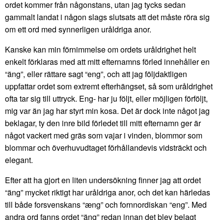
ordet kommer från någonstans, utan jag tycks sedan
gammalt landat i någon slags slutsats att det måste röra sig
om ett ord med synnerligen uråldriga anor.
Kanske kan min förnimmelse om ordets uråldrighet helt
enkelt förklaras med att mitt efternamns förled innehåller en
“äng”, eller rättare sagt “eng”, och att jag följdaktligen
uppfattar ordet som extremt efterhängset, så som uråldrighet
ofta tar sig till uttryck. Eng- har ju följt, eller möjligen förföljt,
mig var än jag har styrt min kosa. Det är dock inte något jag
beklagar, ty den inre bild förledet till mitt efternamn ger är
något vackert med gräs som vajar i vinden, blommor som
blommar och överhuvudtaget förhållandevis vidsträckt och
elegant.
Efter att ha gjort en liten undersökning finner jag att ordet
“äng” mycket riktigt har uråldriga anor, och det kan härledas
till både forsvenskans “æng” och fornnordiskan “eng”. Med
andra ord fanns ordet “äng” redan innan det blev belagt