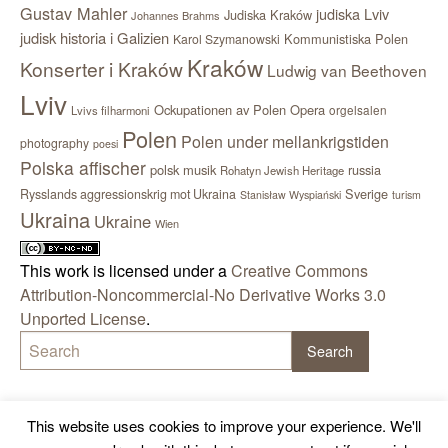
Gustav Mahler
judiska Lviv
Judiska Kraków
Johannes Brahms
judisk historia i Galizien
Kommunistiska Polen
Karol Szymanowski
Kraków
Konserter i Kraków
Ludwig van Beethoven
Lviv
Ockupationen av Polen
Opera
orgelsalen
Lvivs filharmoni
Polen
Polen under mellankrigstiden
photography
poesi
Polska affischer
polsk musik
russia
Rohatyn Jewish Heritage
Sverige
Rysslands aggressionskrig mot Ukraina
Stanisław Wyspiański
turism
Ukraina
Ukraine
Wien
This work is licensed under a
Creative Commons
Attribution-Noncommercial-No Derivative Works 3.0
Unported License
.
This website uses cookies to improve your experience. We'll