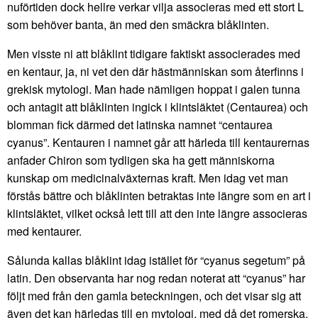
nuförtiden dock hellre verkar vilja associeras med ett stort L
som behöver banta, än med den smäckra blåklinten.
Men visste ni att blåklint tidigare faktiskt associerades med
en kentaur, ja, ni vet den där hästmänniskan som återfinns i
grekisk mytologi. Man hade nämligen hoppat i galen tunna
och antagit att blåklinten ingick i klintsläktet (Centaurea) och
blomman fick därmed det latinska namnet “centaurea
cyanus”. Kentauren i namnet går att härleda till kentaurernas
anfader Chiron som tydligen ska ha gett människorna
kunskap om medicinalväxternas kraft. Men idag vet man
förstås bättre och blåklinten betraktas inte längre som en art i
klintsläktet, vilket också lett till att den inte längre associeras
med kentaurer.
Sålunda kallas blåklint idag istället för “cyanus segetum” på
latin. Den observanta har nog redan noterat att “cyanus” har
följt med från den gamla beteckningen, och det visar sig att
även det kan härledas till en mytologi, med då det romerska.