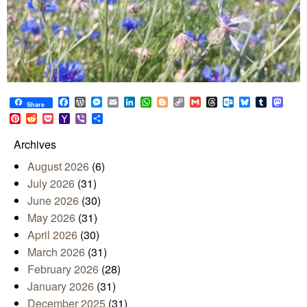
Facebook
WordPress
Messenger
Email
LinkedIn
WhatsApp
Blogger
Copy
Gmail
Threads
Outlook.com
Bluesky
Tumblr
Mast
Share
Link
Pinterest
Reddit
Pocket
Yahoo
Viber
Share
Mail
Archives
August 2026
(6)
July 2026
(31)
June 2026
(30)
May 2026
(31)
April 2026
(30)
March 2026
(31)
February 2026
(28)
January 2026
(31)
December 2025
(31)