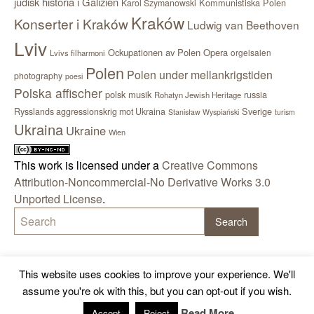
judisk historia i Galizien
Kommunistiska Polen
Karol Szymanowski
Kraków
Konserter i Kraków
Ludwig van Beethoven
Lviv
Ockupationen av Polen
Opera
orgelsalen
Lvivs filharmoni
Polen
Polen under mellankrigstiden
photography
poesi
Polska affischer
polsk musik
russia
Rohatyn Jewish Heritage
Sverige
Rysslands aggressionskrig mot Ukraina
Stanisław Wyspiański
turism
Ukraina
Ukraine
Wien
This work is licensed under a
Creative Commons
Attribution-Noncommercial-No Derivative Works 3.0
Unported License
.
This website uses cookies to improve your experience. We'll
assume you're ok with this, but you can opt-out if you wish.
Read More
Accept
Reject