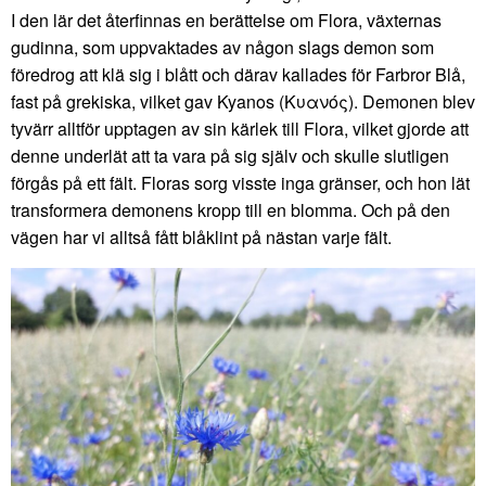
I den lär det återfinnas en berättelse om Flora, växternas
gudinna, som uppvaktades av någon slags demon som
föredrog att klä sig i blått och därav kallades för Farbror Blå,
fast på grekiska, vilket gav Kyanos (Κυανός). Demonen blev
tyvärr alltför upptagen av sin kärlek till Flora, vilket gjorde att
denne underlät att ta vara på sig själv och skulle slutligen
förgås på ett fält. Floras sorg visste inga gränser, och hon lät
transformera demonens kropp till en blomma. Och på den
vägen har vi alltså fått blåklint på nästan varje fält.