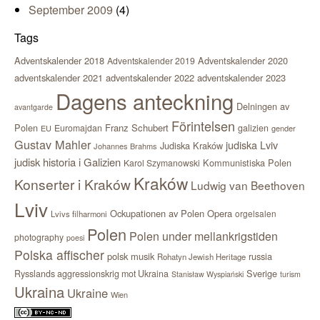
September 2009
(4)
Tags
Adventskalender 2018
Adventskalender 2020
Adventskalender 2019
adventskalender 2021
adventskalender 2022
adventskalender 2023
Dagens anteckning
Delningen av
avantgarde
Förintelsen
Polen
Franz Schubert
Euromajdan
galizien
EU
gender
Gustav Mahler
judiska Lviv
Judiska Kraków
Johannes Brahms
judisk historia i Galizien
Kommunistiska Polen
Karol Szymanowski
Kraków
Konserter i Kraków
Ludwig van Beethoven
Lviv
Ockupationen av Polen
Opera
orgelsalen
Lvivs filharmoni
Polen
Polen under mellankrigstiden
photography
poesi
Polska affischer
polsk musik
russia
Rohatyn Jewish Heritage
Sverige
Rysslands aggressionskrig mot Ukraina
Stanisław Wyspiański
turism
Ukraina
Ukraine
Wien