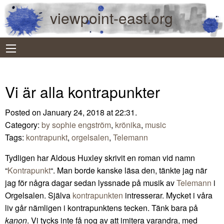
viewpoint-east.org
Vi är alla kontrapunkter
Posted on January 24, 2018 at 22:31.
Category:
by sophie engström
,
krönika
,
music
Tags:
kontrapunkt
,
orgelsalen
,
Telemann
Tydligen har Aldous Huxley skrivit en roman vid namn
“
Kontrapunkt
“. Man borde kanske läsa den, tänkte jag när
jag för några dagar sedan lyssnade på musik av
Telemann
i
Orgelsalen. Själva
kontrapunkten
intresserar. Mycket i våra
liv går nämligen i kontrapunktens tecken. Tänk bara på
kanon
. Vi tycks inte få nog av att imitera varandra, med