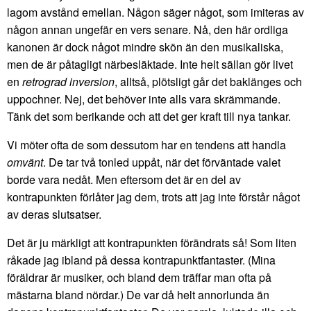
lagom avstånd emellan. Någon säger något, som imiteras av
någon annan ungefär en vers senare. Nå, den här ordliga
kanonen är dock något mindre skön än den musikaliska,
men de är påtagligt närbesläktade. Inte helt sällan gör livet
en
retrograd inversion
, alltså, plötsligt går det baklänges och
uppochner. Nej, det behöver inte alls vara skrämmande.
Tänk det som berikande och att det ger kraft till nya tankar.
Vi möter ofta de som dessutom har en tendens att handla
omvänt
. De tar två tonled uppåt, när det förväntade valet
borde vara nedåt. Men eftersom det är en del av
kontrapunkten förlåter jag dem, trots att jag inte förstår något
av deras slutsatser.
Det är ju märkligt att kontrapunkten förändrats så! Som liten
råkade jag ibland på dessa kontrapunktfantaster. (Mina
föräldrar är musiker, och bland dem träffar man ofta på
mästarna bland nördar.) De var då helt annorlunda än