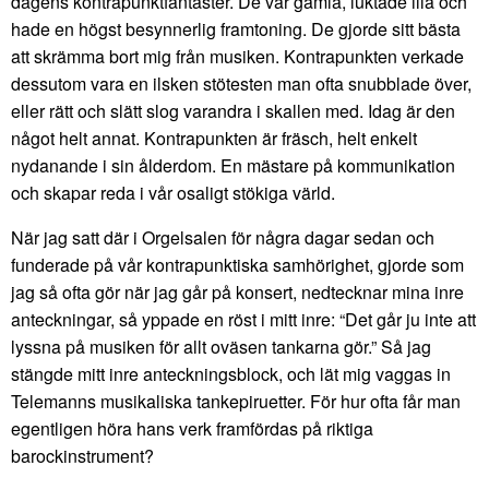
dagens kontrapunktfantaster. De var gamla, luktade illa och
hade en högst besynnerlig framtoning. De gjorde sitt bästa
att skrämma bort mig från musiken. Kontrapunkten verkade
dessutom vara en ilsken stötesten man ofta snubblade över,
eller rätt och slätt slog varandra i skallen med. Idag är den
något helt annat. Kontrapunkten är fräsch, helt enkelt
nydanande i sin ålderdom. En mästare på kommunikation
och skapar reda i vår osaligt stökiga värld.
När jag satt där i Orgelsalen för några dagar sedan och
funderade på vår kontrapunktiska samhörighet, gjorde som
jag så ofta gör när jag går på konsert, nedtecknar mina inre
anteckningar, så yppade en röst i mitt inre: “Det går ju inte att
lyssna på musiken för allt oväsen tankarna gör.” Så jag
stängde mitt inre anteckningsblock, och lät mig vaggas in
Telemanns musikaliska tankepiruetter. För hur ofta får man
egentligen höra hans verk framfördas på riktiga
barockinstrument?