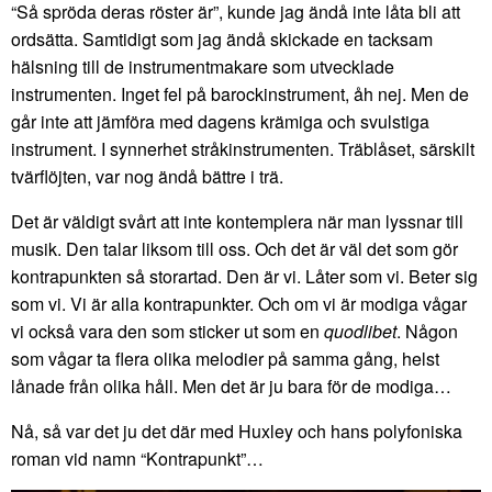
“Så spröda deras röster är”, kunde jag ändå inte låta bli att
ordsätta. Samtidigt som jag ändå skickade en tacksam
hälsning till de instrumentmakare som utvecklade
instrumenten. Inget fel på barockinstrument, åh nej. Men de
går inte att jämföra med dagens krämiga och svulstiga
instrument. I synnerhet stråkinstrumenten. Träblåset, särskilt
tvärflöjten, var nog ändå bättre i trä.
Det är väldigt svårt att inte kontemplera när man lyssnar till
musik. Den talar liksom till oss. Och det är väl det som gör
kontrapunkten så storartad. Den är vi. Låter som vi. Beter sig
som vi. Vi är alla kontrapunkter. Och om vi är modiga vågar
vi också vara den som sticker ut som en
quodlibet
. Någon
som vågar ta flera olika melodier på samma gång, helst
lånade från olika håll. Men det är ju bara för de modiga…
Nå, så var det ju det där med Huxley och hans polyfoniska
roman vid namn “Kontrapunkt”…