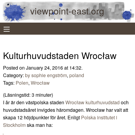
viewpoint-east.org
Kulturhuvudstaden Wrocław
Posted on January 24, 2016 at 14:32.
Category:
by sophie engström
,
poland
Tags:
Polen
,
Wrocław
(Läsningstid:
3
minuter)
I år är den västpolska staden
Wrocław kulturhuvudstad
och
huvudstadsåret invigdes häromdagen. Wrocław har valt att
skapa 12 höjdpunkter för året. Enligt
Polska institutet i
Stockholm
ska man ha: