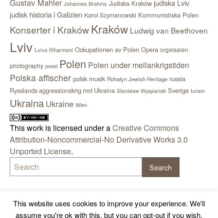
Gustav Mahler
judiska Lviv
Judiska Kraków
Johannes Brahms
judisk historia i Galizien
Kommunistiska Polen
Karol Szymanowski
Kraków
Konserter i Kraków
Ludwig van Beethoven
Lviv
Ockupationen av Polen
Opera
orgelsalen
Lvivs filharmoni
Polen
Polen under mellankrigstiden
photography
poesi
Polska affischer
polsk musik
russia
Rohatyn Jewish Heritage
Sverige
Rysslands aggressionskrig mot Ukraina
Stanisław Wyspiański
turism
Ukraina
Ukraine
Wien
This work is licensed under a
Creative Commons
Attribution-Noncommercial-No Derivative Works 3.0
Unported License
.
This website uses cookies to improve your experience. We'll
assume you're ok with this, but you can opt-out if you wish.