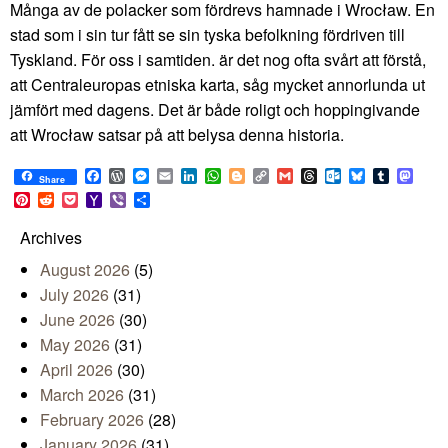
Många av de polacker som fördrevs hamnade i Wrocław. En
stad som i sin tur fått se sin tyska befolkning fördriven till
Tyskland. För oss i samtiden. är det nog ofta svårt att förstå,
att Centraleuropas etniska karta, såg mycket annorlunda ut
jämfört med dagens. Det är både roligt och hoppingivande
att Wrocław satsar på att belysa denna historia.
Facebook
WordPress
Messenger
Email
LinkedIn
WhatsApp
Blogger
Copy
Gmail
Threads
Outlook.com
Bluesky
Tumblr
Mast
Share
Link
Pinterest
Reddit
Pocket
Yahoo
Viber
Share
Mail
Archives
August 2026
(5)
July 2026
(31)
June 2026
(30)
May 2026
(31)
April 2026
(30)
March 2026
(31)
February 2026
(28)
January 2026
(31)