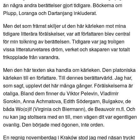
än några andra berättelser gjort tidigare. Böckerna om
Plupp, Loranga och Dartanjang inkluderat.
Men det som främst skiljer ut den här kärleken mot mina
tidigare litterära förälskelser, var att författaren blev central
för min tolkning av berättelsen. Tidigare var jag troligen
vissa litteraturvetares dröm, verket och skaparen var totalt
frikopplade från varandra.
Men den här texten ska handla om kärleken. Den platoniska
kärleken till en författare. Till dennes berättarvärld. Jag har,
som sagt, upplevt det här många gånger. Förälskelserna är
otaliga. Bland dem finner du Viktor Pelevin, Vladimir
Sorokin, Anna Achmatova, Edith Södergarn, Bulgakov, de
båda Wo(o)lf (Virginia och Biermann), de Beauvoir m.fl. Och
nu kan jag stoltsera med en till, men vägen dit var egentligen
ovanlig. Den började med ögonen, inte orden.
En regnig novemberdag i Kraków stod jag med näsan tryckt