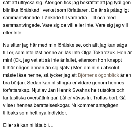
sätt att uttrycka sig. Återigen fick jag bekräftat att jag tydligen
blir lika förälskad i verket som författaren. De är så påtagligt
sammantvinnade. Länkade till varandra. Till och med
sammantvingade. Vare sig de vill eller inte. Vare sig jag vill
eller inte.
Nu sitter jag här med min förälskelse, och allt jag kan säga
till er, som inte läst henne är: läs inte Olga Tokarczuk. Hon är
min! (Ok, jag vet att så inte är fallet, eftersom hon knappt
tillhör någon annan än sig själv.) Men om ni nu absolut
måste läsa henne, så tycker jag att
Björnens ögonblick
är en
bra början. Sedan kan ni slingra er vidare genom hennes
författarskap. Njut av Jan Henrik Swahns helt utsökta och
fantastiska översättningar. Låt er vävas in. Trollas bort. Gå
vilse i hennes berättelseskogar. Ni kommer antagligen
tillbaks som helt nya individer.
Eller så kan ni låta bli…