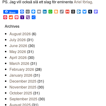
PS. Jag vill också slå ett slag för eminenta
Ariel förlag
.
Facebook
WordPress
Messenger
Email
LinkedIn
WhatsApp
Blogger
Copy
Gmail
Threads
Outlook.com
Bluesky
Tumblr
Mast
Share
Link
Pinterest
Reddit
Pocket
Yahoo
Viber
Share
Mail
Archives
August 2026
(6)
July 2026
(31)
June 2026
(30)
May 2026
(31)
April 2026
(30)
March 2026
(31)
February 2026
(28)
January 2026
(31)
December 2025
(31)
November 2025
(30)
October 2025
(31)
September 2025
(30)
August 2025
(31)