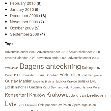
February 2010
(9)
January 2010
(9)
December 2009
(16)
November 2009
(7)
October 2009
(5)
September 2009
(4)
Tags
Adventskalender 2018
Adventskalender 2020
Adventskalender 2019
adventskalender 2021
adventskalender 2022
adventskalender 2023
Dagens anteckning
Delningen av
avantgarde
Förintelsen
Polen
Franz Schubert
Euromajdan
galizien
EU
gender
Gustav Mahler
judiska Lviv
Judiska Kraków
Johannes Brahms
judisk historia i Galizien
Kommunistiska Polen
Karol Szymanowski
Kraków
Konserter i Kraków
Ludwig van Beethoven
Lviv
Ockupationen av Polen
Opera
orgelsalen
Lvivs filharmoni