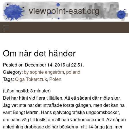
viewpoint-east.org
Om när det händer
Posted on December 14, 2015 at 22:51.
Category:
by sophie engström
,
poland
Tags:
Olga Tokarczuk
,
Polen
(Läsningstid:
3
minuter)
Det har hänt vid flera tillfällen. Att ett sådant där möte sker.
Jag vet inte när det inträffade första gången, men det kan ha
varit Bengt Martin. Hans självbiografiska ungdomsböcker,
om hans väg till insikt om att han var homosexuell. Av någon
anledning drabbade de här böckerna mitt 14-åriga jag, mer