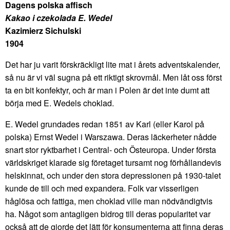
Dagens polska affisch
Kakao i czekolada E. Wedel
Kazimierz Sichulski
1904
Det har ju varit förskräckligt lite mat i årets adventskalender,
så nu är vi väl sugna på ett riktigt skrovmål. Men låt oss först
ta en bit konfektyr, och är man i Polen är det inte dumt att
börja med E. Wedels choklad.
E. Wedel grundades redan 1851 av Karl (eller Karol på
polska) Ernst Wedel i Warszawa. Deras läckerheter nådde
snart stor ryktbarhet i Central- och Östeuropa. Under första
världskriget klarade sig företaget tursamt nog förhållandevis
helskinnat, och under den stora depressionen på 1930-talet
kunde de till och med expandera. Folk var visserligen
håglösa och fattiga, men choklad ville man nödvändigtvis
ha. Något som antagligen bidrog till deras popularitet var
också att de gjorde det lätt för konsumenterna att finna deras