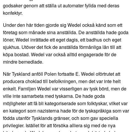
godsaker genom att ställa ut automater fyllda med deras
konfektyr.
Under den här tiden gjorde sig Wedel också känd som ett
företag som månade sina anställda. De anställda hade goda
löner, Wedel inrättade ett eget dagis, ett badhus och eget
sjukhus. Utöver det fick de anställda förmånliga lån till att
köpa bostad. Wedel var också alltid engagerade för de
mindre bemedlade.
När Tyskland anföll Polen fortsatte E. Wedel oförtrutet att
producera choklad till befolkningen, men det var inte helt
enkelt. Familjen Wedel var visserligen av tysk börd, men de
ville inte samarbeta med tyskarna. De hade goda
möjligheter att få bli kategoriserade som folktyskar, vilket var
en kategori som nazisterna hade för de tyskspråkiga som var
födda utanför Tysklands gränser, och som gav speciella
privilegier. Istället för att försöka alliera sig med de nya