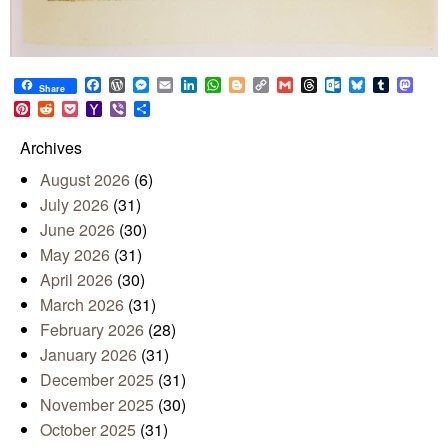
Facebook
WordPress
Messenger
Email
LinkedIn
WhatsApp
Blogger
Copy
Gmail
Threads
Outlook.com
Bluesky
Tumblr
Mast
Share
Link
Pinterest
Reddit
Pocket
Yahoo
Viber
Share
Mail
Archives
August 2026
(6)
July 2026
(31)
June 2026
(30)
May 2026
(31)
April 2026
(30)
March 2026
(31)
February 2026
(28)
January 2026
(31)
December 2025
(31)
November 2025
(30)
October 2025
(31)