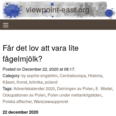
viewpoint-east.org
Får det lov att vara lite
fågelmjölk?
Posted on December 22, 2020 at 08:17.
Category:
by sophie engström
,
Centraleuropa
,
Historia
,
Kåseri
,
Konst
,
krönika
,
poland
Tags:
Adventskalender 2020
,
Delningen av Polen
,
E. Wedel
,
Ockupationen av Polen
,
Polen under mellankrigstiden
,
Polska affischer
,
Warszawaupproret
22 december 2020