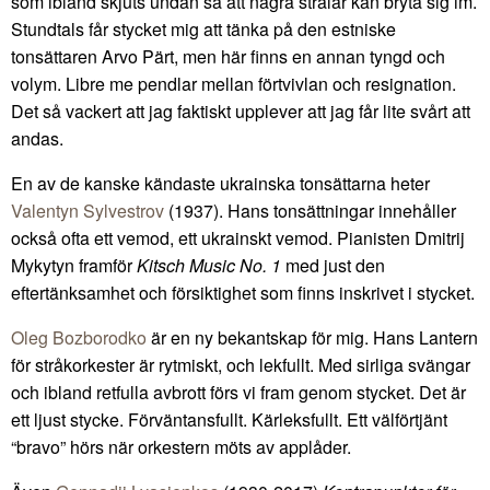
som ibland skjuts undan så att några strålar kan bryta sig im.
Stundtals får stycket mig att tänka på den estniske
tonsättaren Arvo Pärt, men här finns en annan tyngd och
volym. Libre me pendlar mellan förtvivlan och resignation.
Det så vackert att jag faktiskt upplever att jag får lite svårt att
andas.
En av de kanske kändaste ukrainska tonsättarna heter
Valentyn Sylvestrov
(1937). Hans tonsättningar innehåller
också ofta ett vemod, ett ukrainskt vemod. Pianisten Dmitrij
Mykytyn framför
Kitsch Music No. 1
med just den
eftertänksamhet och försiktighet som finns inskrivet i stycket.
Oleg Bozborodko
är en ny bekantskap för mig. Hans Lantern
för stråkorkester är rytmiskt, och lekfullt. Med sirliga svängar
och ibland retfulla avbrott förs vi fram genom stycket. Det är
ett ljust stycke. Förväntansfullt. Kärleksfullt. Ett välförtjänt
“bravo” hörs när orkestern möts av applåder.