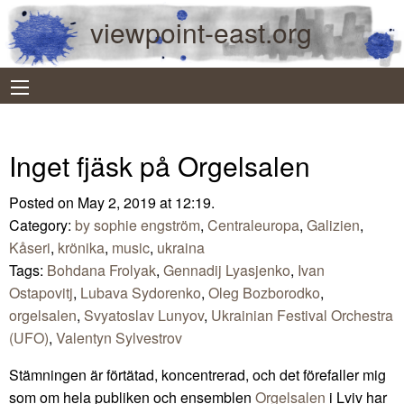
viewpoint-east.org
Inget fjäsk på Orgelsalen
Posted on May 2, 2019 at 12:19.
Category:
by sophie engström
,
Centraleuropa
,
Galizien
,
Kåseri
,
krönika
,
music
,
ukraina
Tags:
Bohdana Frolyak
,
Gennadij Lyasjenko
,
Ivan
Ostapovitj
,
Lubava Sydorenko
,
Oleg Bozborodko
,
orgelsalen
,
Svyatoslav Lunyov
,
Ukrainian Festival Orchestra
(UFO)
,
Valentyn Sylvestrov
Stämningen är förtätad, koncentrerad, och det förefaller mig
som om hela publiken och ensemblen
Orgelsalen
i Lviv har