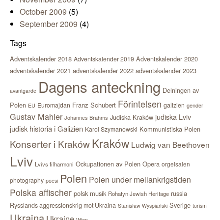
October 2009
(5)
September 2009
(4)
Tags
Adventskalender 2018
Adventskalender 2020
Adventskalender 2019
adventskalender 2021
adventskalender 2022
adventskalender 2023
Dagens anteckning
Delningen av
avantgarde
Förintelsen
Polen
Franz Schubert
Euromajdan
galizien
EU
gender
Gustav Mahler
judiska Lviv
Judiska Kraków
Johannes Brahms
judisk historia i Galizien
Kommunistiska Polen
Karol Szymanowski
Kraków
Konserter i Kraków
Ludwig van Beethoven
Lviv
Ockupationen av Polen
Opera
orgelsalen
Lvivs filharmoni
Polen
Polen under mellankrigstiden
photography
poesi
Polska affischer
polsk musik
russia
Rohatyn Jewish Heritage
Sverige
Rysslands aggressionskrig mot Ukraina
Stanisław Wyspiański
turism
Ukraina
Ukraine
Wien