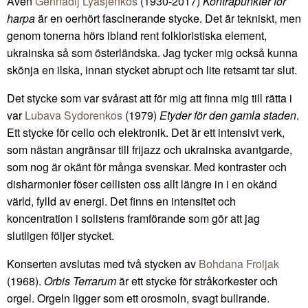
Även
Gennadij Lyasjenkos
(1930-2017)
Kontrapunkter för
harpa
är en oerhört fascinerande stycke. Det är tekniskt, men
genom tonerna hörs ibland rent folkloristiska element,
ukrainska så som österländska. Jag tycker mig också kunna
skönja en ilska, innan stycket abrupt och lite retsamt tar slut.
Det stycke som var svårast att för mig att finna mig till rätta i
var
Lubava Sydorenkos
(1979)
Etyder för den gamla staden
.
Ett stycke för cello och elektronik. Det är ett intensivt verk,
som nästan angränsar till frijazz och ukrainska avantgarde,
som nog är okänt för många svenskar. Med kontraster och
disharmonier föser cellisten oss allt längre in i en okänd
värld, fylld av energi. Det finns en intensitet och
koncentration i solistens framförande som gör att jag
slutligen följer stycket.
Konserten avslutas med två stycken av
Bohdana Froljak
(1968).
Orbis Terrarum
är ett stycke för stråkorkester och
orgel. Orgeln ligger som ett orosmoln, svagt bullrande.