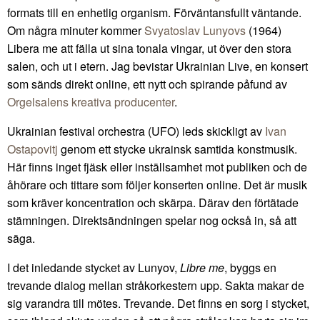
formats till en enhetlig organism. Förväntansfullt väntande.
Om några minuter kommer
Svyatoslav Lunyovs
(1964)
Libera me att fälla ut sina tonala vingar, ut över den stora
salen, och ut i etern. Jag bevistar Ukrainian Live, en konsert
som sänds direkt online, ett nytt och spirande påfund av
Orgelsalens kreativa producenter
.
Ukrainian festival orchestra (UFO) leds skickligt av
Ivan
Ostapovitj
genom ett stycke ukrainsk samtida konstmusik.
Här finns inget fjäsk eller inställsamhet mot publiken och de
åhörare och tittare som följer konserten online. Det är musik
som kräver koncentration och skärpa. Därav den förtätade
stämningen. Direktsändningen spelar nog också in, så att
säga.
I det inledande stycket av Lunyov,
Libre me
, byggs en
trevande dialog mellan stråkorkestern upp. Sakta makar de
sig varandra till mötes. Trevande. Det finns en sorg i stycket,