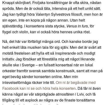
Knappt skönjbart. Froljaks tonsättningar är ofta skira, nästan
spröda. Men de är också täta, intensiva på ett helt unikt sätt.
Jag kan tydligt höra Valentyn Sylvestrovs filosofi, men hon är
sin egen. Inte en kopia på någon annan. Utan helt
självständig. I konsertens sista stycke,
Venus in furs
, för
flygel och violin, kan vi också höra hennes unika röst.
Nå, det här var förfärligt många ord. Och kanske borde jag
helt enkelt låta musiken tala för sig själv. Men det är svårt att
motstå frestelsen att hylla ett så inspirerande och modigt
initiativ. Jag försöker att föreställa mig att något liknande
skulle ske i Sverige – en fullsatt konsertsal när en lokal
orkester framför svensk samtida konstmusik, samt att man på
eget bevåg sänder konserten online. Men min
inlevelseförmåga räcker inte till.
Om ni är begåvade med
Facebook kan ni se och höra hela konserten
. Då får ni även
känna något av vår särpräglade atmosfären i Lviv, och få
tillgång till ett axplock av några av de finaste tonsättarna