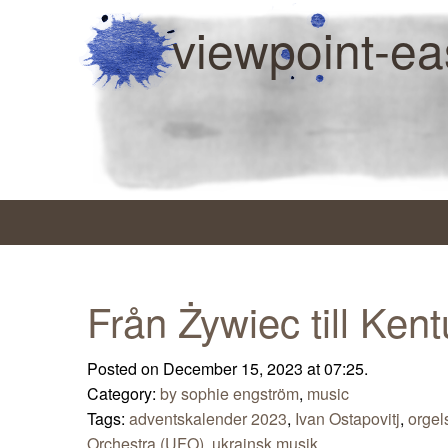
viewpoint-ea
Från Żywiec till Ken
Posted on December 15, 2023 at 07:25.
Category:
by sophie engström
,
music
Tags:
adventskalender 2023
,
Ivan Ostapovitj
,
orgel
Orchestra (UFO)
,
ukrainsk musik