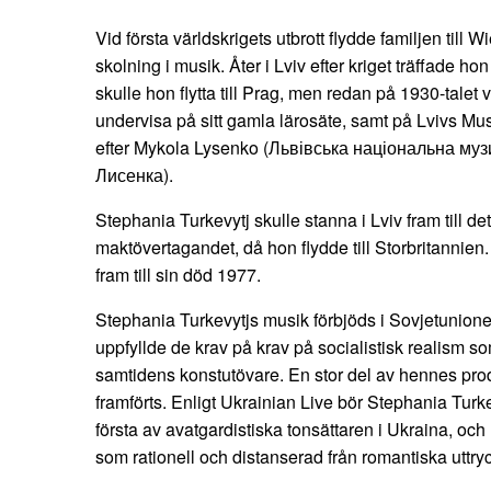
Vid första världskrigets utbrott flydde familjen till W
skolning i musik. Åter i Lviv efter kriget träffade 
skulle hon flytta till Prag, men redan på 1930-talet va
undervisa på sitt gamla lärosäte, samt på Lvivs M
efter Mykola Lysenko (Львівська національна му
Лисенка).
Stephania Turkevytj skulle stanna i Lviv fram till de
maktövertagandet, då hon flydde till Storbritannien
fram till sin död 1977.
Stephania Turkevytjs musik förbjöds i Sovjetunione
uppfyllde de krav på krav på socialistisk realism 
samtidens konstutövare. En stor del av hennes prod
framförts. Enligt Ukrainian Live bör Stephania Turk
första av avatgardistiska tonsättaren i Ukraina, oc
som rationell och distanserad från romantiska uttry