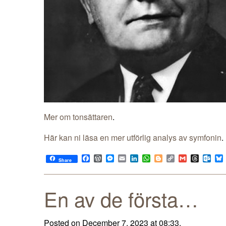
Mer om tonsättaren
.
Här kan ni läsa en mer utförlig analys av symfonin
.
Facebook
WordPress
Messenger
Email
LinkedIn
WhatsApp
Blogger
Copy
Gmail
Thread
Out
Share
Link
En av de första…
Posted on December 7, 2023 at 08:33.