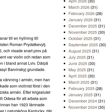
April 2026
(30)
March 2026
(31)
February 2026
(28)
January 2026
(31)
December 2025
(31)
November 2025
(30)
r till en hyllning till
October 2025
(31)
nisten Roman Prydatkevytj.
September 2025
(30)
5, och visade snart prov på
August 2025
(31)
ent var violin och redan som
July 2025
(31)
en i bland annat Lviv. Därpå
June 2025
(30)
Vasyl Barvinskyj grundade.
May 2025
(31)
April 2025
(30)
 ta värvning i armén, men han
March 2025
(31)
ade som violinist först i den
February 2025
(28)
zisks armén. Efter krigsslutet
January 2025
(31)
till Odesa för att arbeta som
December 2024
(31)
, innan han 1923 lämnade
November 2024
(30)
ner i natursköna Kentucky, där