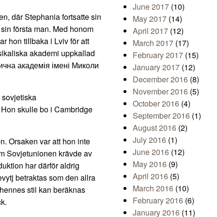
June 2017
(10)
ien, där Stephania fortsatte sin
May 2017
(14)
hon sin första man. Med honom
April 2017
(12)
r hon tillbaka i Lviv för att
March 2017
(17)
usikaliska akademi uppkallad
February 2017
(15)
зична академія імені Миколи
January 2017
(12)
December 2016
(8)
November 2016
(5)
t sovjetiska
October 2016
(4)
. Hon skulle bo i Cambridge
September 2016
(1)
August 2016
(2)
July 2016
(1)
n. Orsaken var att hon inte
June 2016
(12)
som Sovjetunionen krävde av
May 2016
(9)
uktion har därför aldrig
April 2016
(5)
evytj betraktas som den allra
March 2016
(10)
h hennes stil kan beräknas
February 2016
(6)
ck.
January 2016
(11)