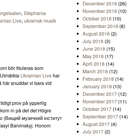
December 2018
(26)
November 2018
(10)
orgelsalen
,
Stephania
October 2018
(10)
inian Live
,
ukrainsk musik
September 2018
(8)
August 2018
(2)
July 2018
(3)
June 2018
(15)
May 2018
(17)
April 2018
(14)
om bör tituleras som
March 2018
(12)
. Utmärkta
Ukrainian Live
har
February 2018
(14)
 så här snuddar vi bara vid
January 2018
(13)
December 2017
(12)
November 2017
(11)
tidigt prov på ypperlig
October 2017
(14)
n kom in på det det Högre
September 2017
(14)
enko (Вищий музичний інститут
August 2017
(4)
 Vasyl Barvinskyj. Honom
July 2017
(2)