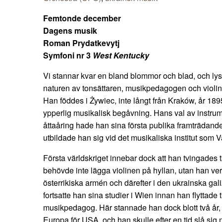
Femtonde december
Dagens musik
Roman Prydatkevytj
Symfoni nr 3
West Kentucky
Vi stannar kvar en bland blommor och blad, och lyssna
naturen av tonsättaren, musikpedagogen och violi
Han föddes i Żywiec, inte långt från Kraków, år 189
ypperlig musikalisk begåvning. Hans val av instrum
åttaåring hade han sina första publika framträdand
utbildade han sig vid det musikaliska institut som 
Första världskriget innebar dock att han tvingades
behövde inte lägga violinen på hyllan, utan han verk
österrikiska armén och därefter i den ukrainska gali
fortsatte han sina studier i Wien innan han flyttade 
musikpedagog. Här stannade han dock blott två år
Europa för USA, och han skulle efter en tid slå sig 