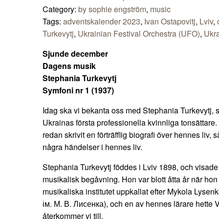
Category:
by sophie engström
,
music
Tags:
adventskalender 2023
,
Ivan Ostapovitj
,
Lviv
,
Turkevytj
,
Ukrainian Festival Orchestra (UFO)
,
Ukra
Sjunde december
Dagens musik
Stephania Turkevytj
Symfoni nr 1 (1937)
Idag ska vi bekanta oss med Stephania Turkevytj, s
Ukrainas första professionella kvinnliga tonsättare
redan skrivit en förträfflig biografi över hennes liv,
några händelser i hennes liv.
Stephania Turkevytj föddes i Lviv 1898, och visade 
musikalisk begåvning. Hon var blott åtta år när ho
musikaliska institutet uppkallat efter Mykola Lys
ім. М. В. Лисенка), och en av hennes lärare hette
återkommer vi till.