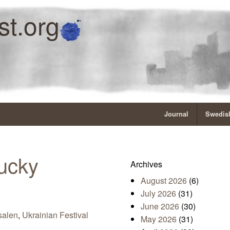
st.org
Journal
Swedish
tucky
Archives
August 2026
(6)
July 2026
(31)
June 2026
(30)
salen
,
Ukrainian Festival
May 2026
(31)