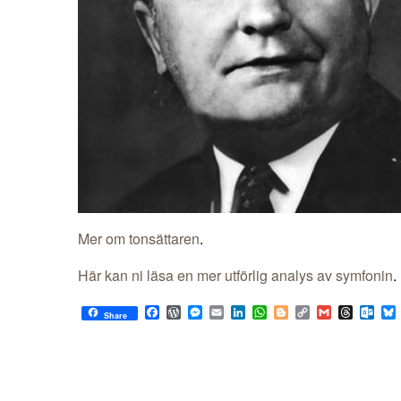
Mer om tonsättaren
.
Här kan ni läsa en mer utförlig analys av symfonin
.
Facebook
WordPress
Messenger
Email
LinkedIn
WhatsApp
Blogger
Copy
Gmail
Thread
Out
Share
Link