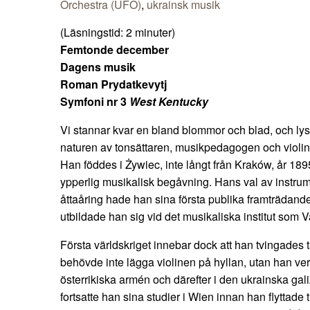
Orchestra (UFO)
,
ukrainsk musik
(Läsningstid:
2
minuter)
Femtonde december
Dagens musik
Roman Prydatkevytj
Symfoni nr 3
West Kentucky
Vi stannar kvar en bland blommor och blad, och lyssna
naturen av tonsättaren, musikpedagogen och violi
Han föddes i Żywiec, inte långt från Kraków, år 189
ypperlig musikalisk begåvning. Hans val av instrum
åttaåring hade han sina första publika framträdand
utbildade han sig vid det musikaliska institut som 
Första världskriget innebar dock att han tvingades
behövde inte lägga violinen på hyllan, utan han verk
österrikiska armén och därefter i den ukrainska gali
fortsatte han sina studier i Wien innan han flyttade 