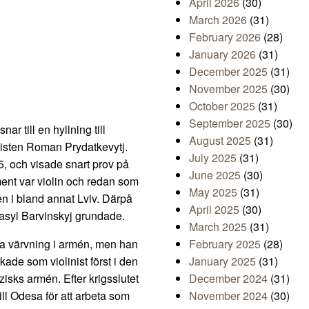
April 2026
(30)
March 2026
(31)
February 2026
(28)
January 2026
(31)
December 2025
(31)
November 2025
(30)
October 2025
(31)
September 2025
(30)
r till en hyllning till
August 2025
(31)
nisten Roman Prydatkevytj.
July 2025
(31)
5, och visade snart prov på
June 2025
(30)
ent var violin och redan som
May 2025
(31)
en i bland annat Lviv. Därpå
April 2025
(30)
Vasyl Barvinskyj grundade.
March 2025
(31)
 ta värvning i armén, men han
February 2025
(28)
ade som violinist först i den
January 2025
(31)
zisks armén. Efter krigsslutet
December 2024
(31)
till Odesa för att arbeta som
November 2024
(30)