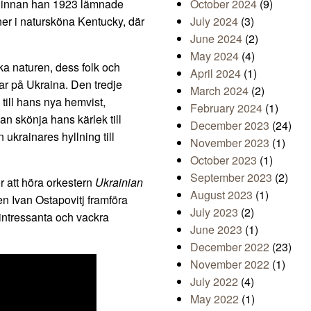
, innan han 1923 lämnade
October 2024
(9)
ner i natursköna Kentucky, där
July 2024
(3)
June 2024
(2)
May 2024
(4)
ka naturen, dess folk och
April 2024
(1)
ar på Ukraina. Den tredje
March 2024
(2)
till hans nya hemvist,
February 2024
(1)
kan skönja hans kärlek till
December 2023
(24)
 ukrainares hyllning till
November 2023
(1)
October 2023
(1)
September 2023
(2)
ör att höra orkestern
Ukrainian
August 2023
(1)
n Ivan Ostapovitj framföra
July 2023
(2)
 intressanta och vackra
June 2023
(1)
December 2022
(23)
November 2022
(1)
July 2022
(4)
May 2022
(1)