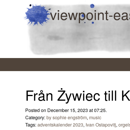
viewpoint-ea
Från Żywiec till 
Posted on December 15, 2023 at 07:25.
Category:
by sophie engström
,
music
Tags:
adventskalender 2023
,
Ivan Ostapovitj
,
orgel