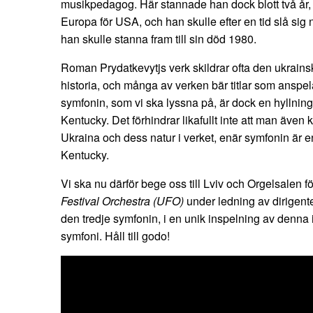
musikpedagog. Här stannade han dock blott två år
Europa för USA, och han skulle efter en tid slå sig 
han skulle stanna fram till sin död 1980.
Roman Prydatkevytjs verk skildrar ofta den ukrains
historia, och många av verken bär titlar som anspel
symfonin, som vi ska lyssna på, är dock en hyllning 
Kentucky. Det förhindrar likafullt inte att man även 
Ukraina och dess natur i verket, enär symfonin är en
Kentucky.
Vi ska nu därför bege oss till Lviv och Orgelsalen f
Festival Orchestra (UFO)
under ledning av dirigente
den tredje symfonin, i en unik inspelning av denna
symfoni. Håll till godo!