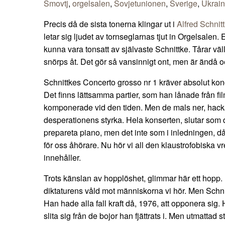
Smovtj
,
orgelsalen
,
Sovjetunionen
,
Sverige
,
Ukrain
Precis då de sista tonerna klingar ut i
Alfred Schnit
letar sig ljudet av tornseglarnas tjut in Orgelsalen. 
kunna vara tonsatt av självaste Schnittke. Tårar vä
snörps åt. Det gör så vansinnigt ont, men är ändå o
Schnittkes Concerto grosso nr 1 kräver absolut konc
Det finns lättsamma partier, som han lånade från f
komponerade vid den tiden. Men de mals ner, hack
desperationens styrka. Hela konserten, slutar som 
prepareta piano, men det inte som i inledningen, då 
för oss åhörare. Nu hör vi all den klaustrofobiska 
innehåller.
Trots känslan av hopplöshet, glimmar här ett hopp. 
diktaturens våld mot människorna vi hör. Men Schnitt
Han hade alla fall kraft då, 1976, att opponera sig.
slita sig från de bojor han fjättrats i. Men utmattad