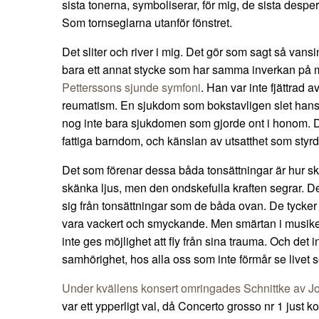
sista tonerna, symboliserar, för mig, de sista desperat
Som tornseglarna utanför fönstret.
Det sliter och river i mig. Det gör som sagt så vansi
bara ett annat stycke som har samma inverkan på m
Petterssons sjunde symfoni
. Han var inte fjättrad a
reumatism. En sjukdom som bokstavligen slet hans 
nog inte bara sjukdomen som gjorde ont i honom. D
fattiga barndom, och känslan av utsatthet som sty
Det som förenar dessa båda tonsättningar är hur skö
skänka ljus, men den ondskefulla kraften segrar. De
sig från tonsättningar som de båda ovan. De tycker
vara vackert och smyckande. Men smärtan i musiken 
inte ges möjlighet att fly från sina trauma. Och det
samhörighet, hos alla oss som inte förmår se livet s
Under kvällens konsert omringades Schnittke av 
var ett ypperligt val, då Concerto grosso nr 1 just