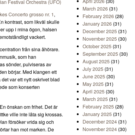
April 2026
(30)
ian Festival Orchestra (UFO)
March 2026
(31)
tkes Concerto grosso nr. 1
,
February 2026
(28)
En kontrast, som likväl skulle
January 2026
(31)
ller upp i mina ögon, halsen
December 2025
(31)
emotståndligt vackert.
November 2025
(30)
October 2025
(31)
entration från sina åhörare.
September 2025
(30)
ilmmusik, som han
August 2025
(31)
as sönder, pulviseras av
July 2025
(31)
den börjar. Med klangen ett
June 2025
(30)
det var ett nytt oskrivet blad
May 2025
(31)
vrede som konserten
April 2025
(30)
March 2025
(31)
February 2025
(28)
En önskan om frihet. Det är
January 2025
(31)
ke ville inte låta sig krossas.
December 2024
(31)
 Han försöker vrida sig och
November 2024
(30)
 störtar han mot marken. De