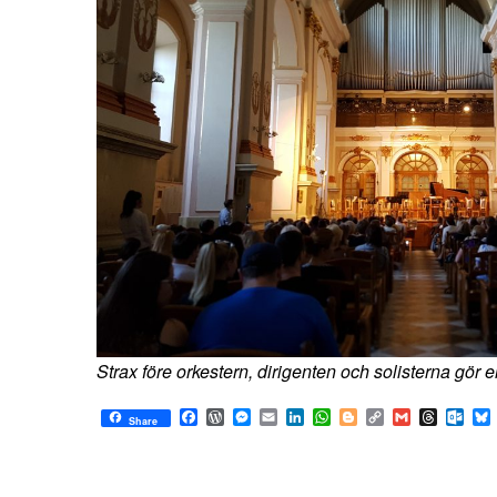
Strax före orkestern, dirigenten och solisterna gör e
Facebook
WordPress
Messenger
Email
LinkedIn
WhatsApp
Blogger
Copy
Gmail
Thread
Out
Share
Link