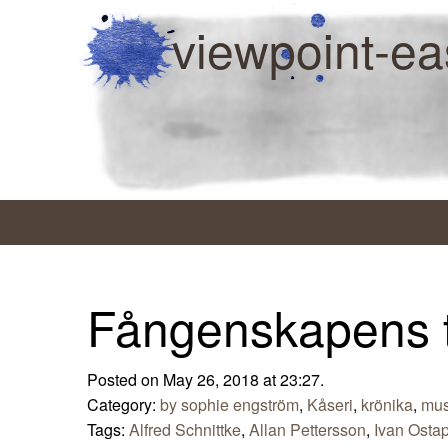
viewpoint-ea
Fångenskapens 
Posted on May 26, 2018 at 23:27.
Category:
by sophie engström
,
Kåseri
,
krönika
,
mus
Tags:
Alfred Schnittke
,
Allan Pettersson
,
Ivan Ostap