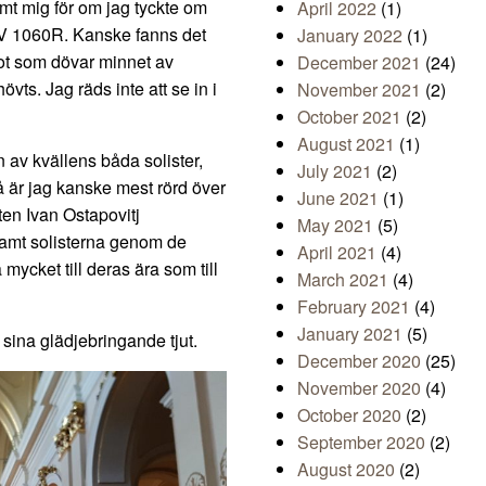
mt mig för om jag tyckte om
April 2022
(1)
WV 1060R. Kanske fanns det
January 2022
(1)
ot som dövar minnet av
December 2021
(24)
vts. Jag räds inte att se in i
November 2021
(2)
October 2021
(2)
August 2021
(1)
 av kvällens båda solister,
July 2021
(2)
 är jag kanske mest rörd över
June 2021
(1)
ten Ivan Ostapovitj
May 2021
(5)
samt solisterna genom de
April 2021
(4)
mycket till deras ära som till
March 2021
(4)
February 2021
(4)
January 2021
(5)
 sina glädjebringande tjut.
December 2020
(25)
November 2020
(4)
October 2020
(2)
September 2020
(2)
August 2020
(2)