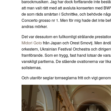
barockmusiken. Jag har dock fortfarande inte bestä
att man valt rätt med att avsluta konserten med B
de som räds smärtan i Schnittke, och behövde någ
Concerto grosso nr 1. Men för mig hade det inte behö
andras mörker.
Det var dessutom en fullkomligt strålande prestation
Midori Goto
från Japan och Orest Smovtj. Men ändå
orkestern, Ukrainian Festival Orchestra och dirigen
framförande. Som en trygg, fast hand lotsar de var
vanskligt partierna. De stående ovationerna var lika 
solisternas.
Och utanför seglar tornseglarna fritt och vigt genom