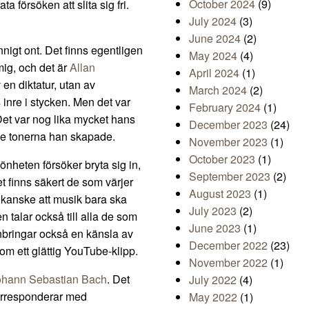
October 2024
(9)
a försöken att slita sig fri.
July 2024
(3)
June 2024
(2)
nnigt ont. Det finns egentligen
May 2024
(4)
ig, och det är
Allan
April 2024
(1)
v en diktatur, utan av
March 2024
(2)
inre i stycken. Men det var
February 2024
(1)
et var nog lika mycket hans
December 2023
(24)
rde tonerna han skapade.
November 2023
(1)
October 2023
(1)
nheten försöker bryta sig in,
September 2023
(2)
t finns säkert de som värjer
August 2023
(1)
 kanske att musik bara ska
July 2023
(2)
talar också till alla de som
June 2023
(1)
 inbringar också en känsla av
December 2022
(23)
om ett glättig YouTube-klipp.
November 2022
(1)
Johann Sebastian Bach
. Det
July 2022
(4)
 korresponderar med
May 2022
(1)