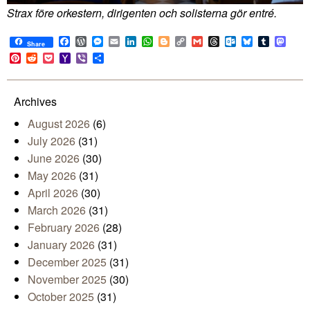
Strax före orkestern, dirigenten och solisterna gör entré.
Facebook
WordPress
Messenger
Email
LinkedIn
WhatsApp
Blogger
Copy
Gmail
Threads
Outlook.com
Bluesky
Tumblr
Mast
Share
Link
Pinterest
Reddit
Pocket
Yahoo
Viber
Share
Mail
Archives
August 2026
(6)
July 2026
(31)
June 2026
(30)
May 2026
(31)
April 2026
(30)
March 2026
(31)
February 2026
(28)
January 2026
(31)
December 2025
(31)
November 2025
(30)
October 2025
(31)