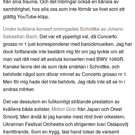
från sina trauma. Och det inbringar också en känsla av
samhörighet, hos alla oss som inte förmår se livet som ett
glättig YouTube-klipp.
Under kvällens konsert omringades Schnittke av Johann
Sebastian Bach
. Det var ett ypperligt val, då Concerto
grosso nr 1 just korresponderar med barockmusiken. Jag har
dock fortfarande inte bestämt mig för om jag tyckte om att
man valt rätt med att avsluta konserten med BWV 1060R.
Kanske fanns det de som räds smärtan i Schnittke, och
behövde något som dövar minnet av Concerto grosso nr 1.
Men för mig hade det inte behövts. Jag räds inte att se in i
andras mörker.
Det var dessutom en fullkomligt strålande prestation av
kvällens båda solister,
Midori Goto
från Japan och Orest
Smovtj. Men ändå är jag kanske mest rörd över orkestern,
Ukrainian Festival Orchestra och dirigenten Ivan Ostapovitj
framförande. Som en trygg, fast hand lotsar de varsamt