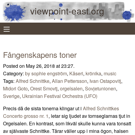
viewpoint-east.org
Fångenskapens toner
Posted on May 26, 2018 at 23:27.
Category:
by sophie engström
,
Kåseri
,
krönika
,
music
Tags:
Alfred Schnittke
,
Allan Pettersson
,
Ivan Ostapovitj
,
Midori Goto
,
Orest Smovtj
,
orgelsalen
,
Sovjetunionen
,
Sverige
,
Ukrainian Festival Orchestra (UFO)
Precis då de sista tonerna klingar ut i
Alfred Schnittkes
Concerto grosso nr. 1
, letar sig ljudet av tornseglarnas tjut in
Orgelsalen. En kontrast, som likväl skulle kunna vara tonsatt
av självaste Schnittke. Tårar väller upp i mina ögon, halsen