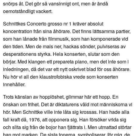
snörps åt. Det gör så vansinnigt ont, men är ändå
oemotståndligt vackert.
Schnittkes Concerto grosso nr 1 kräver absolut
koncentration från sina åhörare. Det finns lättsamma partier,
som han lånade från filmmusik, som han komponerade vid
den tiden. Men de mals ner, hackas sönder, pulviseras av
desperationens styrka. Hela konserten, slutar som den
börjar. Med klangen ett prepareta piano, men det inte som i
inledningen, då det var ett nytt oskrivet blad för oss åhörare.
Nu hör vi all den klaustrofobiska vrede som konserten
innehåller.
Trots känslan av hopplöshet, glimmar här ett hopp. En
önskan om frihet. Det är diktaturens våld mot människorna vi
hör. Men Schnittke ville inte låta sig krossas. Han hade alla
fall kraft då, 1976, att opponera sig. Han försöker vrida sig
och slita sig från de bojor han fjättrats i. Men utmattad störtar
han mot marken. De sista tonerna, symboliserar, för mig, de