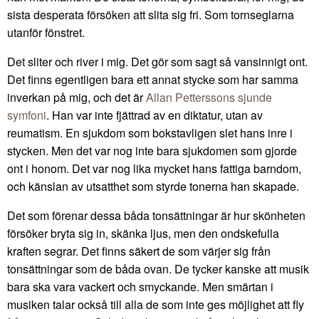
sista desperata försöken att slita sig fri. Som tornseglarna
utanför fönstret.
Det sliter och river i mig. Det gör som sagt så vansinnigt ont.
Det finns egentligen bara ett annat stycke som har samma
inverkan på mig, och det är
Allan Petterssons sjunde
symfoni
. Han var inte fjättrad av en diktatur, utan av
reumatism. En sjukdom som bokstavligen slet hans inre i
stycken. Men det var nog inte bara sjukdomen som gjorde
ont i honom. Det var nog lika mycket hans fattiga barndom,
och känslan av utsatthet som styrde tonerna han skapade.
Det som förenar dessa båda tonsättningar är hur skönheten
försöker bryta sig in, skänka ljus, men den ondskefulla
kraften segrar. Det finns säkert de som värjer sig från
tonsättningar som de båda ovan. De tycker kanske att musik
bara ska vara vackert och smyckande. Men smärtan i
musiken talar också till alla de som inte ges möjlighet att fly