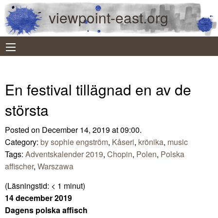
viewpoint-east.org
En festival tillägnad en av de
största
Posted on December 14, 2019 at 09:00.
Category:
by sophie engström
,
Kåseri
,
krönika
,
music
Tags:
Adventskalender 2019
,
Chopin
,
Polen
,
Polska
affischer
,
Warszawa
(Läsningstid:
< 1
minut)
14 december 2019
Dagens polska affisch