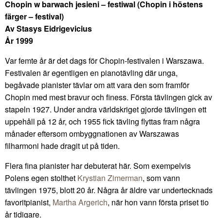
Chopin w barwach jesieni – festiwal (Chopin i höstens
färger – festival)
Av Stasys Eidrigevicius
År 1999
Var femte år är det dags för Chopin-festivalen i Warszawa.
Festivalen är egentligen en pianotävling där unga,
begåvade pianister tävlar om att vara den som framför
Chopin med mest bravur och finess. Första tävlingen gick av
stapeln 1927. Under andra världskriget gjorde tävlingen ett
uppehåll på 12 år, och 1955 fick tävling flyttas fram några
månader eftersom ombyggnationen av Warszawas
filharmoni hade dragit ut på tiden.
Flera fina pianister har debuterat här. Som exempelvis
Polens egen stolthet
Krystian Zimerman
, som vann
tävlingen 1975, blott 20 år. Några år äldre var undertecknads
favoritpianist,
Martha Argerich
, när hon vann första priset tio
år tidigare.