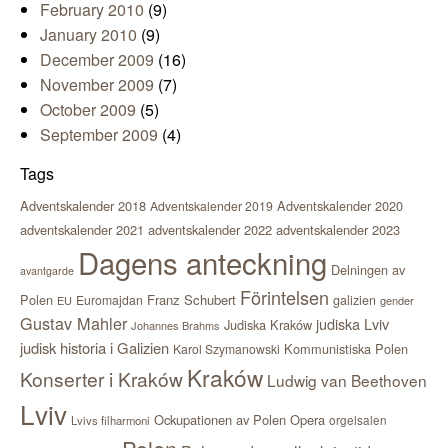
February 2010
(9)
January 2010
(9)
December 2009
(16)
November 2009
(7)
October 2009
(5)
September 2009
(4)
Tags
Adventskalender 2018
Adventskalender 2020
Adventskalender 2019
adventskalender 2021
adventskalender 2022
adventskalender 2023
Dagens anteckning
Delningen av
avantgarde
Förintelsen
Polen
Franz Schubert
Euromajdan
galizien
EU
gender
Gustav Mahler
judiska Lviv
Judiska Kraków
Johannes Brahms
judisk historia i Galizien
Kommunistiska Polen
Karol Szymanowski
Kraków
Konserter i Kraków
Ludwig van Beethoven
Lviv
Ockupationen av Polen
Opera
orgelsalen
Lvivs filharmoni