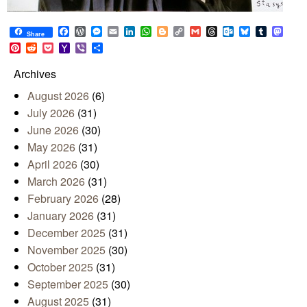
Facebook
WordPress
Messenger
Email
LinkedIn
WhatsApp
Blogger
Copy
Gmail
Threads
Outlook.com
Bluesky
Tumblr
Mast
Share
Link
Pinterest
Reddit
Pocket
Yahoo
Viber
Share
Mail
Archives
August 2026
(6)
July 2026
(31)
June 2026
(30)
May 2026
(31)
April 2026
(30)
March 2026
(31)
February 2026
(28)
January 2026
(31)
December 2025
(31)
November 2025
(30)
October 2025
(31)
September 2025
(30)
August 2025
(31)