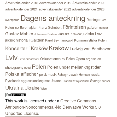
Adventskalender 2018
Adventskalender 2020
Adventskalender 2019
adventskalender 2021
adventskalender 2022
adventskalender 2023
Dagens anteckning
Delningen av
avantgarde
Förintelsen
Polen
Franz Schubert
Euromajdan
galizien
EU
gender
Gustav Mahler
judiska Lviv
Judiska Kraków
Johannes Brahms
judisk historia i Galizien
Kommunistiska Polen
Karol Szymanowski
Kraków
Konserter i Kraków
Ludwig van Beethoven
Lviv
Ockupationen av Polen
Opera
orgelsalen
Lvivs filharmoni
Polen
Polen under mellankrigstiden
photography
poesi
Polska affischer
polsk musik
russia
Rohatyn Jewish Heritage
Sverige
Rysslands aggressionskrig mot Ukraina
Stanisław Wyspiański
turism
Ukraina
Ukraine
Wien
This work is licensed under a
Creative Commons
Attribution-Noncommercial-No Derivative Works 3.0
Unported License
.