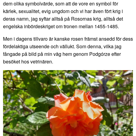
dem olika symbolvärde, som att de vore en symbol för
kärlek, sexualitet, evig ungdom och vi har även fört krig i
deras namn, jag syftar alltså på Rosornas krig, alltså det
engelska inbördeskriget om tronen mellan 1455-1485.
Men i dagens tillvaro är kanske rosen främst ansedd för dess
fördelaktiga utseende och vällukt. Som denna, vilka jag
fångade på bild på min väg hem genom Podgórze efter
besöket hos vetrinären.