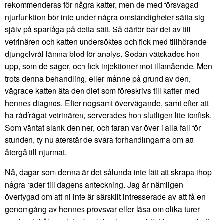
rekommenderas för några katter, men de med försvagad
njurfunktion bör inte under några omständigheter sätta sig
själv på sparlåga på detta sätt. Så därför bar det av till
vetrinären och katten undersöktes och fick med tillhörande
djungelvrål lämna blod för analys. Sedan vätskades hon
upp, som de säger, och fick injektioner mot illamående. Men
trots denna behandling, eller månne på grund av den,
vägrade katten äta den diet som föreskrivs till katter med
hennes diagnos. Efter nogsamt övervägande, samt efter att
ha rådfrågat vetrinären, serverades hon slutligen lite tonfisk.
Som väntat slank den ner, och faran var över i alla fall för
stunden, ty nu återstår de svåra förhandlingarna om att
återgå till njurmat.
Nå, dagar som denna är det sålunda inte lätt att skrapa ihop
några rader till dagens anteckning. Jag är nämligen
övertygad om att ni inte är särskilt intresserade av att få en
genomgång av hennes provsvar eller läsa om olika turer