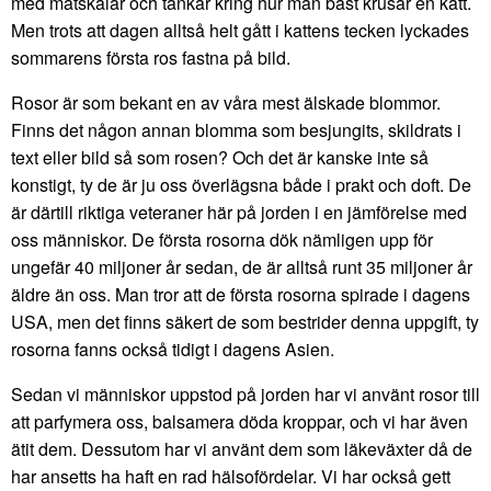
med matskålar och tankar kring hur man bäst krusar en katt.
Men trots att dagen alltså helt gått i kattens tecken lyckades
sommarens första ros fastna på bild.
Rosor är som bekant en av våra mest älskade blommor.
Finns det någon annan blomma som besjungits, skildrats i
text eller bild så som rosen? Och det är kanske inte så
konstigt, ty de är ju oss överlägsna både i prakt och doft. De
är därtill riktiga veteraner här på jorden i en jämförelse med
oss människor. De första rosorna dök nämligen upp för
ungefär 40 miljoner år sedan, de är alltså runt 35 miljoner år
äldre än oss. Man tror att de första rosorna spirade i dagens
USA, men det finns säkert de som bestrider denna uppgift, ty
rosorna fanns också tidigt i dagens Asien.
Sedan vi människor uppstod på jorden har vi använt rosor till
att parfymera oss, balsamera döda kroppar, och vi har även
ätit dem. Dessutom har vi använt dem som läkeväxter då de
har ansetts ha haft en rad hälsofördelar. Vi har också gett