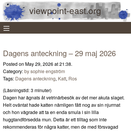
viewpoint-east.org
Dagens anteckning – 29 maj 2026
Posted on May 29, 2026 at 21:38.
Category:
by sophie engström
Tags:
Dagens anteckning
,
Katt
,
Ros
(Läsningstid:
3
minuter)
Dagen har ägnats åt vetrinärbesök av det mer akuta slaget.
Helt oväntat hade katten nämligen fått nog av sin njurmat
och hon vägrade att ta en enda smula i sin lilla
huggtandförsedda mun. Detta är ett tilltag som inte
rekommenderas för några katter, men de med försvagad