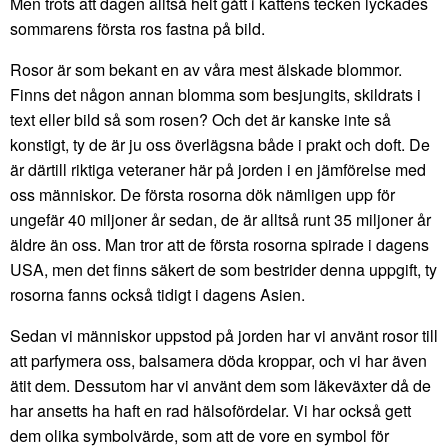
Men trots att dagen alltså helt gått i kattens tecken lyckades
sommarens första ros fastna på bild.
Rosor är som bekant en av våra mest älskade blommor.
Finns det någon annan blomma som besjungits, skildrats i
text eller bild så som rosen? Och det är kanske inte så
konstigt, ty de är ju oss överlägsna både i prakt och doft. De
är därtill riktiga veteraner här på jorden i en jämförelse med
oss människor. De första rosorna dök nämligen upp för
ungefär 40 miljoner år sedan, de är alltså runt 35 miljoner år
äldre än oss. Man tror att de första rosorna spirade i dagens
USA, men det finns säkert de som bestrider denna uppgift, ty
rosorna fanns också tidigt i dagens Asien.
Sedan vi människor uppstod på jorden har vi använt rosor till
att parfymera oss, balsamera döda kroppar, och vi har även
ätit dem. Dessutom har vi använt dem som läkeväxter då de
har ansetts ha haft en rad hälsofördelar. Vi har också gett
dem olika symbolvärde, som att de vore en symbol för