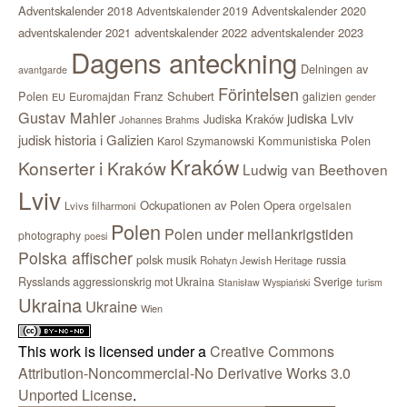
Adventskalender 2018
Adventskalender 2020
Adventskalender 2019
adventskalender 2021
adventskalender 2022
adventskalender 2023
Dagens anteckning
Delningen av
avantgarde
Förintelsen
Polen
Franz Schubert
Euromajdan
galizien
EU
gender
Gustav Mahler
judiska Lviv
Judiska Kraków
Johannes Brahms
judisk historia i Galizien
Kommunistiska Polen
Karol Szymanowski
Kraków
Konserter i Kraków
Ludwig van Beethoven
Lviv
Ockupationen av Polen
Opera
orgelsalen
Lvivs filharmoni
Polen
Polen under mellankrigstiden
photography
poesi
Polska affischer
polsk musik
russia
Rohatyn Jewish Heritage
Sverige
Rysslands aggressionskrig mot Ukraina
Stanisław Wyspiański
turism
Ukraina
Ukraine
Wien
This work is licensed under a
Creative Commons
Attribution-Noncommercial-No Derivative Works 3.0
Unported License
.