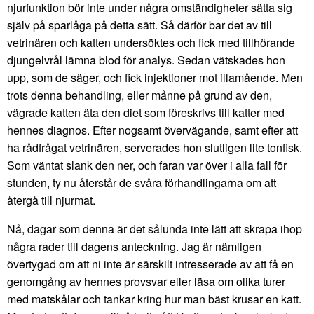
njurfunktion bör inte under några omständigheter sätta sig
själv på sparlåga på detta sätt. Så därför bar det av till
vetrinären och katten undersöktes och fick med tillhörande
djungelvrål lämna blod för analys. Sedan vätskades hon
upp, som de säger, och fick injektioner mot illamående. Men
trots denna behandling, eller månne på grund av den,
vägrade katten äta den diet som föreskrivs till katter med
hennes diagnos. Efter nogsamt övervägande, samt efter att
ha rådfrågat vetrinären, serverades hon slutligen lite tonfisk.
Som väntat slank den ner, och faran var över i alla fall för
stunden, ty nu återstår de svåra förhandlingarna om att
återgå till njurmat.
Nå, dagar som denna är det sålunda inte lätt att skrapa ihop
några rader till dagens anteckning. Jag är nämligen
övertygad om att ni inte är särskilt intresserade av att få en
genomgång av hennes provsvar eller läsa om olika turer
med matskålar och tankar kring hur man bäst krusar en katt.