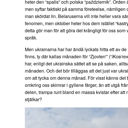
heter den “spalis” och polska “październik”. Orden ä
men syftar faktiskt på samma företeelse, nämligen det
man skördat lin. Belaruserna vill inte heller vara 
fenomen, men oktober heter hos dem istället “kastryt
detta gör man för att göra det krångligt för oss som 
språk.
Men ukrainarna har har ändå lyckats hitta ett av 
finns, ty där kallas månaden för “Zjovten'” (“Жовтен
har, enligt det ukrainska sättet att se på saken, allts
månaden. Och det bör tilläggas att det just var uk
om att tycka om denna månad. För visst känns det bätt
omkring oss skimrar i gyllene färger, än att utgå från 
delen, trampa runt bland en massa kvistar efter att 
stjälkar?