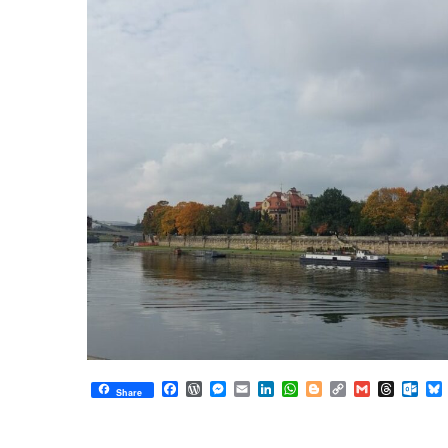
Facebook
WordPress
Messenger
Email
LinkedIn
WhatsApp
Blogger
Copy
Gmail
Thread
Out
Share
Link