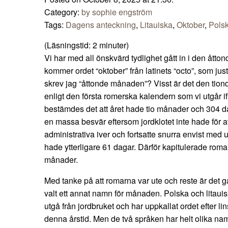
Category:
by sophie engström
Tags:
Dagens anteckning
,
Litauiska
,
Oktober
,
Pols
(Läsningstid:
2
minuter)
Vi har med all önskvärd tydlighet gått in i den ått
kommer ordet “oktober” från latinets “octo”, som just
skrev jag “åttonde månaden”? Visst är det den tion
enligt den första romerska kalendern som vi utgår if
bestämdes det att året hade tio månader och 304 d
en massa besvär eftersom jordklotet inte hade för av
administrativa iver och fortsatte snurra envist med 
hade ytterligare 61 dagar. Därför kapitulerade romar
månader.
Med tanke på att romarna var ute och reste är det 
valt ett annat namn för månaden. Polska och litauisk
utgå från jordbruket och har uppkallat ordet efter li
denna årstid. Men de två språken har helt olika na