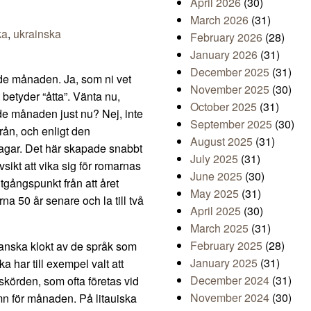
April 2026
(30)
March 2026
(31)
ka
,
ukrainska
February 2026
(28)
January 2026
(31)
December 2025
(31)
onde månaden. Ja, som ni vet
November 2025
(30)
 betyder “åtta”. Vänta nu,
October 2025
(31)
de månaden just nu? Nej, inte
September 2025
(30)
rån, och enligt den
August 2025
(31)
agar. Det här skapade snabbt
July 2025
(31)
sikt att vika sig för romarnas
June 2025
(30)
utgångspunkt från att året
May 2025
(31)
na 50 år senare och la till två
April 2025
(30)
March 2025
(31)
February 2025
(28)
ganska klokt av de språk som
January 2025
(31)
a har till exempel valt att
December 2024
(31)
nskörden, som ofta företas vid
November 2024
(30)
mn för månaden. På litauiska