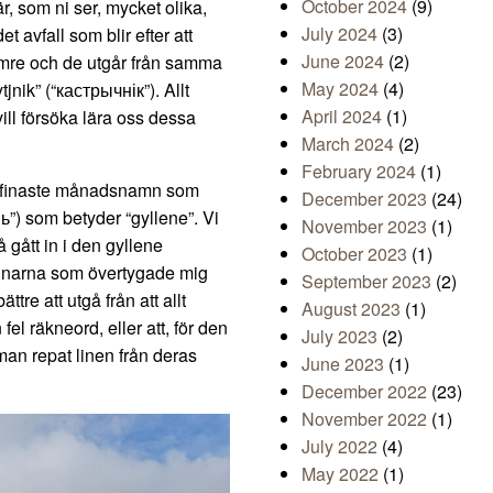
October 2024
(9)
r, som ni ser, mycket olika,
July 2024
(3)
 avfall som blir efter att
June 2024
(2)
sämre och de utgår från samma
May 2024
(4)
jnik” (“кастрычнік”). Allt
April 2024
(1)
vill försöka lära oss dessa
March 2024
(2)
February 2024
(1)
de finaste månadsnamn som
December 2023
(24)
ь”) som betyder “gyllene”. Vi
November 2023
(1)
å gått in i den gyllene
October 2023
(1)
rainarna som övertygade mig
September 2023
(2)
re att utgå från att allt
August 2023
(1)
fel räkneord, eller att, för den
July 2023
(2)
man repat linen från deras
June 2023
(1)
December 2022
(23)
November 2022
(1)
July 2022
(4)
May 2022
(1)