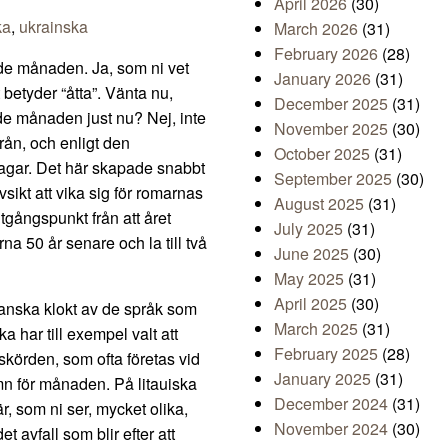
April 2026
(30)
ka
,
ukrainska
March 2026
(31)
February 2026
(28)
onde månaden. Ja, som ni vet
January 2026
(31)
 betyder “åtta”. Vänta nu,
December 2025
(31)
de månaden just nu? Nej, inte
November 2025
(30)
rån, och enligt den
October 2025
(31)
agar. Det här skapade snabbt
September 2025
(30)
sikt att vika sig för romarnas
August 2025
(31)
utgångspunkt från att året
July 2025
(31)
na 50 år senare och la till två
June 2025
(30)
May 2025
(31)
April 2025
(30)
ganska klokt av de språk som
March 2025
(31)
a har till exempel valt att
February 2025
(28)
nskörden, som ofta företas vid
January 2025
(31)
mn för månaden. På litauiska
December 2024
(31)
r, som ni ser, mycket olika,
November 2024
(30)
 avfall som blir efter att