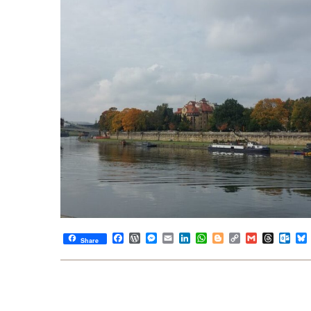
Facebook
WordPress
Messenger
Email
LinkedIn
WhatsApp
Blogger
Copy
Gmail
Thread
Out
Share
Link