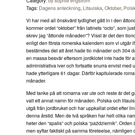
Category:
by sophie engström
Tags:
Dagens anteckning
,
Litauiska
,
Oktober
,
Pols
Vi har med all önskvärd tydlighet gått in i den ått
kommer ordet “oktober” från latinets “octo”, som just
skrev jag “åttonde månaden”? Visst är det den tion
enligt den första romerska kalendern som vi utgår if
bestämdes det att året hade tio månader och 304 d
en massa besvär eftersom jordklotet inte hade för av
administrativa iver och fortsatte snurra envist med 
hade ytterligare 61 dagar. Därför kapitulerade romar
månader.
Med tanke på att romarna var ute och reste är det 
valt ett annat namn för månaden. Polska och litauisk
utgå från jordbruket och har uppkallat ordet efter li
denna årstid. Men de två språken har helt olika na
heter den “spalis” och polska “październik”. Orden ä
men syftar faktiskt på samma företeelse, nämligen det