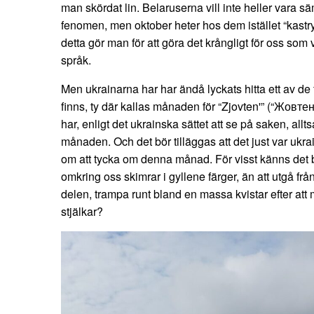
man skördat lin. Belaruserna vill inte heller vara 
fenomen, men oktober heter hos dem istället “kastryt
detta gör man för att göra det krångligt för oss som 
språk.
Men ukrainarna har har ändå lyckats hitta ett av 
finns, ty där kallas månaden för “Zjovten'” (“Жовтен
har, enligt det ukrainska sättet att se på saken, allts
månaden. Och det bör tilläggas att det just var uk
om att tycka om denna månad. För visst känns det bätt
omkring oss skimrar i gyllene färger, än att utgå från 
delen, trampa runt bland en massa kvistar efter att 
stjälkar?