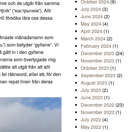
October 2024
(9)
sämre och de utgår från samma
July 2024
(3)
jnik” (“кастрычнік”). Allt
June 2024
(2)
vill försöka lära oss dessa
May 2024
(4)
April 2024
(1)
de finaste månadsnamn som
March 2024
(2)
ь”) som betyder “gyllene”. Vi
February 2024
(1)
å gått in i den gyllene
December 2023
(24)
rainarna som övertygade mig
November 2023
(1)
re att utgå från att allt
October 2023
(1)
fel räkneord, eller att, för den
September 2023
(2)
man repat linen från deras
August 2023
(1)
July 2023
(2)
June 2023
(1)
December 2022
(23)
November 2022
(1)
July 2022
(4)
May 2022
(1)