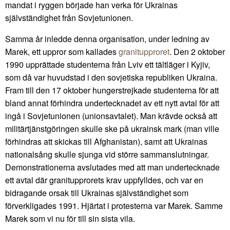
mandat i ryggen började han verka för Ukrainas
självständighet från Sovjetunionen.
Samma år inledde denna organisation, under ledning av
Marek, ett uppror som kallades
granitupproret
. Den 2 oktober
1990 upprättade studenterna från Lviv ett tältläger i Kyjiv,
som då var huvudstad i den sovjetiska republiken Ukraina.
Fram till den 17 oktober hungerstrejkade studenterna för att
bland annat förhindra undertecknadet av ett nytt avtal för att
ingå i Sovjetunionen (unionsavtalet). Man krävde också att
militärtjänstgöringen skulle ske på ukrainsk mark (man ville
förhindras att skickas till Afghanistan), samt att Ukrainas
nationalsång skulle sjunga vid större sammanslutningar.
Demonstrationerna avslutades med att man undertecknade
ett avtal där granitupprorets krav uppfylldes, och var en
bidragande orsak till Ukrainas självständighet som
förverkligades 1991. Hjärtat i protesterna var Marek. Samme
Marek som vi nu för till sin sista vila.