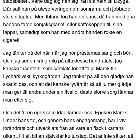
stadsbilden. Varje dag tog han sig från sitt hem till Dzyga.
Där satt han på uteserveringen om somrarna och jobbade
vid sin laptop. Men ibland tog han en paus, då han med ena
handen förde konjaksglaset, eller kaffekoppen till sina
läppar, samtidigt som han med andra handen rökte en
cigarett.
Jag tänker på det här, när jag hör prästernas sång och bön.
Och jag ser omkring mig på alla dessa hundratals, jag
kanske tusentals, som samlats för att följa Marek till
Lycharkivskij kyrkogården. Jag tänker på all den glädje han
skänkt oss, och att det kanske tyvärr är så att ju mer glädje
man ger till andra under sin livstid, desto större sorg lämnar
man efter sig.
Och det är en epok som idag lämnar oss. Epoken Marek.
Under hans tid, och genom hans engagemang, har Lviv
förändrats och utvecklats från att vara en fläck i kartans
utkant, till att bli en självklar kulturstad. Det är inte säkert att