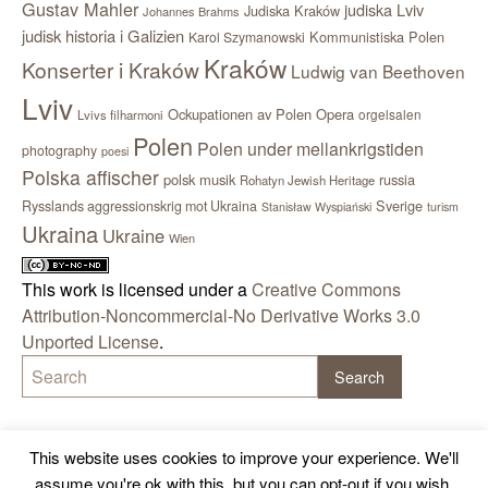
Gustav Mahler
judiska Lviv
Judiska Kraków
Johannes Brahms
judisk historia i Galizien
Kommunistiska Polen
Karol Szymanowski
Kraków
Konserter i Kraków
Ludwig van Beethoven
Lviv
Ockupationen av Polen
Opera
orgelsalen
Lvivs filharmoni
Polen
Polen under mellankrigstiden
photography
poesi
Polska affischer
polsk musik
russia
Rohatyn Jewish Heritage
Sverige
Rysslands aggressionskrig mot Ukraina
Stanisław Wyspiański
turism
Ukraina
Ukraine
Wien
This work is licensed under a
Creative Commons
Attribution-Noncommercial-No Derivative Works 3.0
Unported License
.
This website uses cookies to improve your experience. We'll
assume you're ok with this, but you can opt-out if you wish.