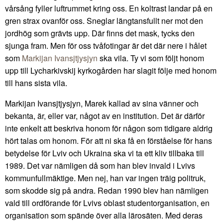
vårsång fyller luftrummet kring oss. En koltrast landar på en
gren strax ovanför oss. Sneglar längtansfullt ner mot den
jordhög som grävts upp. Där finns det mask, tycks den
sjunga fram. Men för oss tvåfotingar är det där nere i hålet
som
Markijan Ivansjtjysjyn
ska vila. Ty vi som följt honom
upp till Lycharkivskij kyrkogården har slagit följe med honom
till hans sista vila.
Markijan Ivansjtjysjyn, Marek kallad av sina vänner och
bekanta, är, eller var, något av en institution. Det är därför
inte enkelt att beskriva honom för någon som tidigare aldrig
hört talas om honom. För att ni ska få en förståelse för hans
betydelse för Lviv och Ukraina ska vi ta ett kliv tillbaka till
1989. Det var nämligen då som han blev invald i Lvivs
kommunfullmäktige. Men nej, han var ingen träig politruk,
som skodde sig på andra. Redan 1990 blev han nämligen
vald till ordförande för Lvivs oblast studentorganisation, en
organisation som spände över alla lärosäten. Med deras