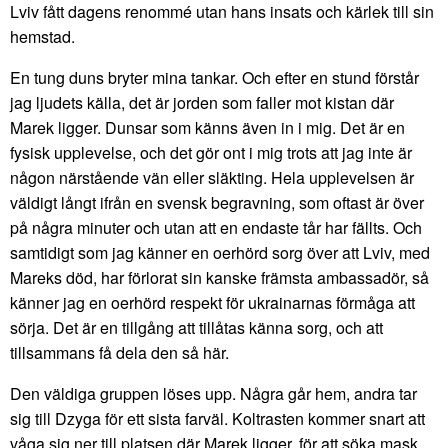
Lviv fått dagens renommé utan hans insats och kärlek till sin
hemstad.
En tung duns bryter mina tankar. Och efter en stund förstår
jag ljudets källa, det är jorden som faller mot kistan där
Marek ligger. Dunsar som känns även in i mig. Det är en
fysisk upplevelse, och det gör ont i mig trots att jag inte är
någon närstående vän eller släkting. Hela upplevelsen är
väldigt långt ifrån en svensk begravning, som oftast är över
på några minuter och utan att en endaste tår har fällts. Och
samtidigt som jag känner en oerhörd sorg över att Lviv, med
Mareks död, har förlorat sin kanske främsta ambassadör, så
känner jag en oerhörd respekt för ukrainarnas förmåga att
sörja. Det är en tillgång att tillåtas känna sorg, och att
tillsammans få dela den så här.
Den väldiga gruppen löses upp. Några går hem, andra tar
sig till Dzyga för ett sista farväl. Koltrasten kommer snart att
våga sig ner till platsen där Marek ligger, för att söka mask