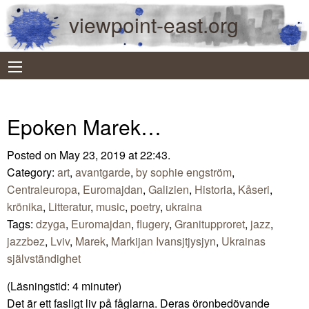
viewpoint-east.org
Epoken Marek…
Posted on May 23, 2019 at 22:43.
Category:
art
,
avantgarde
,
by sophie engström
,
Centraleuropa
,
Euromajdan
,
Galizien
,
Historia
,
Kåseri
,
krönika
,
Litteratur
,
music
,
poetry
,
ukraina
Tags:
dzyga
,
Euromajdan
,
flugery
,
Granitupproret
,
jazz
,
jazzbez
,
Lviv
,
Marek
,
Markijan Ivansjtjysjyn
,
Ukrainas
självständighet
(Läsningstid:
4
minuter)
Det är ett fasligt liv på fåglarna. Deras öronbedövande