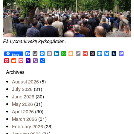
På Lycharkivskij kyrkogården
.
Facebook
WordPress
Messenger
Email
LinkedIn
WhatsApp
Blogger
Copy
Gmail
Threads
Outlook.com
Bluesky
Tumblr
Mast
Share
Link
Pinterest
Reddit
Pocket
Yahoo
Viber
Share
Mail
Archives
August 2026
(5)
July 2026
(31)
June 2026
(30)
May 2026
(31)
April 2026
(30)
March 2026
(31)
February 2026
(28)
January 2026
(31)