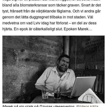
bland alla blomsterkransar som täcker graven. Snart är det
tyst, frånsett från de vårjäktande fåglarna. Och vi andra går
genom det lätta duggregnet tillbaka in mot staden. Väl
medvetna om vad Lviv idag har förlorat – en del av dess
hjärta. En epok är oåterkalleligt slut. Epoken Marek…
Marek på sin plats på Dzygas uteservering.
Bildens källa
.