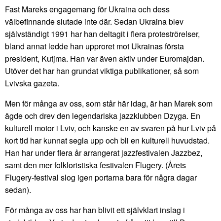
Fast Mareks engagemang för Ukraina och dess
välbefinnande slutade inte där. Sedan Ukraina blev
självständigt 1991 har han deltagit i flera proteströrelser,
bland annat ledde han upproret mot Ukrainas första
president, Kutjma. Han var även aktiv under Euromajdan.
Utöver det har han grundat viktiga publikationer, så som
Lvivska gazeta.
Men för många av oss, som står här idag, är han Marek som
ägde och drev den legendariska jazzklubben Dzyga. En
kulturell motor i Lviv, och kanske en av svaren på hur Lviv på
kort tid har kunnat segla upp och bli en kulturell huvudstad.
Han har under flera år arrangerat jazzfestivalen Jazzbez,
samt den mer folkloristiska festivalen Flugery. (Årets
Flugery-festival slog igen portarna bara för några dagar
sedan).
För många av oss har han blivit ett självklart inslag i