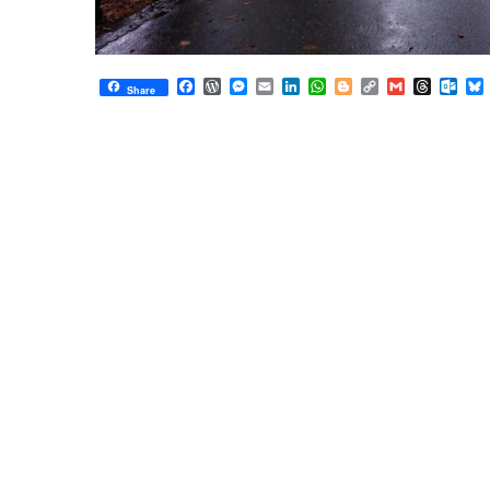
Facebook
WordPress
Messenger
Email
LinkedIn
WhatsApp
Blogger
Copy
Gmail
Thread
Out
Share
Link