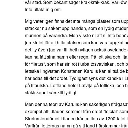
vår stad. Som bekant säger krak-krak-krak. Var -ów
inte uttala mig om.
Mig veterligen finns det inte många platser som uppk
sträcker nu säkert upp handen, som en lydig studen
munnen på varandra. Men visste ni att ni inte behöv
jordklotet för att hitta platser som kan vara uppkall
det, ty även jag var till helt nyligen också ovetande
kan ha fått sina namn efter regn. På lettiska och li
för “lietus”, som har sin rot i urbaltosvaviskan, och b
lettiska lingvisten Konstantin Karulis kan alltså 
härledas till det ordet. Tydligast syns det kanske i 
på litauiska. Lettland heter Latvija på lettiska, och
släktskapet särskilt tydligt.
Men denna teori av Karulis kan säkerligen ifrågasätt
exempel att Litauen kommer från ordet “leičiai” som
Storfurstendömet Litauen från mitten av 1200-talet til
Varifrån letternas namn på sitt land härstammar från k