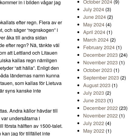
October 2024
(9)
 kommer in i bilden vågar jag
July 2024
(3)
June 2024
(2)
allats efter regn. Flera av er
May 2024
(4)
t, och säger “regnskogen” i
April 2024
(1)
er åka till andra sidan
March 2024
(2)
ade efter regn? Nä, tänkte väl
February 2024
(1)
 om att Lettland och Litauen
December 2023
(24)
tauiska kallas regn nämligen
November 2023
(1)
etyder “att hälla”. Enligt den
October 2023
(1)
de båda ländernas namn kunna
September 2023
(2)
Litauen, som kallas för Lietuva
August 2023
(1)
 här syns kanske inte
July 2023
(2)
June 2023
(1)
December 2022
(23)
as. Andra källor hävdar till
November 2022
(1)
 var undersåtarna i
July 2022
(4)
l första hälften av 1500-talet.
May 2022
(1)
an jag för tillfället inte