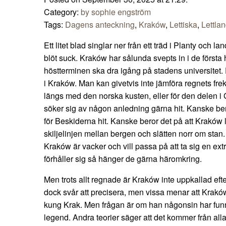
Category:
by sophie engström
Tags:
Dagens anteckning
,
Kraków
,
Lettiska
,
Lettla
Ett litet blad singlar ner från ett träd i Planty och l
blöt suck. Kraków har sålunda svepts in i de första h
höstterminen ska dra igång på stadens universitet. 
i Kraków. Man kan givetvis inte jämföra regnets fr
längs med den norska kusten, eller för den delen 
söker sig av någon anledning gärna hit. Kanske beror
för Beskiderna hit. Kanske beror det på att Kraków 
skiljelinjen mellan bergen och slätten norr om stan. 
Kraków är vacker och vill passa på att ta sig en extr
förhåller sig så hänger de gärna häromkring.
Men trots allt regnade är Kraków inte uppkallad ef
dock svår att precisera, men vissa menar att Krakó
kung Krak. Men frågan är om han någonsin har funnit
legend. Andra teorier säger att det kommer från alla