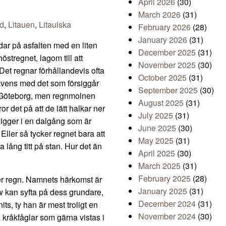
April 2026
(30)
March 2026
(31)
nd
,
Litauen
,
Litauiska
February 2026
(28)
January 2026
(31)
andar på asfalten med en liten
December 2025
(31)
östregnet, lagom till att
November 2025
(30)
Det regnar förhållandevis ofta
October 2025
(31)
ekvens med det som försiggår
September 2025
(30)
i Göteborg, men regnmolnen
August 2025
(31)
 det på att de lätt halkar ner
July 2025
(31)
ligger i en dalgång som är
June 2025
(30)
Eller så tycker regnet bara att
May 2025
(31)
a lång titt på stan. Hur det än
April 2025
(30)
March 2025
(31)
February 2025
(28)
ter regn. Namnets härkomst är
January 2025
(31)
w kan syfta på dess grundare,
December 2024
(31)
s, ty han är mest troligt en
November 2024
(30)
 kråkfåglar som gärna vistas i