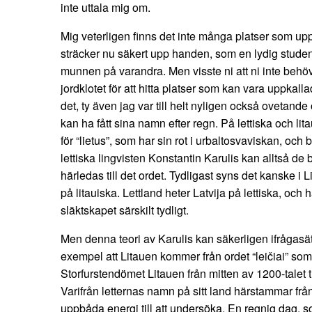
inte uttala mig om.
Mig veterligen finns det inte många platser som uppk
sträcker nu säkert upp handen, som en lydig studen
munnen på varandra. Men visste ni att ni inte behöv
jordklotet för att hitta platser som kan vara uppkall
det, ty även jag var till helt nyligen också ovetande
kan ha fått sina namn efter regn. På lettiska och li
för “lietus”, som har sin rot i urbaltosvaviskan, och b
lettiska lingvisten Konstantin Karulis kan alltså 
härledas till det ordet. Tydligast syns det kanske i 
på litauiska. Lettland heter Latvija på lettiska, och
släktskapet särskilt tydligt.
Men denna teori av Karulis kan säkerligen ifrågasätt
exempel att Litauen kommer från ordet “leičiai” som
Storfurstendömet Litauen från mitten av 1200-talet til
Varifrån letternas namn på sitt land härstammar från k
uppbåda energi till att undersöka. En regnig dag, s