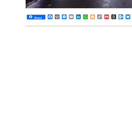
Facebook
WordPress
Messenger
Email
LinkedIn
WhatsApp
Blogger
Copy
Gmail
Thread
Out
Share
Link