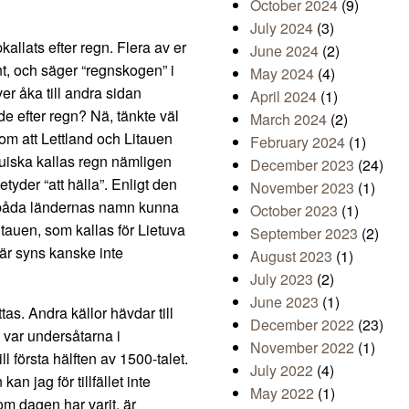
October 2024
(9)
July 2024
(3)
allats efter regn. Flera av er
June 2024
(2)
t, och säger “regnskogen” i
May 2024
(4)
er åka till andra sidan
April 2024
(1)
ade efter regn? Nä, tänkte väl
March 2024
(2)
 om att Lettland och Litauen
February 2024
(1)
tauiska kallas regn nämligen
December 2023
(24)
etyder “att hälla”. Enligt den
November 2023
(1)
de båda ländernas namn kunna
October 2023
(1)
Litauen, som kallas för Lietuva
September 2023
(2)
 här syns kanske inte
August 2023
(1)
July 2023
(2)
June 2023
(1)
as. Andra källor hävdar till
December 2022
(23)
 var undersåtarna i
November 2022
(1)
l första hälften av 1500-talet.
July 2022
(4)
an jag för tillfället inte
May 2022
(1)
om dagen har varit, är