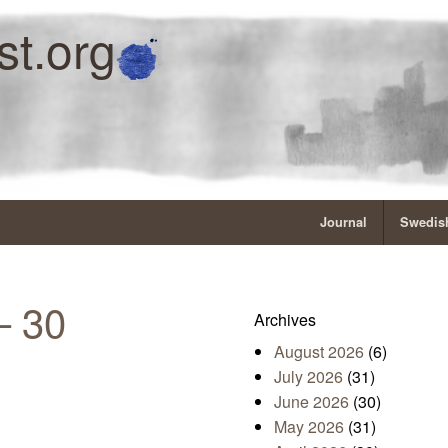
st.org
Journal
Swedish
– 30
Archives
August 2026
(6)
July 2026
(31)
June 2026
(30)
May 2026
(31)