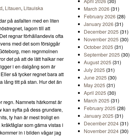
April 2026
(30)
nd
,
Litauen
,
Litauiska
March 2026
(31)
February 2026
(28)
andar på asfalten med en liten
January 2026
(31)
östregnet, lagom till att
December 2025
(31)
Det regnar förhållandevis ofta
November 2025
(30)
ekvens med det som försiggår
October 2025
(31)
i Göteborg, men regnmolnen
September 2025
(30)
 det på att de lätt halkar ner
August 2025
(31)
ligger i en dalgång som är
July 2025
(31)
Eller så tycker regnet bara att
June 2025
(30)
a lång titt på stan. Hur det än
May 2025
(31)
April 2025
(30)
March 2025
(31)
ter regn. Namnets härkomst är
February 2025
(28)
w kan syfta på dess grundare,
January 2025
(31)
s, ty han är mest troligt en
December 2024
(31)
 kråkfåglar som gärna vistas i
November 2024
(30)
 kommer in i bilden vågar jag