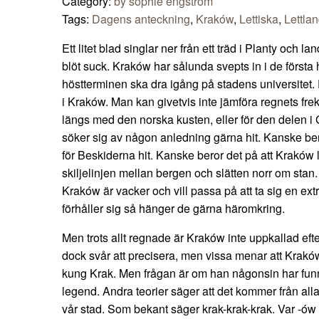
Category:
by sophie engström
Tags:
Dagens anteckning
,
Kraków
,
Lettiska
,
Lettla
Ett litet blad singlar ner från ett träd i Planty och l
blöt suck. Kraków har sålunda svepts in i de första h
höstterminen ska dra igång på stadens universitet. 
i Kraków. Man kan givetvis inte jämföra regnets fr
längs med den norska kusten, eller för den delen 
söker sig av någon anledning gärna hit. Kanske beror
för Beskiderna hit. Kanske beror det på att Kraków 
skiljelinjen mellan bergen och slätten norr om stan. 
Kraków är vacker och vill passa på att ta sig en extr
förhåller sig så hänger de gärna häromkring.
Men trots allt regnade är Kraków inte uppkallad ef
dock svår att precisera, men vissa menar att Krakó
kung Krak. Men frågan är om han någonsin har funnit
legend. Andra teorier säger att det kommer från alla
vår stad. Som bekant säger krak-krak-krak. Var -ów