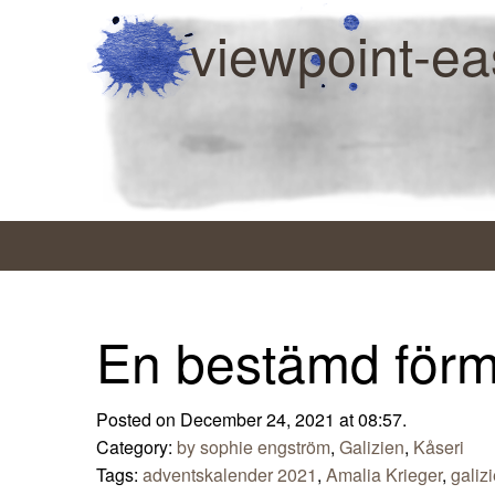
viewpoint-ea
En bestämd för
Posted on December 24, 2021 at 08:57.
Category:
by sophie engström
,
Galizien
,
Kåseri
Tags:
adventskalender 2021
,
Amalia Krieger
,
galiz