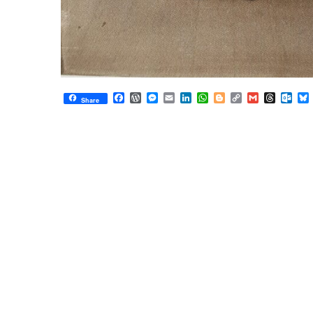
Facebook
WordPress
Messenger
Email
LinkedIn
WhatsApp
Blogger
Copy
Gmail
Thread
Out
Share
Link