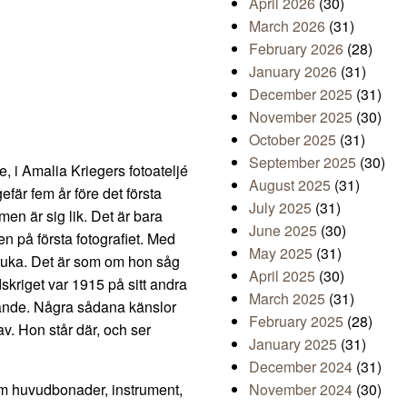
April 2026
(30)
March 2026
(31)
February 2026
(28)
January 2026
(31)
December 2025
(31)
November 2025
(30)
October 2025
(31)
September 2025
(30)
de, i Amalia Kriegers fotoateljé
August 2025
(31)
fär fem år före det första
July 2025
(31)
en är sig lik. Det är bara
June 2025
(30)
 på första fotografiet. Med
May 2025
(31)
kruka. Det är som om hon såg
April 2025
(30)
dskriget var 1915 på sitt andra
March 2025
(31)
ande. Några sådana känslor
February 2025
(28)
av. Hon står där, och ser
January 2025
(31)
December 2024
(31)
om huvudbonader, instrument,
November 2024
(30)