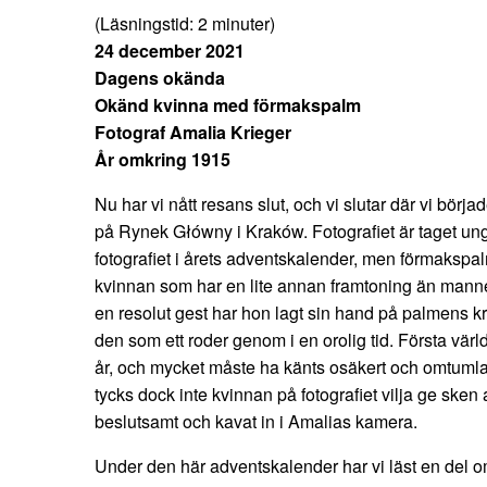
(Läsningstid:
2
minuter)
24 december 2021
Dagens okända
Okänd kvinna med förmakspalm
Fotograf Amalia Krieger
År omkring 1915
Nu har vi nått resans slut, och vi slutar där vi börja
på Rynek Główny i Kraków. Fotografiet är taget unge
fotografiet i årets adventskalender, men förmakspalm
kvinnan som har en lite annan framtoning än mannen
en resolut gest har hon lagt sin hand på palmens 
den som ett roder genom i en orolig tid. Första värl
år, och mycket måste ha känts osäkert och omtuml
tycks dock inte kvinnan på fotografiet vilja ge sken 
beslutsamt och kavat in i Amalias kamera.
Under den här adventskalender har vi läst en del 