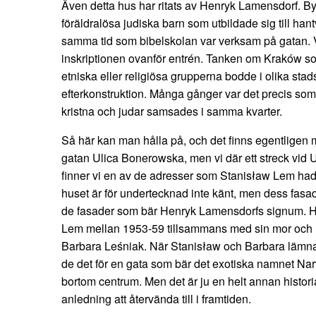
Även detta hus har ritats av Henryk Lamensdorf. B
föräldralösa judiska barn som utbildade sig till han
samma tid som bibelskolan var verksam på gatan. V
inskriptionen ovanför entrén. Tanken om Kraków so
etniska eller religiösa grupperna bodde i olika stads
efterkonstruktion. Många gånger var det precis so
kristna och judar samsades i samma kvarter.
Så här kan man hålla på, och det finns egentligen me
gatan Ulica Bonerowska, men vi där ett streck vid 
finner vi en av de adresser som Stanisław Lem had
huset är för undertecknad inte känt, men dess fasad
de fasader som bär Henryk Lamensdorfs signum. Här
Lem mellan 1953-59 tillsammans med sin mor och m
Barbara Leśniak. När Stanisław och Barbara lämn
de det för en gata som bär det exotiska namnet Nar
bortom centrum. Men det är ju en helt annan histor
anledning att återvända till i framtiden.