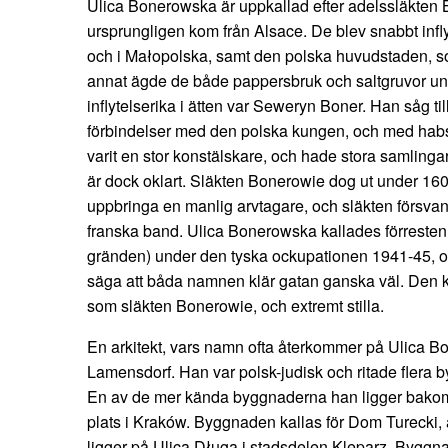
Ulica Bonerowska är uppkallad efter adelssläkten
ursprungligen kom från Alsace. De blev snabbt infl
och i Małopolska, samt den polska huvudstaden, 
annat ägde de både pappersbruk och saltgruvor und
inflytelserika i ätten var Seweryn Boner. Han såg ti
förbindelser med den polska kungen, och med habs
varit en stor konstälskare, och hade stora samlin
är dock oklart. Släkten Bonerowie dog ut under 1600
uppbringa en manlig arvtagare, och släkten försvan
franska band. Ulica Bonerowska kallades förresten ä
gränden) under den tyska ockupationen 1941-45, oc
säga att båda namnen klär gatan ganska väl. Den 
som släkten Bonerowie, och extremt stilla.
En arkitekt, vars namn ofta återkommer på Ulica B
Lamensdorf. Han var polsk-judisk och ritade flera
En av de mer kända byggnaderna han ligger bakom
plats i Kraków. Byggnaden kallas för Dom Turecki, a
ligger på Ulica Długa i stadsdelen Kleparz. Byggna