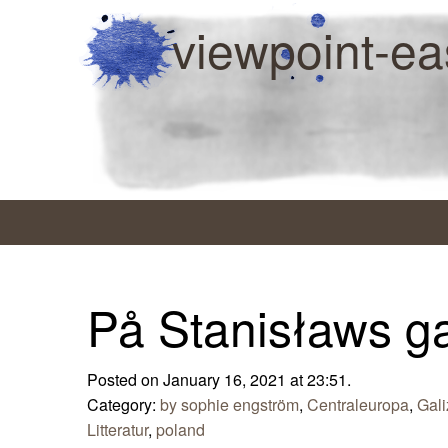
viewpoint-ea
På Stanisławs ga
Posted on January 16, 2021 at 23:51.
Category:
by sophie engström
,
Centraleuropa
,
Gali
Litteratur
,
poland