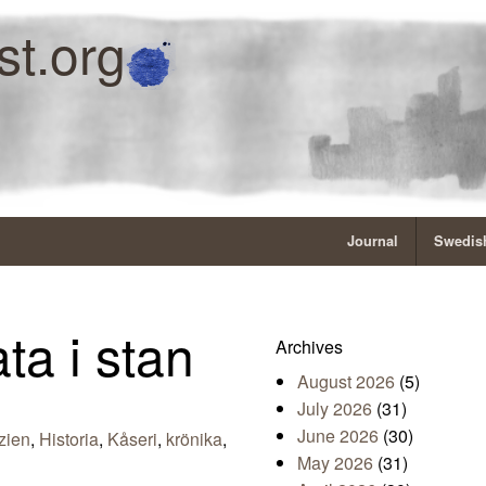
st.org
Journal
Swedish
ta i stan
Archives
August 2026
(5)
July 2026
(31)
June 2026
(30)
zien
,
Historia
,
Kåseri
,
krönika
,
May 2026
(31)