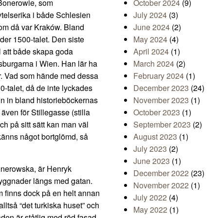
 Bonerowie, som
October 2024
(9)
ytelserika i både Schlesien
July 2024
(3)
som då var Kraków. Bland
June 2024
(2)
er 1500-talet. Den siste
May 2024
(4)
ll att både skapa goda
April 2024
(1)
burgarna i Wien. Han lär ha
March 2024
(2)
gar. Vad som hände med dessa
February 2024
(1)
-talet, då de inte lyckades
December 2023
(24)
n in bland historieböckernas
November 2023
(1)
ven för Stillegasse (stilla
October 2023
(1)
h på sitt sätt kan man väl
September 2023
(2)
känns något bortglömd, så
August 2023
(1)
July 2023
(2)
June 2023
(1)
onerowska, är Henryk
December 2022
(23)
 byggnader längs med gatan.
November 2022
(1)
 finns dock på en helt annan
July 2022
(4)
lltså “det turkiska huset” och
May 2022
(1)
den är ståtlig med röd fasad