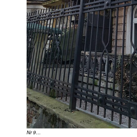
Nr 9
…