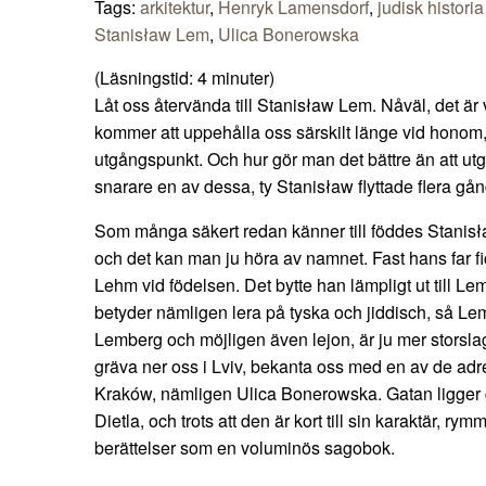
Tags:
arkitektur
,
Henryk Lamensdorf
,
judisk historia
Stanisław Lem
,
Ulica Bonerowska
(Läsningstid:
4
minuter)
Låt oss återvända till Stanisław Lem. Nåväl, det är vä
kommer att uppehålla oss särskilt länge vid honom, 
utgångspunkt. Och hur gör man det bättre än att utg
snarare en av dessa, ty Stanisław flyttade flera gång
Som många säkert redan känner till föddes Stanis
och det kan man ju höra av namnet. Fast hans far f
Lehm vid födelsen. Det bytte han lämpligt ut till Le
betyder nämligen lera på tyska och jiddisch, så Lem,
Lemberg och möjligen även lejon, är ju mer storslaget
gräva ner oss i Lviv, bekanta oss med en av de ad
Kraków, nämligen Ulica Bonerowska. Gatan ligger
Dietla, och trots att den är kort till sin karaktär, r
berättelser som en voluminös sagobok.