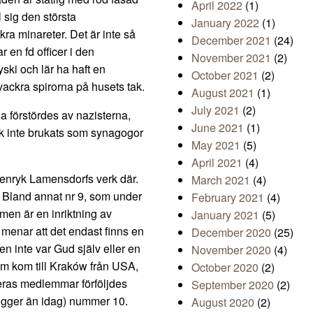
April 2022
(1)
l sig den största
January 2022
(1)
ra minareter. Det är inte så
December 2021
(24)
 en fd officer i den
November 2021
(2)
ski och lär ha haft en
October 2021
(2)
vackra spirorna på husets tak.
August 2021
(1)
July 2021
(2)
 förstördes av nazisterna,
June 2021
(1)
ck inte brukats som synagogor
May 2021
(5)
April 2021
(4)
Henryk Lamensdorfs verk där.
March 2021
(4)
n. Bland annat nr 9, som under
February 2021
(4)
smen är en inriktning av
January 2021
(5)
menar att det endast finns en
December 2020
(25)
n inte var Gud själv eller en
November 2020
(4)
m kom till Kraków från USA,
October 2020
(2)
deras medlemmar förföljdes
September 2020
(2)
ligger än idag) nummer 10.
August 2020
(2)