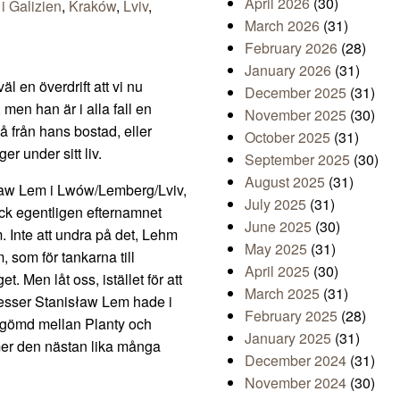
April 2026
(30)
 i Galizien
,
Kraków
,
Lviv
,
March 2026
(31)
February 2026
(28)
January 2026
(31)
l en överdrift att vi nu
December 2025
(31)
men han är i alla fall en
November 2025
(30)
å från hans bostad, eller
October 2025
(31)
er under sitt liv.
September 2025
(30)
August 2025
(31)
ław Lem i Lwów/Lemberg/Lviv,
July 2025
(31)
ick egentligen efternamnet
June 2025
(30)
m. Inte att undra på det, Lehm
May 2025
(31)
 som för tankarna till
April 2025
(30)
. Men låt oss, istället för att
March 2025
(31)
resser Stanisław Lem hade i
February 2025
(28)
 gömd mellan Planty och
January 2025
(31)
ymmer den nästan lika många
December 2024
(31)
November 2024
(30)