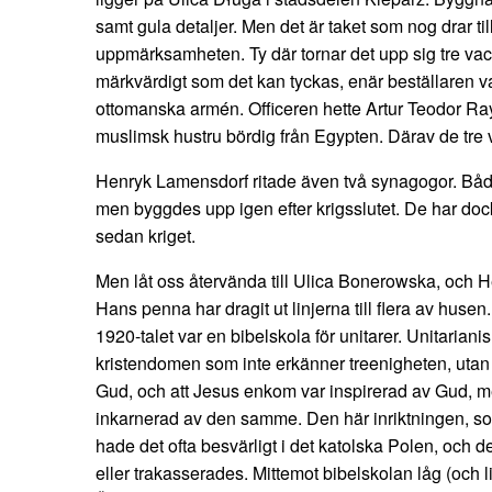
samt gula detaljer. Men det är taket som nog drar til
uppmärksamheten. Ty där tornar det upp sig tre vack
märkvärdigt som det kan tyckas, enär beställaren var
ottomanska armén. Officeren hette Artur Teodor Ray
muslimsk hustru bördig från Egypten. Därav de tre 
Henryk Lamensdorf ritade även två synagogor. Båda
men byggdes upp igen efter krigsslutet. De har do
sedan kriget.
Men låt oss återvända till Ulica Bonerowska, och 
Hans penna har dragit ut linjerna till flera av huse
1920-talet var en bibelskola för unitarer. Unitariani
kristendomen som inte erkänner treenigheten, utan 
Gud, och att Jesus enkom var inspirerad av Gud, me
inkarnerad av den samme. Den här inriktningen, so
hade det ofta besvärligt i det katolska Polen, och 
eller trakasserades. Mittemot bibelskolan låg (och 