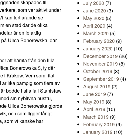
yggnaden skapades till
July 2020
(7)
tverkare, som var aktivt under
June 2020
(3)
i kan fortfarande se
May 2020
(5)
m en stad där de olika
April 2020
(4)
delar är en felaktig
March 2020
(5)
m på Ulica Bonerowska, där
February 2020
(9)
January 2020
(10)
December 2019
(26)
r att hämta från den lilla
November 2019
(8)
Ulica Bonerowska 5, ty där
October 2019
(8)
e i Kraków. Vem som ritat
September 2019
(4)
 är lika pampig som flera av
August 2019
(2)
 bodde i alla fall Stanisław
June 2019
(7)
ed sin nyblivna hustru,
May 2019
(8)
ade Ulica Bonerowska gjorde
April 2019
(10)
vik, och som ligger långt
March 2019
(9)
ia, som vi kanske har
February 2019
(9)
January 2019
(10)