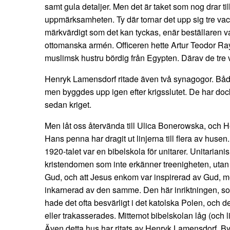
samt gula detaljer. Men det är taket som nog drar til
uppmärksamheten. Ty där tornar det upp sig tre vack
märkvärdigt som det kan tyckas, enär beställaren var
ottomanska armén. Officeren hette Artur Teodor Ray
muslimsk hustru bördig från Egypten. Därav de tre 
Henryk Lamensdorf ritade även två synagogor. Båda
men byggdes upp igen efter krigsslutet. De har do
sedan kriget.
Men låt oss återvända till Ulica Bonerowska, och 
Hans penna har dragit ut linjerna till flera av huse
1920-talet var en bibelskola för unitarer. Unitariani
kristendomen som inte erkänner treenigheten, utan 
Gud, och att Jesus enkom var inspirerad av Gud, me
inkarnerad av den samme. Den här inriktningen, so
hade det ofta besvärligt i det katolska Polen, och 
eller trakasserades. Mittemot bibelskolan låg (och 
Även detta hus har ritats av Henryk Lamensdorf. B