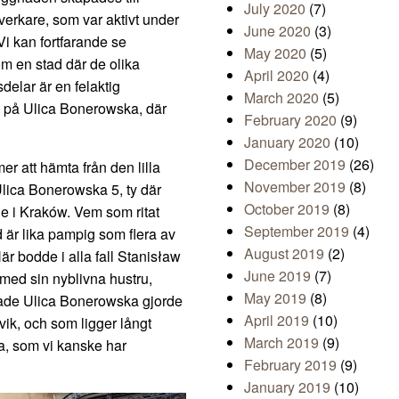
July 2020
(7)
tverkare, som var aktivt under
June 2020
(3)
i kan fortfarande se
May 2020
(5)
m en stad där de olika
April 2020
(4)
delar är en felaktig
March 2020
(5)
m på Ulica Bonerowska, där
February 2020
(9)
January 2020
(10)
December 2019
(26)
r att hämta från den lilla
November 2019
(8)
Ulica Bonerowska 5, ty där
October 2019
(8)
e i Kraków. Vem som ritat
September 2019
(4)
 är lika pampig som flera av
August 2019
(2)
 bodde i alla fall Stanisław
June 2019
(7)
ed sin nyblivna hustru,
May 2019
(8)
ade Ulica Bonerowska gjorde
April 2019
(10)
vik, och som ligger långt
March 2019
(9)
ia, som vi kanske har
February 2019
(9)
January 2019
(10)