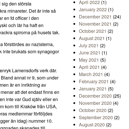
April 2022
(1)
l sig den största
January 2022
(1)
ra minareter. Det är inte så
December 2021
(24)
 en fd officer i den
November 2021
(2)
ski och lär ha haft en
October 2021
(2)
vackra spirorna på husets tak.
August 2021
(1)
 förstördes av nazisterna,
July 2021
(2)
ck inte brukats som synagogor
June 2021
(1)
May 2021
(5)
April 2021
(4)
Henryk Lamensdorfs verk där.
March 2021
(4)
n. Bland annat nr 9, som under
February 2021
(4)
smen är en inriktning av
January 2021
(5)
menar att det endast finns en
December 2020
(25)
n inte var Gud själv eller en
November 2020
(4)
m kom till Kraków från USA,
October 2020
(2)
deras medlemmar förföljdes
September 2020
(2)
ligger än idag) nummer 10.
August 2020
(2)
yggnaden skapades till