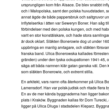
ursprungligen kom från Alsace. De blev snabbt infl
och i Małopolska, samt den polska huvudstaden, 
annat ägde de både pappersbruk och saltgruvor und
inflytelserika i ätten var Seweryn Boner. Han såg ti
förbindelser med den polska kungen, och med habs
varit en stor konstälskare, och hade stora samlin
är dock oklart. Släkten Bonerowie dog ut under 1600
uppbringa en manlig arvtagare, och släkten försvan
franska band. Ulica Bonerowska kallades förresten ä
gränden) under den tyska ockupationen 1941-45, oc
säga att båda namnen klär gatan ganska väl. Den 
som släkten Bonerowie, och extremt stilla.
En arkitekt, vars namn ofta återkommer på Ulica B
Lamensdorf. Han var polsk-judisk och ritade flera
En av de mer kända byggnaderna han ligger bakom
plats i Kraków. Byggnaden kallas för Dom Turecki, a
ligger på Ulica Długa i stadsdelen Kleparz. Byggna