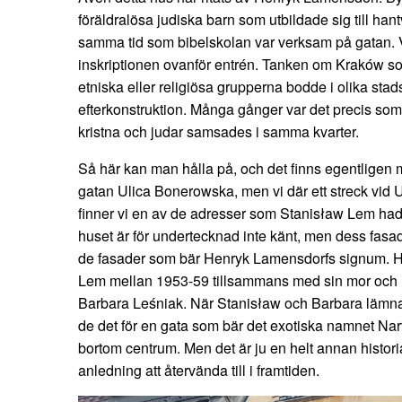
föräldralösa judiska barn som utbildade sig till han
samma tid som bibelskolan var verksam på gatan. V
inskriptionen ovanför entrén. Tanken om Kraków so
etniska eller religiösa grupperna bodde i olika stads
efterkonstruktion. Många gånger var det precis so
kristna och judar samsades i samma kvarter.
Så här kan man hålla på, och det finns egentligen me
gatan Ulica Bonerowska, men vi där ett streck vid 
finner vi en av de adresser som Stanisław Lem had
huset är för undertecknad inte känt, men dess fasad
de fasader som bär Henryk Lamensdorfs signum. Här
Lem mellan 1953-59 tillsammans med sin mor och m
Barbara Leśniak. När Stanisław och Barbara lämn
de det för en gata som bär det exotiska namnet Nar
bortom centrum. Men det är ju en helt annan histor
anledning att återvända till i framtiden.