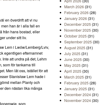
April 2026
(30)
March 2026
(31)
February 2026
(28)
January 2026
(31)
l en överdrift att vi nu
December 2025
(31)
men han är i alla fall en
November 2025
(30)
å från hans bostad, eller
October 2025
(31)
er under sitt liv.
September 2025
(30)
ław Lem i Lwów/Lemberg/Lviv,
August 2025
(31)
ick egentligen efternamnet
July 2025
(31)
m. Inte att undra på det, Lehm
June 2025
(30)
 som för tankarna till
May 2025
(31)
. Men låt oss, istället för att
April 2025
(30)
resser Stanisław Lem hade i
March 2025
(31)
 gömd mellan Planty och
February 2025
(28)
ymmer den nästan lika många
January 2025
(31)
December 2024
(31)
November 2024
(30)
 Bonerowie, som