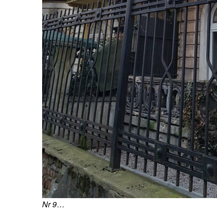
Nr 9
…