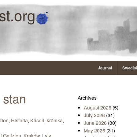
st.org
Journal
Swedish
 stan
Archives
August 2026
(5)
July 2026
(31)
zien
,
Historia
,
Kåseri
,
krönika
,
June 2026
(30)
May 2026
(31)
 i Galizien
,
Kraków
,
Lviv
,