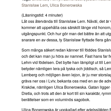
Stanisław Lem
,
Ulica Bonerowska
(Läsningstid:
4
minuter)
Låt oss återvända till Stanisław Lem. Nåväl, det är vä
kommer att uppehålla oss särskilt länge vid honom, 
utgångspunkt. Och hur gör man det bättre än att utg
snarare en av dessa, ty Stanisław flyttade flera gång
Som många säkert redan känner till föddes Stanis
och det kan man ju höra av namnet. Fast hans far f
Lehm vid födelsen. Det bytte han lämpligt ut till Le
betyder nämligen lera på tyska och jiddisch, så Lem,
Lemberg och möjligen även lejon, är ju mer storslaget
gräva ner oss i Lviv, bekanta oss med en av de ad
Kraków, nämligen Ulica Bonerowska. Gatan ligger
Dietla, och trots att den är kort till sin karaktär, r
berättelser som en voluminös sagobok.
Ulica Bonerowska är uppkallad efter adelssläkten