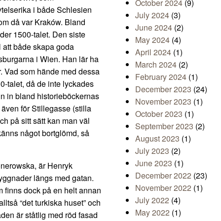
October 2024
(9)
ytelserika i både Schlesien
July 2024
(3)
som då var Kraków. Bland
June 2024
(2)
er 1500-talet. Den siste
May 2024
(4)
ll att både skapa goda
April 2024
(1)
burgarna i Wien. Han lär ha
March 2024
(2)
gar. Vad som hände med dessa
February 2024
(1)
-talet, då de inte lyckades
December 2023
(24)
n in bland historieböckernas
November 2023
(1)
ven för Stillegasse (stilla
October 2023
(1)
h på sitt sätt kan man väl
September 2023
(2)
känns något bortglömd, så
August 2023
(1)
July 2023
(2)
June 2023
(1)
onerowska, är Henryk
December 2022
(23)
 byggnader längs med gatan.
November 2022
(1)
 finns dock på en helt annan
July 2022
(4)
lltså “det turkiska huset” och
May 2022
(1)
den är ståtlig med röd fasad