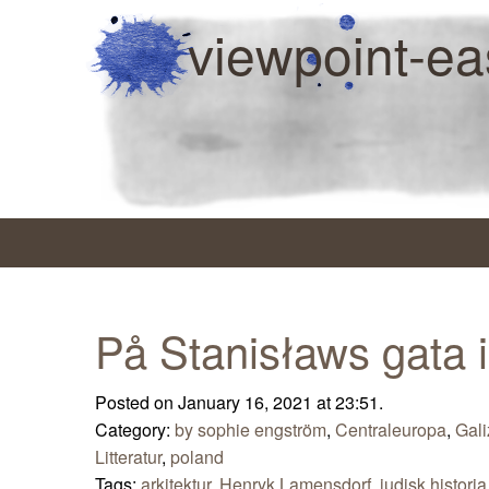
viewpoint-ea
På Stanisławs gata i
Posted on January 16, 2021 at 23:51.
Category:
by sophie engström
,
Centraleuropa
,
Gali
Litteratur
,
poland
Tags:
arkitektur
,
Henryk Lamensdorf
,
judisk historia