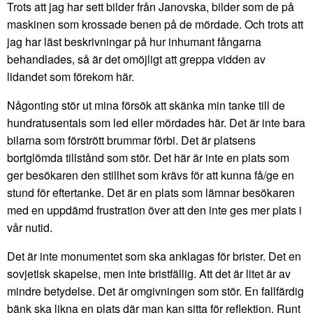
Trots att jag har sett bilder från Janovska, bilder som de på
maskinen som krossade benen på de mördade. Och trots att
jag har läst beskrivningar på hur inhumant fångarna
behandlades, så är det omöjligt att greppa vidden av
lidandet som förekom här.
Någonting stör ut mina försök att skänka min tanke till de
hundratusentals som led eller mördades här. Det är inte bara
bilarna som förstrött brummar förbi. Det är platsens
bortglömda tillstånd som stör. Det här är inte en plats som
ger besökaren den stillhet som krävs för att kunna få/ge en
stund för eftertanke. Det är en plats som lämnar besökaren
med en uppdämd frustration över att den inte ges mer plats i
vår nutid.
Det är inte monumentet som ska anklagas för brister. Det en
sovjetisk skapelse, men inte bristfällig. Att det är litet är av
mindre betydelse. Det är omgivningen som stör. En fallfärdig
bänk ska likna en plats där man kan sitta för reflektion. Runt