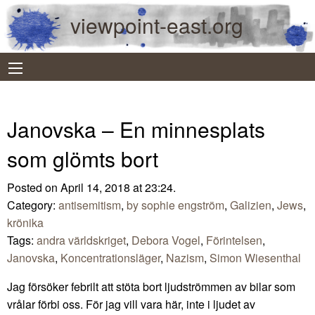
viewpoint-east.org
Janovska – En minnesplats
som glömts bort
Posted on April 14, 2018 at 23:24.
Category:
antisemitism
,
by sophie engström
,
Galizien
,
Jews
,
krönika
Tags:
andra världskriget
,
Debora Vogel
,
Förintelsen
,
Janovska
,
Koncentrationsläger
,
Nazism
,
Simon Wiesenthal
Jag försöker febrilt att stöta bort ljudströmmen av bilar som
vrålar förbi oss. För jag vill vara här, inte i ljudet av