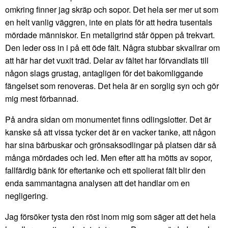
omkring finner jag skräp och sopor. Det hela ser mer ut som
en helt vanlig väggren, inte en plats för att hedra tusentals
mördade människor. En metallgrind står öppen på trekvart.
Den leder oss in i på ett öde fält. Några stubbar skvallrar om
att här har det vuxit träd. Delar av fältet har förvandlats till
någon slags grustag, antagligen för det bakomliggande
fängelset som renoveras. Det hela är en sorglig syn och gör
mig mest förbannad.
På andra sidan om monumentet finns odlingslotter. Det är
kanske så att vissa tycker det är en vacker tanke, att någon
har sina bärbuskar och grönsaksodlingar på platsen där så
många mördades och led. Men efter att ha mötts av sopor,
fallfärdig bänk för eftertanke och ett spolierat fält blir den
enda sammantagna analysen att det handlar om en
negligering.
Jag försöker tysta den röst inom mig som säger att det hela