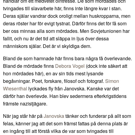
handlar om ett medvetet ointresse. De som mördades och
tvingades till slavarbete här, finns inte längre kvar i stan.
Deras själar vandrar dock oroligt mellan huskropparna, men
deras röster har för evigt tystnat. Därför finns det för få som
ber oss minnas alla som mördades. Men Sovjetunionen har
fallit, och nu är det tid att släppa in ljus över dessa
människors själar. Det är vi skyldiga dem.
Bland de som hamnade här finns bara några få överlevande.
Bland de mördade finns
Debora Vogel
(dock inte säkert att
hon mördades här), en av sin tids mest lysande
begåvningar. Poet, forskare, filosof och fotograf.
Simon
Wiesenthal
lyckades fly från Janovska. Kanske var det
därför han överlevde. Han blev sedermera efterkrigstidens
främste nazistjägare.
När jag står här på
Janovska
tänker och funderar på allt som
felas, känner jag att det som främst fattas på denna plats är
en ingång till att förstå vilka de var som tvingades till