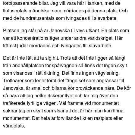
förbipasserande bilar. Jag vill vara här i tanken, med de
tiotusentals människor som mördades på denna plats. Och
med de hundratusentals som tvingades till slavarbete.
Platsen jag står på är Janovska i Lvivs utkant. En plats som
var ett koncentrationsläger under andra världskriget. Här
främst judar mördades och tvingades till slavarbete.
Det är inte lätt att ta sig hit. Trots att det inte ligger så långt
från ändhållplatsen för spårvagnen så finns det ingen skylt
som visar oss i rätt riktning. Det finns ingen vägvisning.
Trottoarer som leder förbi det fängelset som angränsar till
Janovska, är smal och bilarna kör oroväckande nära. De kör
så nära att jag hellre riskerar livet och tar mig över den
trafikerade fyrfiliga vägen. Väl framme vid monumentet
saknar jag en skylt som visar att det är här man kan finna
monumentet. Det hela är förvillande likt en rastplats eller
vändplats.