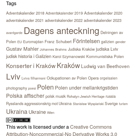
Tags
Adventskalender 2018
Adventskalender 2020
Adventskalender 2019
adventskalender 2021
adventskalender 2022
adventskalender 2023
Dagens anteckning
Delningen av
avantgarde
Förintelsen
Polen
Franz Schubert
Euromajdan
galizien
EU
gender
Gustav Mahler
judiska Lviv
Judiska Kraków
Johannes Brahms
judisk historia i Galizien
Kommunistiska Polen
Karol Szymanowski
Kraków
Konserter i Kraków
Ludwig van Beethoven
Lviv
Ockupationen av Polen
Opera
orgelsalen
Lvivs filharmoni
Polen
Polen under mellankrigstiden
photography
poesi
Polska affischer
polsk musik
russia
Rohatyn Jewish Heritage
Sverige
Rysslands aggressionskrig mot Ukraina
Stanisław Wyspiański
turism
Ukraina
Ukraine
Wien
This work is licensed under a
Creative Commons
Attribution-Noncommercial-No Derivative Works 3.0