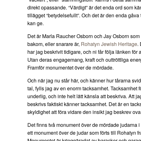
direkt opassande. “Värdigt” är det enda ord som k
tillägget “betydelsefullt”. Och det är den enda gåva
kan ge.
Det är Marla Raucher Osborn och Jay Osborn som bj
bakom, eller snarare är,
Rohatyn Jewish Heritage
.
har jag beskrivit tidigare, och ni får följa länken för a
Utan deras engagemang, kraft och outtröttliga energi
Framför monumentet över de mördade.
Och när jag nu står här, och känner hur tårarna svi
tal, fylls jag av en enorm tacksamhet. Tacksamhet för
underlig, och inte helt lätt känsla att beskriva. Att 
beskrivs faktiskt känner tacksamhet. Det är en ta
skyldighet att föra vidare den insikt jag beskrev ova
Det finns två monument över de mördade judarna i R
ett monument över de judar som förts till Rohatyn f
Monumentet är kringgäradat av baracker och garag