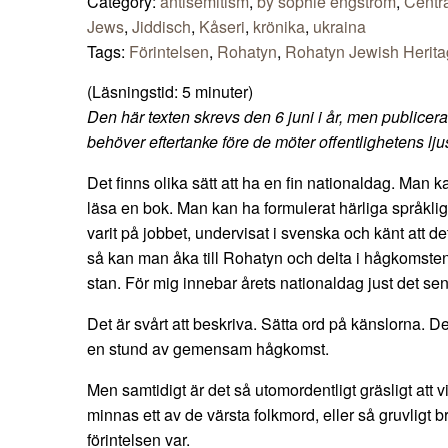
Category:
antisemitism
,
by sophie engström
,
Centr
Jews
,
Jiddisch
,
Kåseri
,
krönika
,
ukraina
Tags:
Förintelsen
,
Rohatyn
,
Rohatyn Jewish Herit
(Läsningstid:
5
minuter)
Den här texten skrevs den 6 juni i år, men publiceras
behöver eftertanke före de möter offentlighetens lju
Det finns olika sätt att ha en fin nationaldag. Man 
läsa en bok. Man kan ha formulerat härliga språkl
varit på jobbet, undervisat i svenska och känt att d
så kan man åka till Rohatyn och delta i hågkomsten 
stan. För mig innebar årets nationaldag just det se
Det är svårt att beskriva. Sätta ord på känslorna. Det
en stund av gemensam hågkomst.
Men samtidigt är det så utomordentligt gräsligt att v
minnas ett av de värsta folkmord, eller så gruvligt 
förintelsen var.