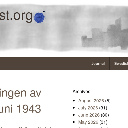
st.org
Journal
Swedish
ringen av
Archives
August 2026
(5)
uni 1943
July 2026
(31)
June 2026
(30)
May 2026
(31)