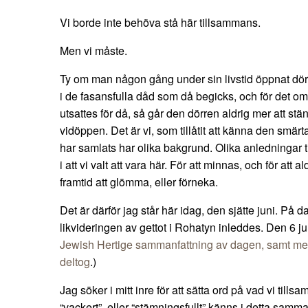
Vi borde inte behöva stå här tillsammans.
Men vi måste.
Ty om man någon gång under sin livstid öppnat dörren 
i de fasansfulla dåd som då begicks, och för det om
utsattes för då, så går den dörren aldrig mer att stä
vidöppen. Det är vi, som tillåtit att känna den smärt
har samlats har olika bakgrund. Olika anledningar ti
i att vi valt att vara här. För att minnas, och för att a
framtid att glömma, eller förneka.
Det är därför jag står här idag, den sjätte juni. På d
likvideringen av gettot i Rohatyn inleddes. Den 6 ju
Jewish Hertige sammanfattning av dagen, samt med
deltog
.)
Jag söker i mitt inre för att sätta ord på vad vi til
“vackert”, eller “stämningsfullt” känns i detta samma