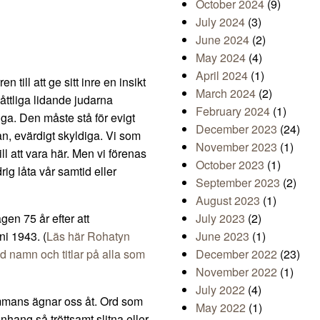
October 2024
(9)
July 2024
(3)
June 2024
(2)
May 2024
(4)
April 2024
(1)
till att ge sitt inre en insikt
March 2024
(2)
åttliga lidande judarna
February 2024
(1)
nga. Den måste stå för evigt
December 2023
(24)
an, evärdigt skyldiga. Vi som
November 2023
(1)
ll att vara här. Men vi förenas
October 2023
(1)
ldrig låta vår samtid eller
September 2023
(2)
August 2023
(1)
agen 75 år efter att
July 2023
(2)
ni 1943. (
Läs här Rohatyn
June 2023
(1)
 namn och titlar på alla som
December 2022
(23)
November 2022
(1)
July 2022
(4)
lsammans ägnar oss åt. Ord som
May 2022
(1)
nhang så tröttsamt slitna eller