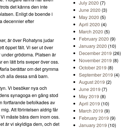
July 2020
(7)
trots det känns den inte
June 2020
(3)
 platsen. Enligt de boende i
May 2020
(5)
a decennier efter
April 2020
(4)
March 2020
(5)
February 2020
(9)
r, är över Rohatyns judar
January 2020
(10)
öppet fält. Vi ser ut över
December 2019
(26)
 under grödorna. Platsen är
November 2019
(8)
där en lätt bris sveper över oss.
October 2019
(8)
r Marla berättar om det grymma
September 2019
(4)
ch alla dessa små barn.
August 2019
(2)
tyn. Vi besöker nya och
June 2019
(7)
tadens synagoga en gång stod
May 2019
(8)
en fortfarande befolkades av
April 2019
(10)
ig. Att förintelsen aldrig får
March 2019
(9)
a. Vi måste bära dem inom oss.
February 2019
(9)
et är vi skyldiga dem, och det
January 2019
(10)