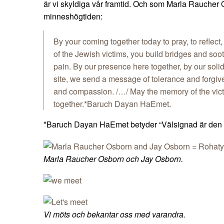
är vi skyldiga vår framtid. Och som Marla Raucher 
minneshögtiden:
By your coming together today to pray, to reflec
of the Jewish victims, you build bridges and soo
pain. By our presence here together, by our solidar
site, we send a message of tolerance and forgi
and compassion. /…/ May the memory of the vict
together.*Baruch Dayan HaEmet
.
*Baruch Dayan HaEmet betyder “Välsignad är den 
Marla Raucher Osborn och Jay Osborn.
Vi möts och bekantar oss med varandra.