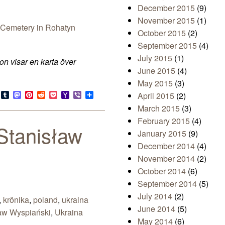
December 2015
(9)
November 2015
(1)
October 2015
(2)
September 2015
(4)
July 2015
(1)
n visar en karta över
June 2015
(4)
May 2015
(3)
s
look.com
Bluesky
Tumblr
Mastodon
Pinterest
Reddit
Pocket
Yahoo
Viber
Share
April 2015
(2)
Mail
March 2015
(3)
February 2015
(4)
 Stanisław
January 2015
(9)
December 2014
(4)
November 2014
(2)
October 2014
(6)
September 2014
(5)
July 2014
(2)
,
krönika
,
poland
,
ukraina
June 2014
(5)
aw Wyspiański
,
Ukraina
May 2014
(6)