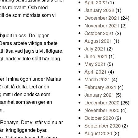
April 2022
(1)
änns relevant. Och med
January 2022
(1)
 till de som mördats som vi
December 2021
(24)
November 2021
(2)
October 2021
(2)
udit in oss. De ligger
August 2021
(1)
 Deras arbete viktiga arbete
July 2021
(2)
tt läsa vad jag skrivit tidigare.
June 2021
(1)
, hade vi inte stått här idag.
May 2021
(5)
April 2021
(4)
der i mina ögon under Marlas
March 2021
(4)
 att få delta. Det är en
February 2021
(4)
jag mitt i den ondska som
January 2021
(5)
cksamhet som även ger en
December 2020
(25)
n.
November 2020
(4)
October 2020
(2)
ohatyn. Det vi står vid nu är
September 2020
(2)
rån kringliggande byar.
August 2020
(2)
e. Tidigare fanns här även