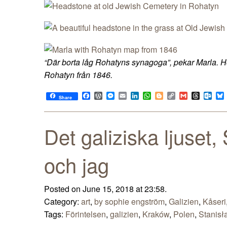
“Där borta låg Rohatyns synagoga”, pekar Marla. Ho
Rohatyn från 1846.
Facebook
WordPress
Messenger
Email
LinkedIn
WhatsApp
Blogger
Copy
Gmail
Thread
Out
Share
Link
Det galiziska ljuset,
och jag
Posted on June 15, 2018 at 23:58.
Category:
art
,
by sophie engström
,
Galizien
,
Kåseri
Tags:
Förintelsen
,
galizien
,
Kraków
,
Polen
,
Stanisł