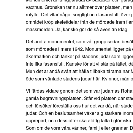
växthus. Grönskan tar nu alltmer över platsen, men 
rofylld. Det vilar något sorgligt och fasansfullt över
området kröp skelettdelar från de mördade fram fler
massmorden. Ja, kanske gör de så även än idag.
Det andra monumentet, som vår grupp sedan besöke
som mördades i mars 1942. Monumentet ligger på ett 
åkermarken och tänker på stadens judar som ligger
inte lika fasansfull. Kanske för att vi står på fältet, 
Men det är ändå svårt att hålla tillbaka tårarna nä
öde som väntade stadens judar här. Kvinnor, män o
Vi färdas vidare genom det som var judarnas Roha
gamla begravningsplatsen. Står vid platsen där s
och försöker föreställa oss hur det var då, när stad
judar. Och en beslutsamhet växer sig starkare inom m
upprepad, och dess offer ska aldrig falla i glömsk
Som om de vore våra vänner, familj eller grannar. D