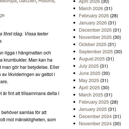
aleuropa
,
Galizien
,
Historia
,
April 2026
(30)
March 2026
(31)
age
February 2026
(28)
January 2026
(31)
December 2025
(31)
 först idag. Vissa texter
November 2025
(30)
s.
October 2025
(31)
September 2025
(30)
kan ligga i hängmattan och
August 2025
(31)
iga krumbukter. Man kan ha
July 2025
(31)
et man gör har betydelse. Eller
June 2025
(30)
av likvideringen av gettot i
May 2025
(31)
nare.
April 2025
(30)
 är fint att tillsammans delta i
March 2025
(31)
February 2025
(28)
January 2025
(31)
i behöver samlas för att
December 2024
(31)
brott mot mänskligheten, som
November 2024
(30)