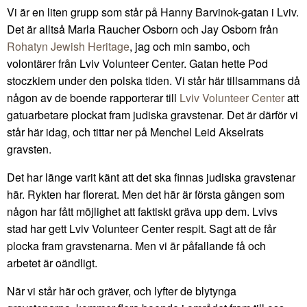
Vi är en liten grupp som står på Hanny Barvinok-gatan i Lviv.
Det är alltså Marla Raucher Osborn och Jay Osborn från
Rohatyn Jewish Heritage
, jag och min sambo, och
volontärer från Lviv Volunteer Center. Gatan hette Pod
stoczkiem under den polska tiden. Vi står här tillsammans då
någon av de boende rapporterar till
Lviv Volunteer Center
att
gatuarbetare plockat fram judiska gravstenar. Det är därför vi
står här idag, och tittar ner på Menchel Leid Akselrats
gravsten.
Det har länge varit känt att det ska finnas judiska gravstenar
här. Rykten har florerat. Men det här är första gången som
någon har fått möjlighet att faktiskt gräva upp dem. Lvivs
stad har gett Lviv Volunteer Center respit. Sagt att de får
plocka fram gravstenarna. Men vi är påfallande få och
arbetet är oändligt.
När vi står här och gräver, och lyfter de blytynga