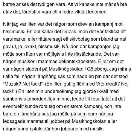
bättre anses det tydligen vara. Att vi kanske inte mår så bra
utav det, förefaller vara ett mindre viktigt fenomen.
När jag var liten var det någon som drev en kampanj mot
hissmusik. En del kallar det
muzak
, men det var faktiskt ett
varumärke, eller rättare sagt ett skivbolag som bland annat
gav ut, ja, exakt, hissmusik. Nå, den där kampanjen jag
mötte som liten var möjligtvis inte rikstäckande. Det var
någon musiker i mammas bekantskapskrets. Eller om det
var någon student på Musikhögskolan i Göteborg. Jag minns
i alla fall någon långhårig sak som hade en pin där det stod
“Muzak? Nej tack!”. (En liten gullig flört med “Atomkraft? Nej
tack!”.) En liten miniundersökning jag gjorde ikväll med
sambons utomordentliga minne, ledde till resultatet att det
eventuellt kunde röra sig om en större kampanj, och inte
bara en långhårig sak jag mötte på som barn när jag
ledsagade mamma till jobbet på Musikhögskolan eller
någon annan plats där hon jobbade med musik.