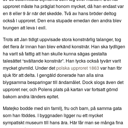
upproret måste ha präglat honom mycket, då han endast var
en 8 eller 9 år när det skedde. Två av hans bröder deltog
också i upproret. Den ena stupade emedan den andra blev
tvungen att leva i exil.
Trots att Jan tidigt uppvisade stora konstnärlig talanger, tog
det flera år innan han blev erkänd konstnär. Han ska tydligen
ha varit så fattig att han skulle kunna sägas gestalta
talesättet “svältande konstnär”. Han tycks också tyvärr varit
mycket givmild. Under det
polska upproret 1863
var han för
sjuk för att delta. I gengäld donerade han alla sina
blygsamma besparingar till ändamålet. Dock slogs även det
upproret ner, och Polens plats på kartan var fortsatt gömd
bakom andra länders epitet.
Matejko bodde med sin familj, fru och barn, på samma gata
som han föddes. I byggnaden ligger nu ett mycket
sympatiskt museum till hans ära. Här får man se många fina