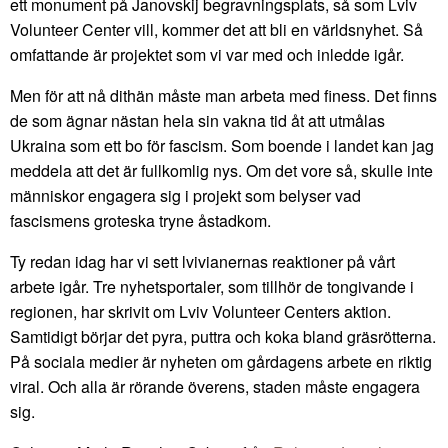
ett monument på Janovskij begravningsplats, så som Lviv
Volunteer Center vill, kommer det att bli en världsnyhet. Så
omfattande är projektet som vi var med och inledde igår.
Men för att nå dithän måste man arbeta med finess. Det finns
de som ägnar nästan hela sin vakna tid åt att utmålas
Ukraina som ett bo för fascism. Som boende i landet kan jag
meddela att det är fullkomlig nys. Om det vore så, skulle inte
människor engagera sig i projekt som belyser vad
fascismens groteska tryne åstadkom.
Ty redan idag har vi sett lvivianernas reaktioner på vårt
arbete igår. Tre nyhetsportaler, som tillhör de tongivande i
regionen, har skrivit om Lviv Volunteer Centers aktion.
Samtidigt börjar det pyra, puttra och koka bland gräsrötterna.
På sociala medier är nyheten om gårdagens arbete en riktig
viral. Och alla är rörande överens, staden måste engagera
sig.