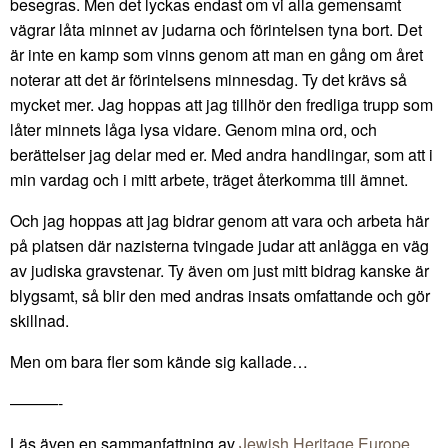
besegras. Men det lyckas endast om vi alla gemensamt
vägrar låta minnet av judarna och förintelsen tyna bort. Det
är inte en kamp som vinns genom att man en gång om året
noterar att det är förintelsens minnesdag. Ty det krävs så
mycket mer. Jag hoppas att jag tillhör den fredliga trupp som
låter minnets låga lysa vidare. Genom mina ord, och
berättelser jag delar med er. Med andra handlingar, som att i
min vardag och i mitt arbete, träget återkomma till ämnet.
Och jag hoppas att jag bidrar genom att vara och arbeta här
på platsen där nazisterna tvingade judar att anlägga en väg
av judiska gravstenar. Ty även om just mitt bidrag kanske är
blygsamt, så blir den med andras insats omfattande och gör
skillnad.
Men om bara fler som kände sig kallade…
———-
Läs även en sammanfattning av
Jewish Heritage Europe
.