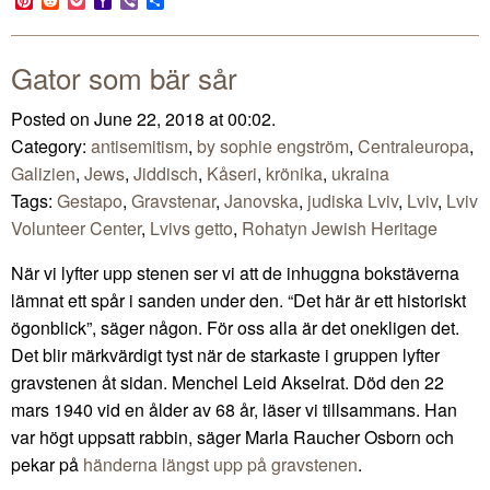
Pinterest
Reddit
Pocket
Yahoo
Viber
Share
Mail
Gator som bär sår
Posted on June 22, 2018 at 00:02.
Category:
antisemitism
,
by sophie engström
,
Centraleuropa
,
Galizien
,
Jews
,
Jiddisch
,
Kåseri
,
krönika
,
ukraina
Tags:
Gestapo
,
Gravstenar
,
Janovska
,
judiska Lviv
,
Lviv
,
Lviv
Volunteer Center
,
Lvivs getto
,
Rohatyn Jewish Heritage
När vi lyfter upp stenen ser vi att de inhuggna bokstäverna
lämnat ett spår i sanden under den. “Det här är ett historiskt
ögonblick”, säger någon. För oss alla är det onekligen det.
Det blir märkvärdigt tyst när de starkaste i gruppen lyfter
gravstenen åt sidan. Menchel Leid Akselrat. Död den 22
mars 1940 vid en ålder av 68 år, läser vi tillsammans. Han
var högt uppsatt rabbin, säger Marla Raucher Osborn och
pekar på
händerna längst upp på gravstenen
.