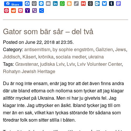
Facebook
WordPress
Messenger
Email
LinkedIn
WhatsApp
Blogger
Copy
Gmail
Threads
Outlook.com
Bluesky
Tumblr
Mast
Share
Link
Pinterest
Reddit
Pocket
Yahoo
Viber
Share
Mail
Gator som bär sår – del två
Posted on June 22, 2018 at 23:35.
Category:
antisemitism
,
by sophie engström
,
Galizien
,
Jews
,
Jiddisch
,
Kåseri
,
krönika
,
sociala medier
,
ukraina
Tags:
Gravstenar
,
judiska Lviv
,
Lviv
,
Lviv Volunteer Center
,
Rohatyn Jewish Heritage
Du är nog inte ensam, enär jag tror att det även finns andra
där ute bland ettorna och nollorna som tycker att jag klagar
alltför mycket på Ukraina. Men ni har ju givetvis fel. Jag
klagar inte. Jag uttrycker en åsikt. Ibland tycker jag till om
mer än en sak, vilket kan tyckas störande för sådana som
föredrar folk som sitter stilla i båten.