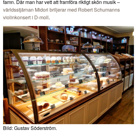
famn. Där man har vett att framföra riktigt skön musik –
världsstjärnan Midori briljerar med Robert Schumanns
violinkonsert i D-moll
.
Bild: Gustav Söderström.