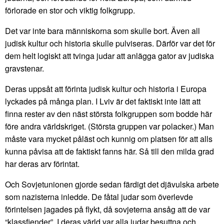
förlorade en stor och viktig folkgrupp.
Det var inte bara människorna som skulle bort. Även all
judisk kultur och historia skulle pulviseras. Därför var det för
dem helt logiskt att tvinga judar att anlägga gator av judiska
gravstenar.
Deras uppsåt att förinta judisk kultur och historia i Europa
lyckades på många plan. I Lviv är det faktiskt inte lätt att
finna rester av den näst största folkgruppen som bodde här
före andra världskriget. (Största gruppen var polacker.) Man
måste vara mycket påläst och kunnig om platsen för att alls
kunna påvisa att de faktiskt fanns här. Så till den milda grad
har deras arv förintat.
Och Sovjetunionen gjorde sedan färdigt det djävulska arbete
som nazisterna inledde. De fåtal judar som överlevde
förintelsen jagades på flykt, då sovjeterna ansåg att de var
“klassfiender”. I deras värld var alla judar besuttna och