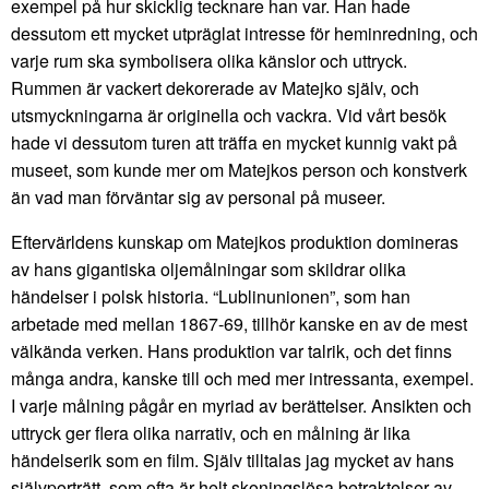
exempel på hur skicklig tecknare han var. Han hade
dessutom ett mycket utpräglat intresse för heminredning, och
varje rum ska symbolisera olika känslor och uttryck.
Rummen är vackert dekorerade av Matejko själv, och
utsmyckningarna är originella och vackra. Vid vårt besök
hade vi dessutom turen att träffa en mycket kunnig vakt på
museet, som kunde mer om Matejkos person och konstverk
än vad man förväntar sig av personal på museer.
Eftervärldens kunskap om Matejkos produktion domineras
av hans gigantiska oljemålningar som skildrar olika
händelser i polsk historia. “Lublinunionen”, som han
arbetade med mellan 1867-69, tillhör kanske en av de mest
välkända verken. Hans produktion var talrik, och det finns
många andra, kanske till och med mer intressanta, exempel.
I varje målning pågår en myriad av berättelser. Ansikten och
uttryck ger flera olika narrativ, och en målning är lika
händelserik som en film. Själv tilltalas jag mycket av hans
självporträtt, som ofta är helt skoningslösa betraktelser av