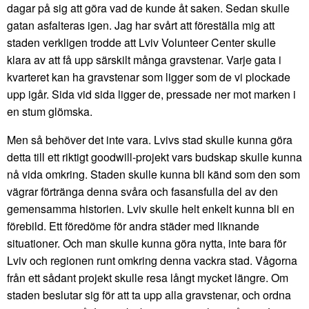
dagar på sig att göra vad de kunde åt saken. Sedan skulle
gatan asfalteras igen. Jag har svårt att föreställa mig att
staden verkligen trodde att Lviv Volunteer Center skulle
klara av att få upp särskilt många gravstenar. Varje gata i
kvarteret kan ha gravstenar som ligger som de vi plockade
upp igår. Sida vid sida ligger de, pressade ner mot marken i
en stum glömska.
Men så behöver det inte vara. Lvivs stad skulle kunna göra
detta till ett riktigt goodwill-projekt vars budskap skulle kunna
nå vida omkring. Staden skulle kunna bli känd som den som
vägrar förtränga denna svåra och fasansfulla del av den
gemensamma historien. Lviv skulle helt enkelt kunna bli en
förebild. Ett föredöme för andra städer med liknande
situationer. Och man skulle kunna göra nytta, inte bara för
Lviv och regionen runt omkring denna vackra stad. Vågorna
från ett sådant projekt skulle resa långt mycket längre. Om
staden beslutar sig för att ta upp alla gravstenar, och ordna