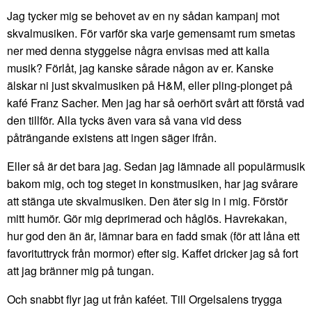
Jag tycker mig se behovet av en ny sådan kampanj mot
skvalmusiken. För varför ska varje gemensamt rum smetas
ner med denna styggelse några envisas med att kalla
musik? Förlåt, jag kanske sårade någon av er. Kanske
älskar ni just skvalmusiken på H&M, eller pling-plonget på
kafé Franz Sacher. Men jag har så oerhört svårt att förstå vad
den tillför. Alla tycks även vara så vana vid dess
påträngande existens att ingen säger ifrån.
Eller så är det bara jag. Sedan jag lämnade all populärmusik
bakom mig, och tog steget in konstmusiken, har jag svårare
att stänga ute skvalmusiken. Den äter sig in i mig. Förstör
mitt humör. Gör mig deprimerad och håglös. Havrekakan,
hur god den än är, lämnar bara en fadd smak (för att låna ett
favorituttryck från mormor) efter sig. Kaffet dricker jag så fort
att jag bränner mig på tungan.
Och snabbt flyr jag ut från kaféet. Till Orgelsalens trygga