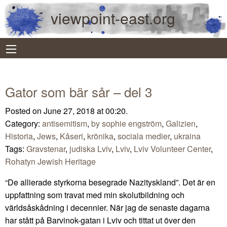
viewpoint-east.org
Gator som bär sår – del 3
Posted on June 27, 2018 at 00:20.
Category:
antisemitism
,
by sophie engström
,
Galizien
,
Historia
,
Jews
,
Kåseri
,
krönika
,
sociala medier
,
ukraina
Tags:
Gravstenar
,
judiska Lviv
,
Lviv
,
Lviv Volunteer Center
,
Rohatyn Jewish Heritage
“De allierade styrkorna besegrade Nazityskland”. Det är en
uppfattning som travat med min skolutbildning och
världsåskådning i decennier. När jag de senaste dagarna
har stått på Barvinok-gatan i Lviv och tittat ut över den