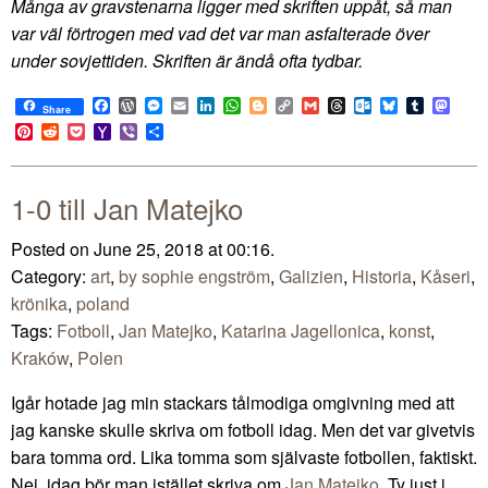
Många av gravstenarna ligger med skriften uppåt, så man
var väl förtrogen med vad det var man asfalterade över
under sovjettiden. Skriften är ändå ofta tydbar.
Facebook
WordPress
Messenger
Email
LinkedIn
WhatsApp
Blogger
Copy
Gmail
Threads
Outlook.com
Bluesky
Tumblr
Mast
Share
Link
Pinterest
Reddit
Pocket
Yahoo
Viber
Share
Mail
1-0 till Jan Matejko
Posted on June 25, 2018 at 00:16.
Category:
art
,
by sophie engström
,
Galizien
,
Historia
,
Kåseri
,
krönika
,
poland
Tags:
Fotboll
,
Jan Matejko
,
Katarina Jagellonica
,
konst
,
Kraków
,
Polen
Igår hotade jag min stackars tålmodiga omgivning med att
jag kanske skulle skriva om fotboll idag. Men det var givetvis
bara tomma ord. Lika tomma som självaste fotbollen, faktiskt.
Nej, idag bör man istället skriva om
Jan Matejko
. Ty just i