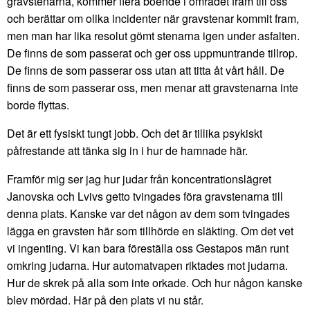
gravstenarna, kommer flera boende i området fram till oss
och berättar om olika incidenter när gravstenar kommit fram,
men man har lika resolut gömt stenarna igen under asfalten.
De finns de som passerat och ger oss uppmuntrande tillrop.
De finns de som passerar oss utan att titta åt vårt håll. De
finns de som passerar oss, men menar att gravstenarna inte
borde flyttas.
Det är ett fysiskt tungt jobb. Och det är tillika psykiskt
påfrestande att tänka sig in i hur de hamnade här.
Framför mig ser jag hur judar från koncentrationslägret
Janovska och Lvivs getto tvingades föra gravstenarna till
denna plats. Kanske var det någon av dem som tvingades
lägga en gravsten här som tillhörde en släkting. Om det vet
vi ingenting. Vi kan bara föreställa oss Gestapos män runt
omkring judarna. Hur automatvapen riktades mot judarna.
Hur de skrek på alla som inte orkade. Och hur någon kanske
blev mördad. Här på den plats vi nu står.