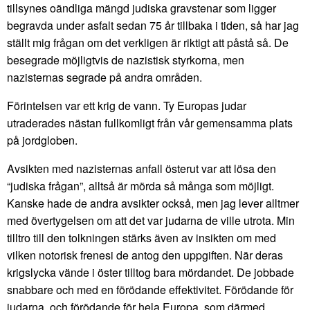
tillsynes oändliga mängd judiska gravstenar som ligger
begravda under asfalt sedan 75 år tillbaka i tiden, så har jag
ställt mig frågan om det verkligen är riktigt att påstå så. De
besegrade möjligtvis de nazistisk styrkorna, men
nazisternas segrade på andra områden.
Förintelsen var ett krig de vann. Ty Europas judar
utraderades nästan fullkomligt från vår gemensamma plats
på jordgloben.
Avsikten med nazisternas anfall österut var att lösa den
“judiska frågan”, alltså är mörda så många som möjligt.
Kanske hade de andra avsikter också, men jag lever alltmer
med övertygelsen om att det var judarna de ville utrota. Min
tilltro till den tolkningen stärks även av insikten om med
vilken notorisk frenesi de antog den uppgiften. När deras
krigslycka vände i öster tilltog bara mördandet. De jobbade
snabbare och med en förödande effektivitet. Förödande för
judarna, och förödande för hela Europa, som därmed