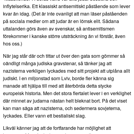
inflytelserika. Ett klassiskt antisemitiskt påstående som lever
kvar än idag. (Det är inte ovanligt att man läser påståenden
på sociala medier om att judar är en lömsk elit. Sådana
uttalanden görs även av svenskar, så antisemitismen
förekommer i kanske större utsträckning än vi förstår, även
hos oss.)
När jag står där och tittar ut över den gata som gömmer så
oändligt många judiska gravstenar, så tänker jag att
nazisterna verkligen lyckades med sitt projekt att utplåna allt
judiskt. I en miljonstad som Lviv, borde fler känna sig
manade att hjälpa till med att återbörda detta stycke
europeisk historia. Men det stora flertalet lever i en verklighet
där minnet av judarna nästan helt bleknat bort. På det viset
kan man säga att nazisterna, och sedermera sovjeterna,
lyckades. Eller vann ett bestialiskt slag.
Likväl känner jag att de fortfarande har möjlighet att