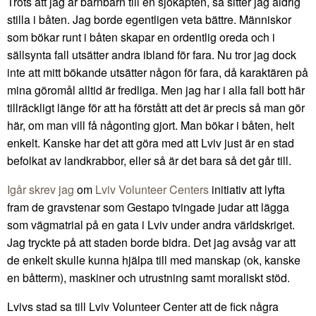
Trots att jag är barnbarn till en sjökapten, så sitter jag aldrig
stilla i båten. Jag borde egentligen veta bättre. Människor
som bökar runt i båten skapar en ordentlig oreda och i
sällsynta fall utsätter andra ibland för fara. Nu tror jag dock
inte att mitt bökande utsätter någon för fara, då karaktären på
mina göromål alltid är fredliga. Men jag har i alla fall bott här
tillräckligt länge för att ha förstått att det är precis så man gör
här, om man vill få någonting gjort. Man bökar i båten, helt
enkelt. Kanske har det att göra med att Lviv just är en stad
befolkat av landkrabbor, eller så är det bara så det går till.
Igår skrev jag
om
Lviv Volunteer Centers
initiativ att lyfta
fram de gravstenar som Gestapo tvingade judar att lägga
som vägmatrial på en gata i Lviv under andra världskriget.
Jag tryckte på att staden borde bidra. Det jag avsåg var att
de enkelt skulle kunna hjälpa till med manskap (ok, kanske
en båtterm), maskiner och utrustning samt moraliskt stöd.
Lvivs stad sa till Lviv Volunteer Center att de fick några