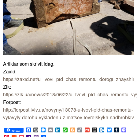
Artiklar som skrivit idag.
Zaxid:
https://zaxid.net/u_lvovi_pid_chas_remontu_dorogi_znayshli
Zik:
https://zik.ua/news/2018/06/22/u_lvovi_pid_chas_remontu
Forpost:
http://forpost.lviv.ua/novyny/13078-u-lvovi-pid-chas-remontu-
vyiavyly-dorohu-vykladenu-z-matsev-ievreiskykh-nadhrobkiv
Facebook
WordPress
Messenger
Email
LinkedIn
WhatsApp
Blogger
Copy
Gmail
Threads
Outlook.com
Bluesky
Tumblr
Mast
Share
Link