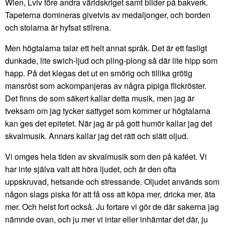
Wien, Lviv före andra världskriget samt bilder på bakverk.
Tapeterna domineras givetvis av medaljonger, och borden
och stolarna är hyfsat stilrena.
Men högtalarna talar ett helt annat språk. Det är ett fasligt
dunkade, lite swich-ljud och pling-plong så där lite hipp som
happ. På det klegas det ut en smörig och tillika grötig
mansröst som ackompanjeras av några pipiga flickröster.
Det finns de som säkert kallar detta musik, men jag är
tveksam om jag tycker sattyget som kommer ur högtalarna
kan ges det epitetet. När jag är på gott humör kallar jag det
skvalmusik. Annars kallar jag det rätt och slätt oljud.
Vi omges hela tiden av skvalmusik som den på kaféet. Vi
har inte själva valt att höra ljudet, och är den ofta
uppskruvad, hetsande och stressande. Oljudet används som
någon slags piska för att få oss att köpa mer, dricka mer, äta
mer. Och helst fort också. Ju fortare vi gör de där sakerna jag
nämnde ovan, och ju mer vi intar eller inhämtar det där, ju