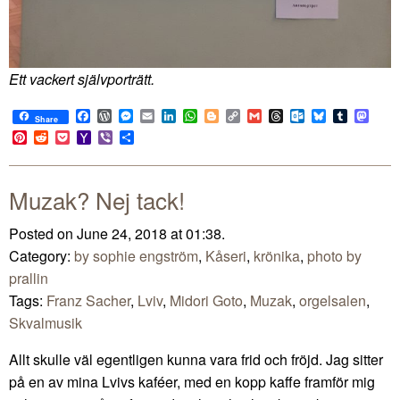
Ett vackert självporträtt.
Facebook
WordPress
Messenger
Email
LinkedIn
WhatsApp
Blogger
Copy
Gmail
Threads
Outlook.com
Bluesky
Tumblr
Mast
Share
Link
Pinterest
Reddit
Pocket
Yahoo
Viber
Share
Mail
Muzak? Nej tack!
Posted on June 24, 2018 at 01:38.
Category:
by sophie engström
,
Kåseri
,
krönika
,
photo by
prallin
Tags:
Franz Sacher
,
Lviv
,
Midori Goto
,
Muzak
,
orgelsalen
,
Skvalmusik
Allt skulle väl egentligen kunna vara frid och fröjd. Jag sitter
på en av mina Lvivs kaféer, med en kopp kaffe framför mig