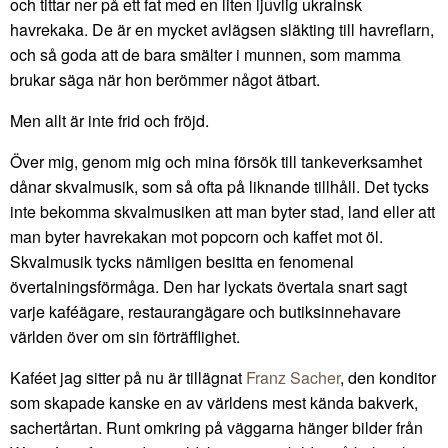
och tittar ner på ett fat med en liten ljuvlig ukrainsk
havrekaka. De är en mycket avlägsen släkting till havreflarn,
och så goda att de bara smälter i munnen, som mamma
brukar säga när hon berömmer något ätbart.
Men allt är inte frid och fröjd.
Över mig, genom mig och mina försök till tankeverksamhet
dånar skvalmusik, som så ofta på liknande tillhåll. Det tycks
inte bekomma skvalmusiken att man byter stad, land eller att
man byter havrekakan mot popcorn och kaffet mot öl.
Skvalmusik tycks nämligen besitta en fenomenal
övertalningsförmåga. Den har lyckats övertala snart sagt
varje kaféägare, restaurangägare och butiksinnehavare
världen över om sin förträfflighet.
Kaféet jag sitter på nu är tillägnat
Franz Sacher
, den konditor
som skapade kanske en av världens mest kända bakverk,
sachertårtan. Runt omkring på väggarna hänger bilder från