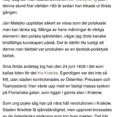
denna stund firar världen 180 år sedan han kikade ut första
gången.
Jan Matejko uppfattas säkert av vissa som det polskaste
man kan tänka sig. Många av hans målningar är viktiga
element i den polska självbilden, vågar jag (trots kanske
bristfälliga kunskaper) påstå. Det är därför lite lustigt att
denne man faktiskt var produkten av en tjeckisk-polsktysk
kärlek.
Sina första andetag tog han den 24 juni 1838 i det som
kallas tiden för det
fria Kraków
. Egentligen var det inte så
fritt, utan staden kontrollerades av Österrike, Preussen och
Tsarryssland. Han växte upp med en fasligt massa syskon
på Floriańska gatan, som ligger i gamla stan i Kraków.
Som ung pojke såg han på nära håll revolutionen i Kraków.
Staden försökte få självständighet, men upproret krossades
av de österrikiska styrkorna som tog över makten. Det här