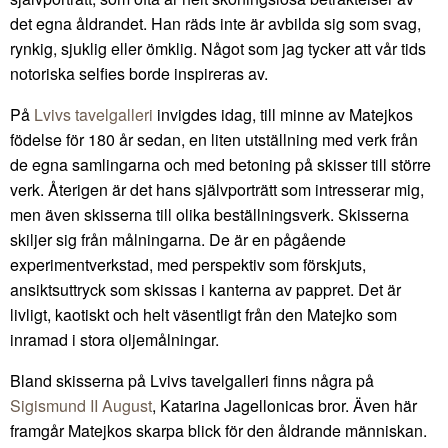
det egna åldrandet. Han räds inte är avbilda sig som svag,
rynkig, sjuklig eller ömklig. Något som jag tycker att vår tids
notoriska selfies borde inspireras av.
På
Lvivs tavelgalleri
invigdes idag, till minne av Matejkos
födelse för 180 år sedan, en liten utställning med verk från
de egna samlingarna och med betoning på skisser till större
verk. Återigen är det hans självporträtt som intresserar mig,
men även skisserna till olika beställningsverk. Skisserna
skiljer sig från målningarna. De är en pågående
experimentverkstad, med perspektiv som förskjuts,
ansiktsuttryck som skissas i kanterna av pappret. Det är
livligt, kaotiskt och helt väsentligt från den Matejko som
inramad i stora oljemålningar.
Bland skisserna på Lvivs tavelgalleri finns några på
Sigismund II August
, Katarina Jagellonicas bror. Även här
framgår Matejkos skarpa blick för den åldrande människan.