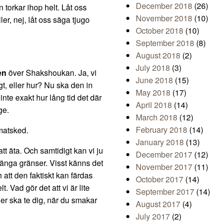
December 2018
(26)
an torkar ihop helt. Låt oss
November 2018
(10)
ler, nej, låt oss säga tjugo
October 2018
(10)
September 2018
(8)
August 2018
(2)
July 2018
(3)
en
över Shakshoukan. Ja, vi
June 2018
(15)
gt, eller hur? Nu ska den in
May 2018
(17)
inte exakt hur lång tid det där
April 2018
(14)
ge.
March 2018
(12)
February 2018
(14)
matsked.
January 2018
(13)
tt äta. Och samtidigt kan vi ju
December 2017
(12)
ränga gränser. Visst känns det
November 2017
(11)
att den faktiskt kan färdas
October 2017
(14)
. Vad gör det att vi är lite
September 2017
(14)
r ska te dig, när du smakar
August 2017
(4)
July 2017
(2)