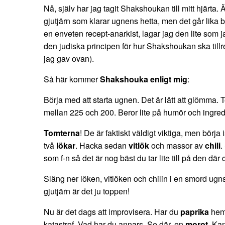
Nå, själv har jag tagit Shakshoukan till mitt hjärta.
gjutjärn som klarar ugnens hetta, men det går lika 
en enveten recept-anarkist, lagar jag den lite som jag 
den judiska principen för hur Shakshoukan ska tillr
jag gav ovan).
Så här kommer
Shakshouka enligt mig
:
Börja med att starta ugnen. Det är lätt att glömma
mellan 225 och 200. Beror lite på humör och ingred
Tomterna
! De är faktiskt väldigt viktiga, men börja 
två
lökar
. Hacka sedan
vitlök
och massor av
chili
.
som f-n så det är nog bäst du tar lite till på den där c
Släng ner löken, vitlöken och chilin i en smord ugns
gjutjärn är det ju toppen!
Nu är det dags att improvisera. Har du
paprika
hemm
katastrof. Vad har du annars. Se där, en
morot
. Ka