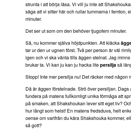
strunta i att börja läsa. Vi vill ju inte att Shakshouk
säga att vi sitter här och rullar tummarna i femton, el
minuter.
Det ser ut som om den behöver tjugofem minuter.
Så, nu kommer själva höjdpunkten. Att kläcka
ägg
tar ur den ur ugnen först. Två per person är väl rimli
igen och vi ska vänta tills äggen stelnat. Jag minns 
brukar ta. Vi kan ju kan ju hacka lite
persilja
så län
Stopp! Inte mer persilja nu! Det räcker med någon 
Då är äggen förstelnade. Strö över persiljan. Dags a
fundera på matens fullkomligt unika förmåga att sp
på smaken, att Shakshoukan lever sitt eget liv? Och 
hur långt som helst! En matens fredsduva, helt enkelt
oense om varifrån du kära Shakshouka kommer, elle
så gott?