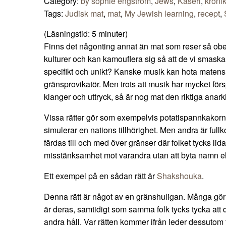
Category:
by sophie engström
,
Jews
,
Kåseri
,
kröni
Tags:
Judisk mat
,
mat
,
My Jewish learning
,
recept
,
(Läsningstid:
5
minuter)
Finns det någonting annat än mat som reser så ob
kulturer och kan kamouflera sig så att de vi smaskare
specifikt och unikt? Kanske musik kan hota maten
gränsprovikatör. Men trots att musik har mycket förs
klanger och uttryck, så är nog mat den riktiga anark
Vissa rätter gör som exempelvis potatispannkakor
simulerar en nations tillhörighet. Men andra är ful
färdas till och med över gränser där folket tycks l
misstänksamhet mot varandra utan att byta namn elle
Ett exempel på en sådan rätt är
Shakshouka
.
Denna rätt är något av en gränshuligan. Många gör
är deras, samtidigt som samma folk tycks tycka att d
andra håll. Var rätten kommer ifrån leder dessutom t