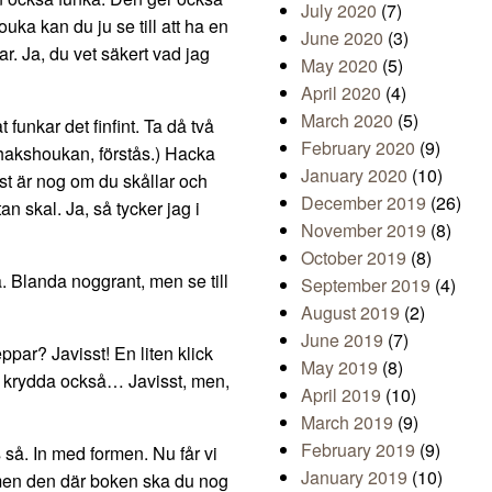
July 2020
(7)
ka kan du ju se till att ha en
June 2020
(3)
. Ja, du vet säkert vad jag
May 2020
(5)
April 2020
(4)
March 2020
(5)
funkar det finfint. Ta då två
February 2020
(9)
Shakshoukan, förstås.) Hacka
January 2020
(10)
st är nog om du skållar och
December 2019
(26)
n skal. Ja, så tycker jag i
November 2019
(8)
October 2019
(8)
 Blanda noggrant, men se till
September 2019
(4)
August 2019
(2)
June 2019
(7)
ppar? Javisst! En liten klick
May 2019
(8)
n krydda också… Javisst, men,
April 2019
(10)
March 2019
(9)
February 2019
(9)
 så. In med formen. Nu får vi
January 2019
(10)
in, men den där boken ska du nog