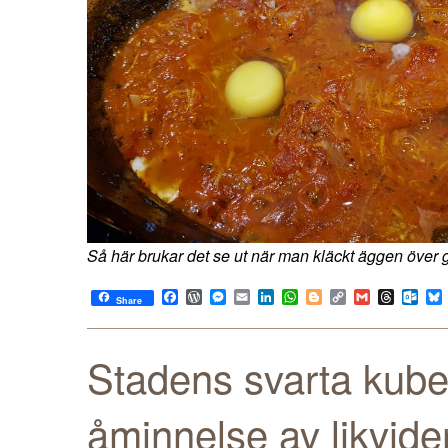
Så här brukar det se ut när man kläckt äggen över g
Facebook
WordPress
Messenger
Email
LinkedIn
WhatsApp
Blogger
Copy
Gmail
Thread
Out
Share
Link
Stadens svarta kuber
åminnelse av likvide