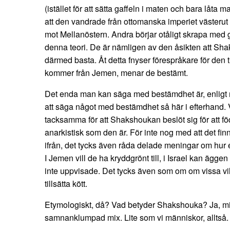
(istället för att sätta gaffeln i maten och bara låta
att den vandrade från ottomanska imperiet västerut
mot Mellanöstern. Andra börjar otåligt skrapa med ga
denna teori. De är nämligen av den åsikten att Sh
därmed basta. Åt detta fnyser förespråkare för den 
kommer från Jemen, menar de bestämt.
Det enda man kan säga med bestämdhet är, enligt m
att säga något med bestämdhet så här i efterhand. Vi
tacksamma för att Shakshoukan beslöt sig för att f
anarkistisk som den är. För inte nog med att det fi
ifrån, det tycks även råda delade meningar om hur
I Jemen vill de ha kryddgrönt till, i Israel kan ägg
inte uppvisade. Det tycks även som om om vissa vill
tillsätta kött.
Etymologiskt, då? Vad betyder Shakshouka? Ja, mix,
samnanklumpad mix. Lite som vi människor, alltså.