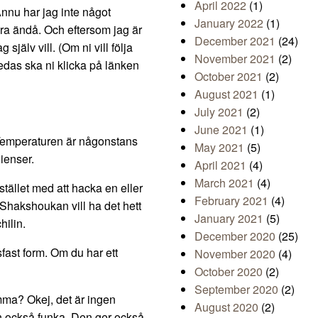
April 2022
(1)
 Ännu har jag inte något
January 2022
(1)
bra ändå. Och eftersom jag är
December 2021
(24)
själv vill. (Om ni vill följa
November 2021
(2)
edas ska ni klicka på länken
October 2021
(2)
August 2021
(1)
July 2021
(2)
June 2021
(1)
. Temperaturen är någonstans
May 2021
(5)
ienser.
April 2021
(4)
March 2021
(4)
istället med att hacka en eller
February 2021
(4)
 Shakshoukan vill ha det hett
January 2021
(5)
hilin.
December 2020
(25)
fast form. Om du har ett
November 2020
(4)
October 2020
(2)
September 2020
(2)
a? Okej, det är ingen
August 2020
(2)
n också funka. Den ger också