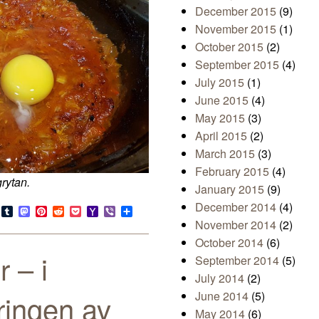
December 2015
(9)
November 2015
(1)
October 2015
(2)
September 2015
(4)
July 2015
(1)
June 2015
(4)
May 2015
(3)
April 2015
(2)
March 2015
(3)
February 2015
(4)
rytan.
January 2015
(9)
December 2014
(4)
s
look.com
Bluesky
Tumblr
Mastodon
Pinterest
Reddit
Pocket
Yahoo
Viber
Share
Mail
November 2014
(2)
October 2014
(6)
 – i
September 2014
(5)
July 2014
(2)
ringen av
June 2014
(5)
May 2014
(6)