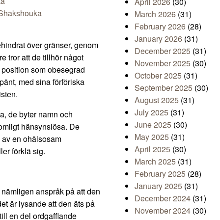
ka
April 2026
(30)
Shakshouka
March 2026
(31)
February 2026
(28)
January 2026
(31)
ehindrat över gränser, genom
December 2025
(31)
 tror att de tillhör något
November 2025
(30)
s position som obesegrad
October 2025
(31)
pänt, med sina förföriska
September 2025
(30)
isten.
August 2025
(31)
July 2025
(31)
na, de byter namn och
June 2025
(30)
lkomligt hänsynslösa. De
May 2025
(31)
ida av en ohälsosam
April 2025
(30)
r förklä sig.
March 2025
(31)
February 2025
(28)
January 2025
(31)
 nämligen anspråk på att den
December 2024
(31)
et är lysande att den äts på
November 2024
(30)
ill en del ordgafflande