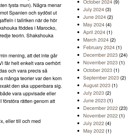
October 2024
(9)
 maten tysta mun). Några menar
July 2024
(3)
 mot Spanien och sydöst ut
June 2024
(2)
ffeln i tallriken när de hör
May 2024
(4)
akshouka föddes i Marocko,
April 2024
(1)
tredje teorin. Shakshouka
March 2024
(2)
February 2024
(1)
December 2023
(24)
in mening, att det inte går
November 2023
(1)
 får helt enkelt vara oerhört
October 2023
(1)
ödas och vara precis så
September 2023
(2)
nns många teorier var den kom
August 2023
(1)
 exakt den ska uppenbara sig.
July 2023
(2)
en både vara uppvisade eller
June 2023
(1)
 förstöra rätten genom att
December 2022
(23)
November 2022
(1)
 eller till och med
July 2022
(4)
May 2022
(1)