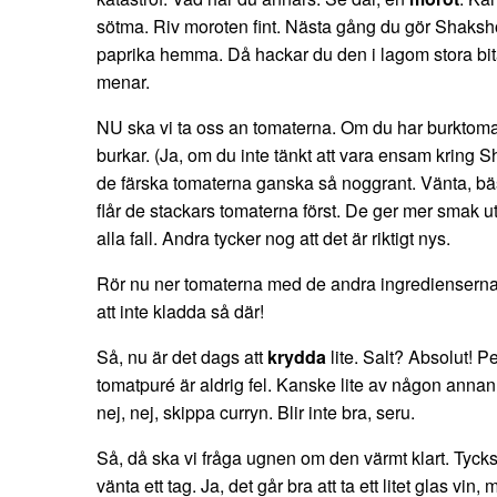
sötma. Riv moroten fint. Nästa gång du gör Shakshou
paprika hemma. Då hackar du den i lagom stora bitar
menar.
NU ska vi ta oss an tomaterna. Om du har burktomat 
burkar. (Ja, om du inte tänkt att vara ensam kring 
de färska tomaterna ganska så noggrant. Vänta, bä
flår de stackars tomaterna först. De ger mer smak uta
alla fall. Andra tycker nog att det är riktigt nys.
Rör nu ner tomaterna med de andra ingredienserna.
att inte kladda så där!
Så, nu är det dags att
krydda
lite. Salt? Absolut! Pe
tomatpuré är aldrig fel. Kanske lite av någon anna
nej, nej, skippa curryn. Blir inte bra, seru.
Så, då ska vi fråga ugnen om den värmt klart. Tycks
vänta ett tag. Ja, det går bra att ta ett litet glas v