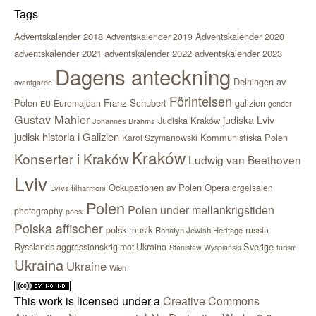
Tags
Adventskalender 2018
Adventskalender 2020
Adventskalender 2019
adventskalender 2021
adventskalender 2022
adventskalender 2023
Dagens anteckning
Delningen av
avantgarde
Förintelsen
Polen
Franz Schubert
Euromajdan
galizien
EU
gender
Gustav Mahler
judiska Lviv
Judiska Kraków
Johannes Brahms
judisk historia i Galizien
Kommunistiska Polen
Karol Szymanowski
Kraków
Konserter i Kraków
Ludwig van Beethoven
Lviv
Ockupationen av Polen
Opera
orgelsalen
Lvivs filharmoni
Polen
Polen under mellankrigstiden
photography
poesi
Polska affischer
polsk musik
russia
Rohatyn Jewish Heritage
Sverige
Rysslands aggressionskrig mot Ukraina
Stanisław Wyspiański
turism
Ukraina
Ukraine
Wien
This work is licensed under a
Creative Commons