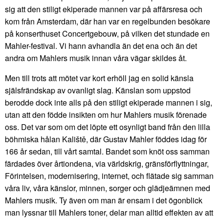
sig att den stiligt ekiperade mannen var på affärsresa och
kom från Amsterdam, där han var en regelbunden besökare
på konserthuset Concertgebouw, på vilken det stundade en
Mahler-festival. Vi hann avhandla än det ena och än det
andra om Mahlers musik innan våra vägar skildes åt.
Men till trots att mötet var kort erhöll jag en solid känsla
själsfrändskap av ovanligt slag. Känslan som uppstod
berodde dock inte alls på den stiligt ekiperade mannen i sig,
utan att den födde insikten om hur Mahlers musik förenade
oss. Det var som om det löpte ett osynligt band från den lilla
böhmiska hålan Kaliště, där Gustav Mahler föddes idag för
166 år sedan, till vårt samtal. Bandet som knöt oss samman
färdades över årtiondena, via världskrig, gränsförflyttningar,
Förintelsen, modernisering, internet, och flätade sig samman
våra liv, våra känslor, minnen, sorger och glädjeämnen med
Mahlers musik. Ty även om man är ensam i det ögonblick
man lyssnar till Mahlers toner, delar man alltid effekten av att