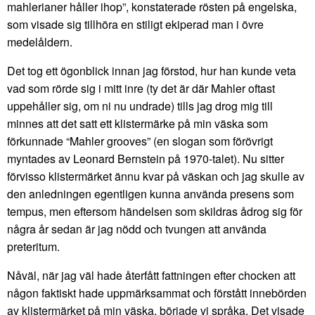
mahlerianer håller ihop”, konstaterade rösten på engelska,
som visade sig tillhöra en stiligt ekiperad man i övre
medelåldern.
Det tog ett ögonblick innan jag förstod, hur han kunde veta
vad som rörde sig i mitt inre (ty det är där Mahler oftast
uppehåller sig, om ni nu undrade) tills jag drog mig till
minnes att det satt ett klistermärke på min väska som
förkunnade “Mahler grooves” (en slogan som förövrigt
myntades av Leonard Bernstein på 1970-talet). Nu sitter
förvisso klistermärket ännu kvar på väskan och jag skulle av
den anledningen egentligen kunna använda presens som
tempus, men eftersom händelsen som skildras ådrog sig för
några år sedan är jag nödd och tvungen att använda
preteritum.
Nåväl, när jag väl hade återfått fattningen efter chocken att
någon faktiskt hade uppmärksammat och förstått innebörden
av klistermärket på min väska, började vi språka. Det visade