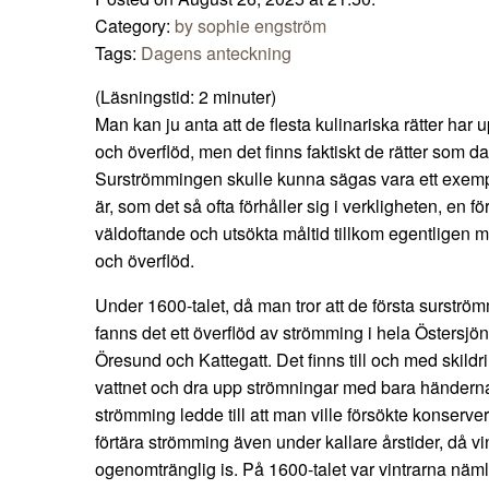
Category:
by sophie engström
Tags:
Dagens anteckning
(Läsningstid:
2
minuter)
Man kan ju anta att de flesta kulinariska rätter har u
och överflöd, men det finns faktiskt de rätter som d
Surströmmingen skulle kunna sägas vara ett exempe
är, som det så ofta förhåller sig i verkligheten, en 
väldoftande och utsökta måltid tillkom egentligen
och överflöd.
Under 1600-talet, då man tror att de första surströ
fanns det ett överflöd av strömming i hela Östersj
Öresund och Kattegatt. Det finns till och med skild
vattnet och dra upp strömningar med bara händerna
strömming ledde till att man ville försökte konserve
förtära strömming även under kallare årstider, då v
ogenomtränglig is. På 1600-talet var vintrarna näml