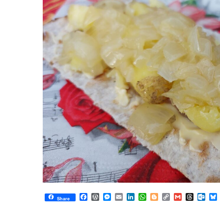
Facebook
WordPress
Messenger
Email
LinkedIn
WhatsApp
Blogger
Copy
Gmail
Thread
Out
Share
Link