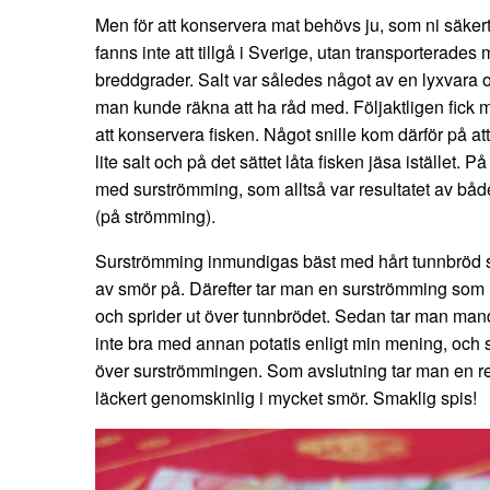
Men för att konservera mat behövs ju, som ni säkert
fanns inte att tillgå i Sverige, utan transporterades
breddgrader. Salt var således något av en lyxvara
man kunde räkna att ha råd med. Följaktligen fick 
att konservera fisken. Något snille kom därför på a
lite salt och på det sättet låta fisken jäsa istället.
med surströmming, som alltså var resultatet av båd
(på strömming).
Surströmming inmundigas bäst med hårt tunnbröd so
av smör på. Därefter tar man en surströmming som
och sprider ut över tunnbrödet. Sedan tar man mand
inte bra med annan potatis enligt min mening, och 
över surströmmingen. Som avslutning tar man en re
läckert genomskinlig i mycket smör. Smaklig spis!