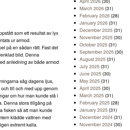
April 2026
(30)
March 2026
(31)
February 2026
(28)
January 2026
(31)
December 2025
(31)
ppstått som ett resultat av lyx
November 2025
(30)
antats ur armod.
October 2025
(31)
l på en sådan rätt. Fast det
September 2025
(30)
förenklad bild. Denna
August 2025
(31)
 med anledning av både armod
July 2025
(31)
June 2025
(30)
May 2025
(31)
mmingarna såg dagens ljus,
April 2025
(30)
ön och till och med upp genom
March 2025
(31)
ringar om hur man kunde stå i
February 2025
(28)
. Denna stora tillgång på
January 2025
(31)
ra fisken så att man kunde
December 2024
(31)
intern klädde vattnen med
November 2024
(30)
igen extremt kalla.