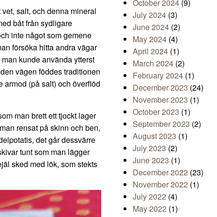
October 2024
(9)
 vet, salt, och denna mineral
July 2024
(3)
 med båt från sydligare
June 2024
(2)
 och inte något som gemene
May 2024
(4)
man försöka hitta andra vägar
April 2024
(1)
tt man kunde använda ytterst
March 2024
(2)
 På den vägen föddes traditionen
February 2024
(1)
e armod (på salt) och överflöd
December 2023
(24)
November 2023
(1)
October 2023
(1)
m man brett ett tjockt lager
September 2023
(2)
 man rensat på skinn och ben,
August 2023
(1)
elpotatis, det går dessvärre
July 2023
(2)
skivar tunt som man lägger
June 2023
(1)
jäl sked med lök, som stekts
December 2022
(23)
November 2022
(1)
July 2022
(4)
May 2022
(1)