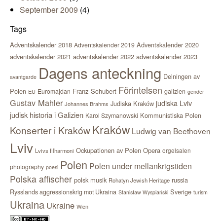
September 2009
(4)
Tags
Adventskalender 2018
Adventskalender 2020
Adventskalender 2019
adventskalender 2021
adventskalender 2022
adventskalender 2023
Dagens anteckning
Delningen av
avantgarde
Förintelsen
Polen
Franz Schubert
Euromajdan
galizien
EU
gender
Gustav Mahler
judiska Lviv
Judiska Kraków
Johannes Brahms
judisk historia i Galizien
Kommunistiska Polen
Karol Szymanowski
Kraków
Konserter i Kraków
Ludwig van Beethoven
Lviv
Ockupationen av Polen
Opera
orgelsalen
Lvivs filharmoni
Polen
Polen under mellankrigstiden
photography
poesi
Polska affischer
polsk musik
russia
Rohatyn Jewish Heritage
Sverige
Rysslands aggressionskrig mot Ukraina
Stanisław Wyspiański
turism
Ukraina
Ukraine
Wien