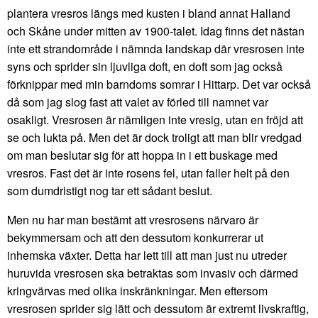
plantera vresros längs med kusten i bland annat Halland
och Skåne under mitten av 1900-talet. Idag finns det nästan
inte ett strandområde i nämnda landskap där vresrosen inte
syns och sprider sin ljuvliga doft, en doft som jag också
förknippar med min barndoms somrar i Hittarp. Det var också
då som jag slog fast att valet av förled till namnet var
osakligt. Vresrosen är nämligen inte vresig, utan en fröjd att
se och lukta på. Men det är dock troligt att man blir vredgad
om man beslutar sig för att hoppa in i ett buskage med
vresros. Fast det är inte rosens fel, utan faller helt på den
som dumdristigt nog tar ett sådant beslut.
Men nu har man bestämt att vresrosens närvaro är
bekymmersam och att den dessutom konkurrerar ut
inhemska växter. Detta har lett till att man just nu utreder
huruvida vresrosen ska betraktas som invasiv och därmed
kringvärvas med olika inskränkningar. Men eftersom
vresrosen sprider sig lätt och dessutom är extremt livskraftig,