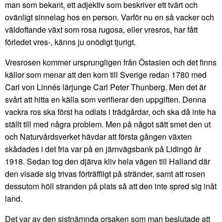
man som bekant, ett adjektiv som beskriver ett tvärt och
ovänligt sinnelag hos en person. Varför nu en så vacker och
väldoftande växt som rosa rugosa, eller vresros, har fått
förledet vres-, känns ju onödigt tjurigt.
Vresrosen kommer ursprungligen från Östasien och det finns
källor som menar att den kom till Sverige redan 1780 med
Carl von Linnés lärjunge Carl Peter Thunberg. Men det är
svårt att hitta en källa som verifierar den uppgiften. Denna
vackra ros ska först ha odlats i trädgårdar, och ska då inte ha
ställt till med några problem. Men på något sätt smet den ut
och Naturvårdsverket hävdar att första gången växten
skådades i det fria var på en järnvägsbank på Lidingö år
1918. Sedan tog den djärva kliv hela vägen till Halland där
den visade sig trivas förträffligt på stränder, samt att rosen
dessutom höll stranden på plats så att den inte spred sig inåt
land.
Det var av den sistnämnda orsaken som man beslutade att