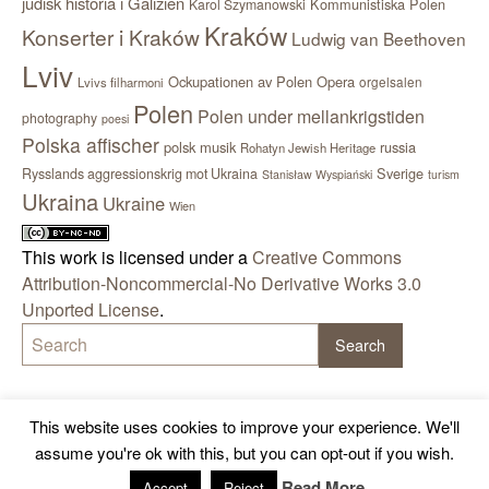
judisk historia i Galizien
Kommunistiska Polen
Karol Szymanowski
Kraków
Konserter i Kraków
Ludwig van Beethoven
Lviv
Ockupationen av Polen
Opera
orgelsalen
Lvivs filharmoni
Polen
Polen under mellankrigstiden
photography
poesi
Polska affischer
polsk musik
russia
Rohatyn Jewish Heritage
Sverige
Rysslands aggressionskrig mot Ukraina
Stanisław Wyspiański
turism
Ukraina
Ukraine
Wien
This work is licensed under a
Creative Commons
Attribution-Noncommercial-No Derivative Works 3.0
Unported License
.
This website uses cookies to improve your experience. We'll
assume you're ok with this, but you can opt-out if you wish.
Read More
Accept
Reject