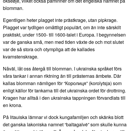
okseøje, vilket också påminner om det engelska namnet på
blomman.
Egentligen heter plagget inte prästkrage, utan pipkrage.
Plagget var tydligen omåttligt populärt, om än inte särskilt
praktiskt, under 1500- till 1600-talet i Europa. I begynnelsen
var de ganska små, men med tiden växte de och mot slutet
var de så stora och otympliga att de kallades
kvarnstenskrage.
Nåväl, låt oss återgå till blomman. I ukrainska språket förs
våra tankar i annan riktning än till prästernas ämbete. Där
kallas blomman nämligen för “Королиця” (korolytsja) som
enligt källor för tankarna till det ukrainska ordet för drottning.
Kragen har alltså i den ukrainska tappningen förvandlats till
en krona.
På litauiska lämnar vi dock kungafamiljen och skänks blott
det ganska lakoniska namnet “baltagalvė” som skulle kunna