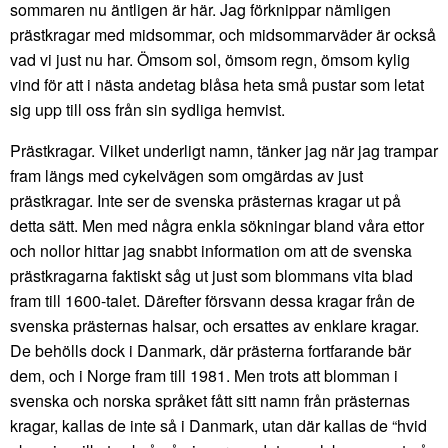
sommaren nu äntligen är här. Jag förknippar nämligen
prästkragar med midsommar, och midsommarväder är också
vad vi just nu har. Ömsom sol, ömsom regn, ömsom kylig
vind för att i nästa andetag blåsa heta små pustar som letat
sig upp till oss från sin sydliga hemvist.
Prästkragar. Vilket underligt namn, tänker jag när jag trampar
fram längs med cykelvägen som omgärdas av just
prästkragar. Inte ser de svenska prästernas kragar ut på
detta sätt. Men med några enkla sökningar bland våra ettor
och nollor hittar jag snabbt information om att de svenska
prästkragarna faktiskt såg ut just som blommans vita blad
fram till 1600-talet. Därefter försvann dessa kragar från de
svenska prästernas halsar, och ersattes av enklare kragar.
De behölls dock i Danmark, där prästerna fortfarande bär
dem, och i Norge fram till 1981. Men trots att blomman i
svenska och norska språket fått sitt namn från prästernas
kragar, kallas de inte så i Danmark, utan där kallas de “hvid