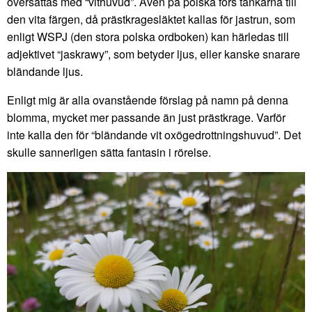
översättas med “vithuvud”. Även på polska förs tankarna till
den vita färgen, då prästkragesläktet kallas för jastrun, som
enligt WSPJ (den stora polska ordboken) kan härledas till
adjektivet “jaskrawy”, som betyder ljus, eller kanske snarare
bländande ljus.
Enligt mig är alla ovanstående förslag på namn på denna
blomma, mycket mer passande än just prästkrage. Varför
inte kalla den för “bländande vit oxögedrottningshuvud”. Det
skulle sannerligen sätta fantasin i rörelse.