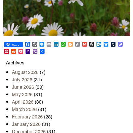
Facebook
WordPress
Messenger
Email
LinkedIn
WhatsApp
Blogger
Copy
Gmail
Threads
Outlook.com
Bluesky
Tumblr
Mast
Share
Link
Pinterest
Reddit
Pocket
Yahoo
Viber
Share
Mail
Archives
August 2026
(7)
July 2026
(31)
June 2026
(30)
May 2026
(31)
April 2026
(30)
March 2026
(31)
February 2026
(28)
January 2026
(31)
December 2025
(31)