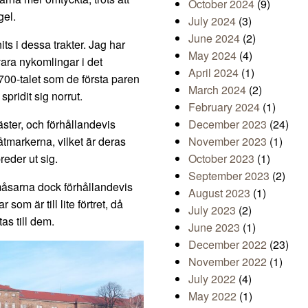
October 2024
(9)
gel.
July 2024
(3)
June 2024
(2)
ts i dessa trakter. Jag har
May 2024
(4)
vara nykomlingar i det
April 2024
(1)
700-talet som de första paren
March 2024
(2)
pridit sig norrut.
February 2024
(1)
ster, och förhållandevis
December 2023
(24)
tmarkerna, vilket är deras
November 2023
(1)
reder ut sig.
October 2023
(1)
September 2023
(2)
åsarna dock förhållandevis
August 2023
(1)
om är till lite förtret, då
July 2023
(2)
as till dem.
June 2023
(1)
December 2022
(23)
November 2022
(1)
July 2022
(4)
May 2022
(1)