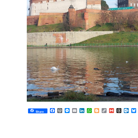
Facebook
WordPress
Messenger
Email
LinkedIn
WhatsApp
Blogger
Copy
Gmail
Thread
Out
Share
Link