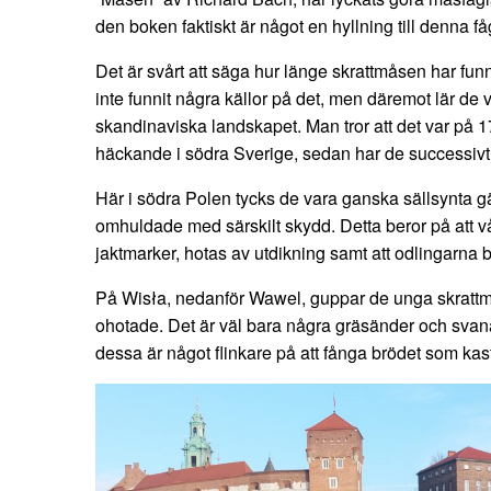
den boken faktiskt är något en hyllning till denna få
Det är svårt att säga hur länge skrattmåsen har funni
inte funnit några källor på det, men däremot lär de 
skandinaviska landskapet. Man tror att det var på 1
häckande i södra Sverige, sedan har de successivt s
Här i södra Polen tycks de vara ganska sällsynta gä
omhuldade med särskilt skydd. Detta beror på att vå
jaktmarker, hotas av utdikning samt att odlingarna b
På Wisła, nedanför Wawel, guppar de unga skrattm
ohotade. Det är väl bara några gräsänder och svanar s
dessa är något flinkare på att fånga brödet som kast