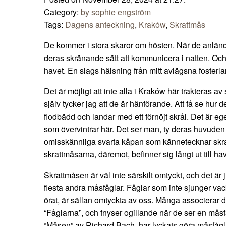
Category:
by sophie engström
Tags:
Dagens anteckning
,
Kraków
,
Skrattmås
De kommer i stora skaror om hösten. När de anlände
deras skränande sätt att kommunicera i natten. Och 
havet. En slags hälsning från mitt avlägsna fosterla
Det är möjligt att inte alla i Kraków här trakteras 
själv tycker jag att de är hänförande. Att få se hur 
flodbädd och landar med ett förnöjt skrål. Det är e
som övervintrar här. Det ser man, ty deras huvuden
omisskännliga svarta kåpan som kännetecknar skr
skrattmåsarna, däremot, befinner sig långt ut till ha
Skrattmåsen är väl inte särskilt omtyckt, och det är
flesta andra måsfåglar. Fåglar som inte sjunger vac
örat, är sällan omtyckta av oss. Många associerar 
“Fåglarna”, och fnyser ogillande när de ser en mås
“Måsen” av Richard Bach, har lyckats göra måsfågla