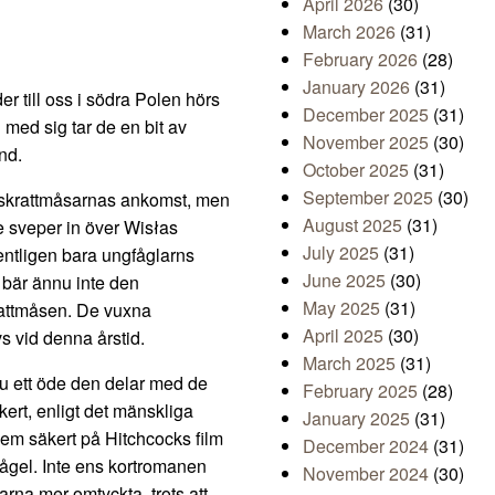
April 2026
(30)
March 2026
(31)
February 2026
(28)
January 2026
(31)
r till oss i södra Polen hörs
December 2025
(31)
med sig tar de en bit av
November 2025
(30)
nd.
October 2025
(31)
September 2025
(30)
av skrattmåsarnas ankomst, men
August 2025
(31)
de sveper in över Wisłas
July 2025
(31)
gentligen bara ungfåglarns
June 2025
(30)
 bär ännu inte den
May 2025
(31)
attmåsen. De vuxna
April 2025
(30)
vs vid denna årstid.
March 2025
(31)
 ju ett öde den delar med de
February 2025
(28)
kert, enligt det mänskliga
January 2025
(31)
dem säkert på Hitchcocks film
December 2024
(31)
fågel. Inte ens kortromanen
November 2024
(30)
rna mer omtyckta, trots att