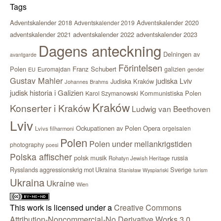
Tags
Adventskalender 2018
Adventskalender 2020
Adventskalender 2019
adventskalender 2021
adventskalender 2022
adventskalender 2023
Dagens anteckning
Delningen av
avantgarde
Förintelsen
Polen
Franz Schubert
Euromajdan
galizien
EU
gender
Gustav Mahler
judiska Lviv
Judiska Kraków
Johannes Brahms
judisk historia i Galizien
Kommunistiska Polen
Karol Szymanowski
Kraków
Konserter i Kraków
Ludwig van Beethoven
Lviv
Ockupationen av Polen
Opera
orgelsalen
Lvivs filharmoni
Polen
Polen under mellankrigstiden
photography
poesi
Polska affischer
polsk musik
russia
Rohatyn Jewish Heritage
Sverige
Rysslands aggressionskrig mot Ukraina
Stanisław Wyspiański
turism
Ukraina
Ukraine
Wien
This work is licensed under a
Creative Commons
Attribution-Noncommercial-No Derivative Works 3.0