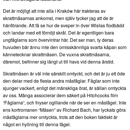
Det är möjligt att inte alla i Kraków här trakteras av
skrattmåsarnas ankomst, men själv tycker jag att de är
hänförande. Att få se hur de sveper in över Wisłas flodbädd
och landar med ett förnöjt skrål. Det är egentligen bara
ungfåglarns som övervintrar här. Det ser man, ty deras
huvuden bär ännu inte den omisskännliga svarta kåpan som
kännetecknar skrattmåsen. De vuxna skrattmåsarna,
däremot, befinner sig långt ut till havs vid denna årstid.
Skrattmåsen är väl inte särskilt omtyckt, och det är ju ett öde
den delar med de flesta andra måsfåglar. Fåglar som inte
sjunger vackert, enligt det mänskliga örat, är sällan omtyckta
av oss. Många associerar dem säkert på Hitchcocks film
“Fåglarna”, och fnyser ogillande när de ser en måsfågel. Inte
ens kortromanen “Måsen” av Richard Bach, har lyckats göra
måsfåglarna mer omtyckta, trots att den boken faktiskt är
något en hyllning till denna fågel.