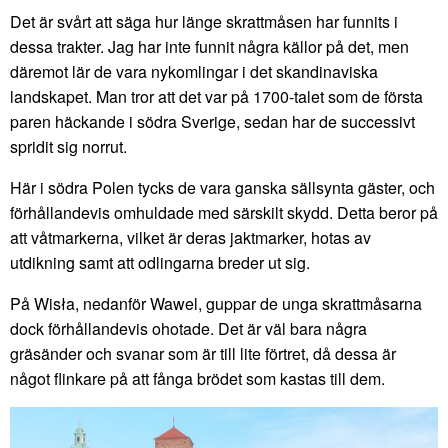
Det är svårt att säga hur länge skrattmåsen har funnits i
dessa trakter. Jag har inte funnit några källor på det, men
däremot lär de vara nykomlingar i det skandinaviska
landskapet. Man tror att det var på 1700-talet som de första
paren häckande i södra Sverige, sedan har de successivt
spridit sig norrut.
Här i södra Polen tycks de vara ganska sällsynta gäster, och
förhållandevis omhuldade med särskilt skydd. Detta beror på
att våtmarkerna, vilket är deras jaktmarker, hotas av
utdikning samt att odlingarna breder ut sig.
På Wisła, nedanför Wawel, guppar de unga skrattmåsarna
dock förhållandevis ohotade. Det är väl bara några
gräsänder och svanar som är till lite förtret, då dessa är
något flinkare på att fånga brödet som kastas till dem.