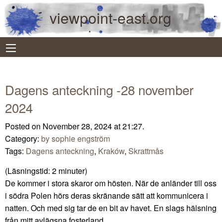
viewpoint-east.org
Dagens anteckning -28 november
2024
Posted on November 28, 2024 at 21:27.
Category:
by sophie engström
Tags:
Dagens anteckning
,
Kraków
,
Skrattmås
(Läsningstid:
2
minuter)
De kommer i stora skaror om hösten. När de anländer till oss
i södra Polen hörs deras skränande sätt att kommunicera i
natten. Och med sig tar de en bit av havet. En slags hälsning
från mitt avlägsna fosterland.