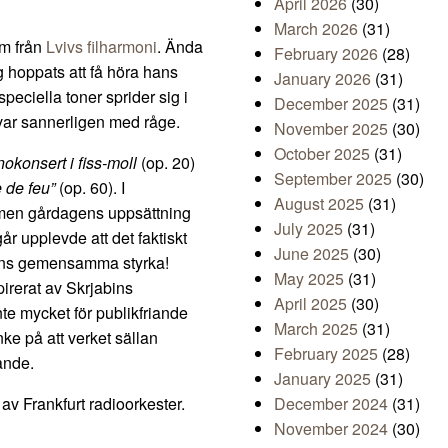
April 2026
(30)
March 2026
(31)
em från
Lvivs filharmoni
. Ända
February 2026
(28)
 hoppats att få höra hans
January 2026
(31)
speciella toner sprider sig i
December 2025
(31)
var sannerligen med råge.
November 2025
(30)
October 2025
(31)
okonsert i fiss-moll
(op. 20)
September 2025
(30)
 de feu”
(op. 60). I
August 2025
(31)
, men gårdagens uppsättning
July 2025
(31)
r upplevde att det faktiskt
June 2025
(30)
terns gemensamma styrka!
May 2025
(31)
irerat av Skrjabins
April 2025
(30)
nte mycket för publikfriande
March 2025
(31)
nke på att verket sällan
February 2025
(28)
ande.
January 2025
(31)
av Frankfurt radioorkester.
December 2024
(31)
November 2024
(30)