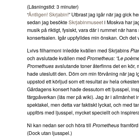
(Läsningstid:
3
minuter)
“
Äntligen! Skrjabin!
” Utbrast jag igår när jag gick h
sedan jag besökte
Skrjabinmuseet
i Moskva har jag
musik på riktigt, fysiskt, vara där i rummet när hans 
konsertsalen. Igår uppfylldes min önskan. Och det 
Lvivs filharmoni inledde kvällen med Skrjabins
Pian
och avslutade kvällen med
Prometheus: ”Le poème
Promethues
avslutande toner återfinns det en kör
hade uteslutit den. Döm om min förvåning när jag igå
uppstod ett körljud som ett resultat av hela orkes
Gårdagens konsert hade dessutom ett ljusspel, insp
färgpåverkan (läs mer på wiki). Jag är i allmänhet i
spektakel, men detta var faktiskt lyckat, och med ta
uppförs med ljusspel, mycket speciellt och inspirer
Ni kan nedan ser och höra till
Prometheus
framförd 
(Dock utan ljusspel.)