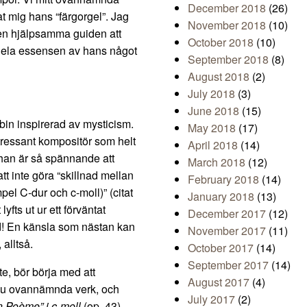
December 2018
(26)
t mig hans “färgorgel”. Jag
November 2018
(10)
den hjälpsamma guiden att
October 2018
(10)
 hela essensen av hans något
September 2018
(8)
August 2018
(2)
July 2018
(3)
June 2018
(15)
bin inspirerad av mysticism.
May 2018
(17)
intressant kompositör som helt
April 2018
(14)
t han är så spännande att
March 2018
(12)
tt inte göra “skillnad mellan
February 2018
(14)
el C-dur och c-moll)” (citat
January 2018
(13)
yfts ut ur ett förväntat
December 2017
(12)
md! En känsla som nästan kan
November 2017
(11)
 alltså.
October 2017
(14)
September 2017
(14)
te, bör börja med att
August 2017
(4)
 ju ovannämnda verk, och
July 2017
(2)
n Poème” i c-moll
(op. 43).