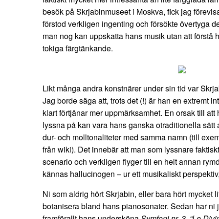
besök på Skrjabinmuseet i Moskva, fick jag förevisa
förstod verkligen ingenting och försökte övertyga 
man nog kan uppskatta hans musik utan att förstå
tokiga färgtänkande.
Likt många andra konstnärer under sin tid var Skrja
Jag borde säga att, trots det (!) är han en extremt 
klart förtjänar mer uppmärksamhet. En orsak till at
lyssna på kan vara hans ganska otraditionella sätt a
dur- och molltonaliteter med samma namn (till exemp
från wiki). Det innebär att man som lyssnare faktiskt l
scenario och verkligen flyger till en helt annan ry
kännas hallucinogen – ur ett musikaliskt perspektiv,
Ni som aldrig hört Skrjabin, eller bara hört mycket li
botanisera bland hans pianosonater. Sedan har ni
framförallt hans undersköna
Symfoni nr. 3, “Le Divi