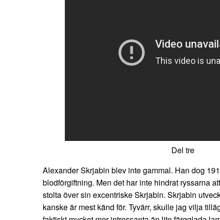
Del tre
Alexander Skrjabin blev inte gammal. Han dog 1915 e
blodförgiftning. Men det har inte hindrat ryssarna at
stolta över sin excentriske Skrjabin. Skrjabin utve
kanske är mest känd för. Tyvärr, skulle jag vilja til
faktiskt mycket mer intressanta än lite färgglada l