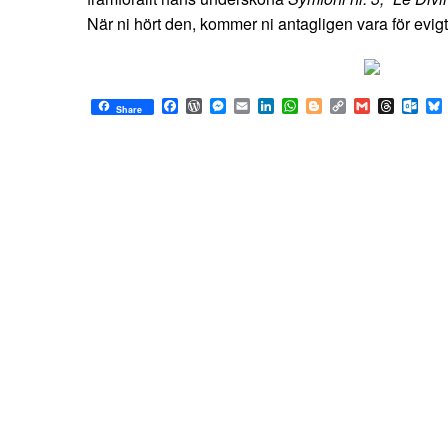
När ni hört den, kommer ni antagligen vara för evigt
Facebook
WordPress
Messenger
Email
LinkedIn
WhatsApp
Blogger
Copy
Gmail
Thread
Out
Share
Link