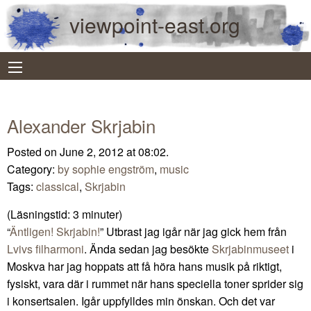
viewpoint-east.org
Alexander Skrjabin
Posted on June 2, 2012 at 08:02.
Category:
by sophie engström
,
music
Tags:
classical
,
Skrjabin
(Läsningstid:
3
minuter)
“
Äntligen! Skrjabin!
” Utbrast jag igår när jag gick hem från
Lvivs filharmoni
. Ända sedan jag besökte
Skrjabinmuseet
i
Moskva har jag hoppats att få höra hans musik på riktigt,
fysiskt, vara där i rummet när hans speciella toner sprider sig
i konsertsalen. Igår uppfylldes min önskan. Och det var