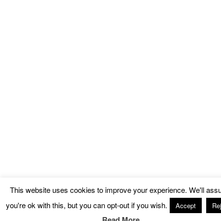
This website uses cookies to improve your experience. We'll as
you're ok with this, but you can opt-out if you wish.
Accept
Rej
Read More