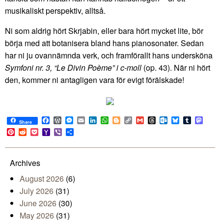
musikaliskt perspektiv, alltså.
Ni som aldrig hört Skrjabin, eller bara hört mycket lite, bör
börja med att botanisera bland hans pianosonater. Sedan
har ni ju ovannämnda verk, och framförallt hans undersköna
Symfoni nr. 3, “Le Divin Poème” i c-moll
(op. 43). När ni hört
den, kommer ni antagligen vara för evigt förälskade!
Facebook
WordPress
Messenger
Email
LinkedIn
WhatsApp
Blogger
Copy
Gmail
Threads
Outlook.com
Bluesky
Tumblr
Mast
Share
Link
Pinterest
Reddit
Pocket
Yahoo
Viber
Share
Mail
Archives
August 2026
(6)
July 2026
(31)
June 2026
(30)
May 2026
(31)