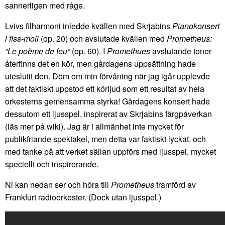
sannerligen med råge.
Lvivs filharmoni inledde kvällen med Skrjabins
Pianokonsert
i fiss-moll
(op. 20) och avslutade kvällen med
Prometheus:
”Le poème de feu”
(op. 60). I
Promethues
avslutande toner
återfinns det en kör, men gårdagens uppsättning hade
uteslutit den. Döm om min förvåning när jag igår upplevde
att det faktiskt uppstod ett körljud som ett resultat av hela
orkesterns gemensamma styrka! Gårdagens konsert hade
dessutom ett ljusspel, inspirerat av Skrjabins färgpåverkan
(läs mer på wiki). Jag är i allmänhet inte mycket för
publikfriande spektakel, men detta var faktiskt lyckat, och
med tanke på att verket sällan uppförs med ljusspel, mycket
speciellt och inspirerande.
Ni kan nedan ser och höra till
Prometheus
framförd av
Frankfurt radioorkester. (Dock utan ljusspel.)