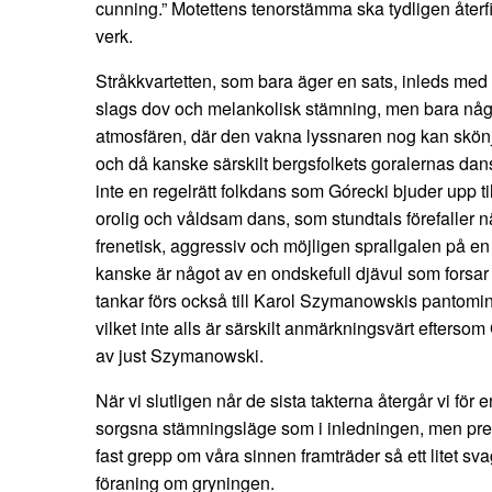
cunning.” Motettens tenorstämma ska tydligen återf
verk.
Stråkkvartetten, som bara äger en sats, inleds med
slags dov och melankolisk stämning, men bara några
atmosfären, där den vakna lyssnaren nog kan skönja
och då kanske särskilt bergsfolkets goralernas dan
inte en regelrätt folkdans som Górecki bjuder upp ti
orolig och våldsam dans, som stundtals förefaller 
frenetisk, aggressiv och möjligen sprallgalen på 
kanske är något av en ondskefull djävul som forsar 
tankar förs också till Karol Szymanowskis pantomin
vilket inte alls är särskilt anmärkningsvärt efterso
av just Szymanowski.
När vi slutligen når de sista takterna återgår vi för
sorgsna stämningsläge som i inledningen, men precis
fast grepp om våra sinnen framträder så ett litet sv
föraning om gryningen.