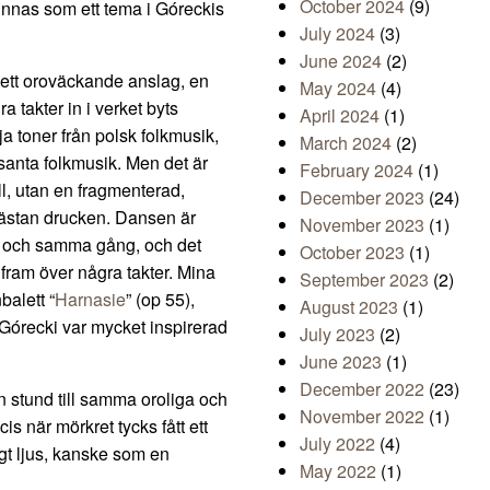
October 2024
(9)
innas som ett tema i Góreckis
July 2024
(3)
June 2024
(2)
 ett oroväckande anslag, en
May 2024
(4)
 takter in i verket byts
April 2024
(1)
 toner från polsk folkmusik,
March 2024
(2)
santa folkmusik. Men det är
February 2024
(1)
ll, utan en fragmenterad,
December 2023
(24)
nästan drucken. Dansen är
November 2023
(1)
en och samma gång, och det
October 2023
(1)
fram över några takter. Mina
September 2023
(2)
balett “
Harnasie
” (op 55),
August 2023
(1)
m Górecki var mycket inspirerad
July 2023
(2)
June 2023
(1)
December 2022
(23)
 en stund till samma oroliga och
November 2022
(1)
 när mörkret tycks fått ett
July 2022
(4)
agt ljus, kanske som en
May 2022
(1)