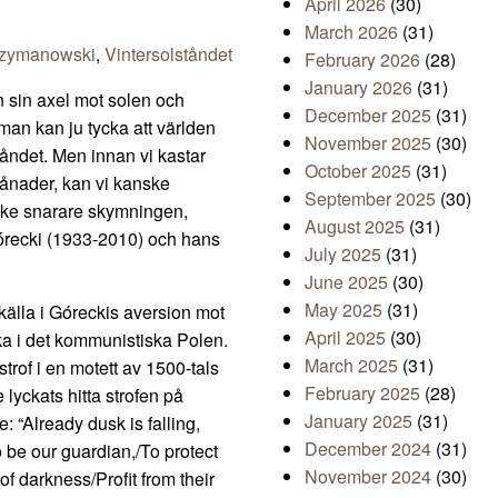
April 2026
(30)
March 2026
(31)
Szymanowski
,
Vintersolståndet
February 2026
(28)
January 2026
(31)
 sin axel mot solen och
December 2025
(31)
r man kan ju tycka att världen
November 2025
(30)
ståndet. Men innan vi kastar
October 2025
(31)
ånader, kan vi kanske
September 2025
(30)
anske snarare skymningen,
August 2025
(31)
órecki (1933-2010) och hans
July 2025
(31)
June 2025
(30)
May 2025
(31)
n källa i Góreckis aversion mot
April 2025
(30)
ka i det kommunistiska Polen.
March 2025
(31)
trof i en motett av 1500-tals
February 2025
(28)
lyckats hitta strofen på
January 2025
(31)
 “Already dusk is falling,
December 2024
(31)
o be our guardian,/To protect
November 2024
(30)
f darkness/Profit from their