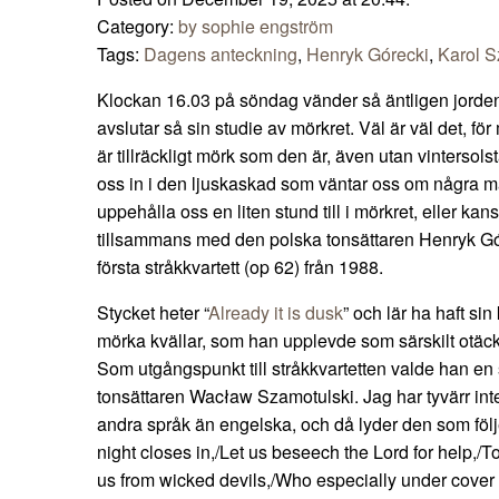
Category:
by sophie engström
Tags:
Dagens anteckning
,
Henryk Górecki
,
Karol 
Klockan 16.03 på söndag vänder så äntligen jorden
avslutar så sin studie av mörkret. Väl är väl det, fö
är tillräckligt mörk som den är, även utan vintersol
oss in i den ljuskaskad som väntar oss om några m
uppehålla oss en liten stund till i mörkret, eller k
tillsammans med den polska tonsättaren Henryk G
första stråkkvartett (op 62) från 1988.
Stycket heter “
Already it is dusk
” och lär ha haft si
mörka kvällar, som han upplevde som särskilt otäc
Som utgångspunkt till stråkkvartetten valde han en s
tonsättaren Wacław Szamotulski. Jag har tyvärr inte 
andra språk än engelska, och då lyder den som följe:
night closes in,/Let us beseech the Lord for help,/T
us from wicked devils,/Who especially under cover o