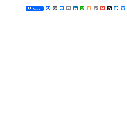
Facebook
WordPress
Messenger
Email
LinkedIn
WhatsApp
Blogger
Copy
Gmail
Thread
Out
Share
Link