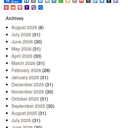
Facebook
WordPress
Messenger
Email
LinkedIn
WhatsApp
Blogger
Copy
Gmail
Threads
Outlook.com
Bluesky
Tumblr
Mast
Share
Link
Pinterest
Reddit
Pocket
Yahoo
Viber
Share
Mail
Archives
August 2026
(6)
July 2026
(31)
June 2026
(30)
May 2026
(31)
April 2026
(30)
March 2026
(31)
February 2026
(28)
January 2026
(31)
December 2025
(31)
November 2025
(30)
October 2025
(31)
September 2025
(30)
August 2025
(31)
July 2025
(31)
June 2025
(30)