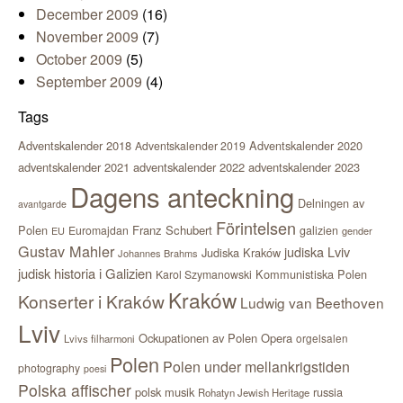
December 2009
(16)
November 2009
(7)
October 2009
(5)
September 2009
(4)
Tags
Adventskalender 2018
Adventskalender 2020
Adventskalender 2019
adventskalender 2021
adventskalender 2022
adventskalender 2023
Dagens anteckning
Delningen av
avantgarde
Förintelsen
Polen
Franz Schubert
Euromajdan
galizien
EU
gender
Gustav Mahler
judiska Lviv
Judiska Kraków
Johannes Brahms
judisk historia i Galizien
Kommunistiska Polen
Karol Szymanowski
Kraków
Konserter i Kraków
Ludwig van Beethoven
Lviv
Ockupationen av Polen
Opera
orgelsalen
Lvivs filharmoni
Polen
Polen under mellankrigstiden
photography
poesi
Polska affischer
polsk musik
russia
Rohatyn Jewish Heritage