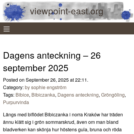
viewpoint-east.org
Dagens anteckning – 26
september 2025
Posted on September 26, 2025 at 22:11.
Category:
by sophie engström
Tags:
Bibice
,
Bibiczanka
,
Dagens anteckning
,
Gröngöling
,
Purpurvinda
Längs med biflödet Bibiczanka i norra Kraków har träden
ännu klätt sig i grön sommarskrud, även om man bland
bladverken kan skönja hur höstens gula, bruna och röda