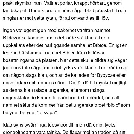
prakt skymtar fram. Vattnet porlar, knappt hörbart, genom
landskapet. Understundom hörs något blad prassla till och
singla ner mot vattenytan, för att omvandlas till löv.
Ingen vet egentligen med säkerhet varifrån namnet
Bibiczanka kommer, men det torde stå klart att den
uppkallats efter det närliggande samhället Bibice. Enligt en
legend härstammar namnet Bibice från de första
bosättningarns på platsen. När detta skulle tilldra sig vågar
jag dock inte säga, men det tycks vara klart att det rörde sig
om någon slags klan, och att de kallades för Bybycze efter
dess ledare och dennes söner. Det är därtill mycket möjligt
att denna klan talade ungerska, eftersom många
ungersktalande klaner tidigare bodde i området, och att
namnet sålunda kommer från det ungerska ordet “bibic” som
betyder betyder “tofsvipa”.
Idag syns tyvärr inga topsvipor till, men däremot tycks
gröngölingarna vara talrika. De flaxar mellan träden på sitt