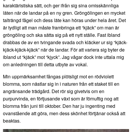
karaktäristiska sätt, och ger ifrån sig sina omisskännliga
läten när de landar på en ny gren. Gröngölingen en mycket
talträngd fågel och dess läte kan höras under hela året. Det
är tydligt att man måste frambringa ett “kjäck” om man är
gröngöling och ska sätta sig på ett nytt ställe. Fast ibland
drabbas de av en tvingande svada och kläcker ur sig “kjäck-
kjäck-kjäck-kjäck” när de landar. För att variera sig byter de
ibland ut “kjäck” mot “kjyck”. Jag vågar dock inte uttala mig
om anledningen till detta utbyte av vokal.
Min uppmärksamhet fångas plötsligt mot en rödviolett
blomma, som nästlar sig in i naturen från ett staket till en
angränsande trädgård. Det rör sig givetvis om en
purpurvinda, en förtjusande växt som är förnuftig nog att
blomma från juni till oktober. Den har ju ingenting med
ovanstående att göra, men dess skönhet förtjänar också att
beaktas.