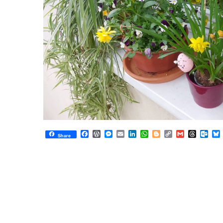
Facebook
WordPress
Messenger
Email
LinkedIn
WhatsApp
Blogger
Copy
Gmail
Thread
Out
Share
Link