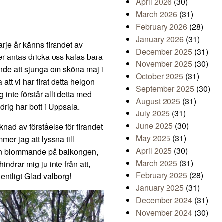
April 2026
(30)
March 2026
(31)
February 2026
(28)
January 2026
(31)
arje år känns firandet av
December 2025
(31)
er antas dricka oss kalas bara
November 2025
(30)
ande att sjunga om sköna maj i
October 2025
(31)
att vi har firat detta helgon
September 2025
(30)
 inte förstår allt detta med
August 2025
(31)
ldrig har bott i Uppsala.
July 2025
(31)
June 2025
(30)
nad av förståelse för firandet
May 2025
(31)
mer jag att lyssna till
April 2025
(30)
 den blommande på balkongen,
March 2025
(31)
ndrar mig ju inte från att,
February 2025
(28)
entligt Glad valborg!
January 2025
(31)
December 2024
(31)
November 2024
(30)