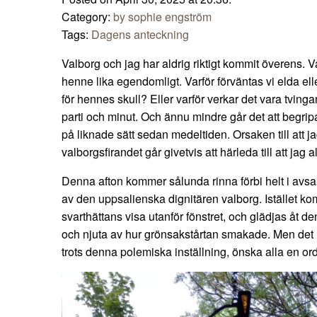
Category:
by sophie engström
Tags:
Dagens anteckning
Valborg och jag har aldrig riktigt kommit överens. V
henne lika egendomligt. Varför förväntas vi elda ell
för hennes skull? Eller varför verkar det vara tving
parti och minut. Och ännu mindre går det att begripa 
på liknade sätt sedan medeltiden. Orsaken till att jag
valborgsfirandet går givetvis att härleda till att jag a
Denna afton kommer sålunda rinna förbi helt i avsak
av den uppsalienska dignitären valborg. Istället kom
svarthättans visa utanför fönstret, och glädjas åt
och njuta av hur grönsakstårtan smakade. Men det hi
trots denna polemiska inställning, önska alla en ord