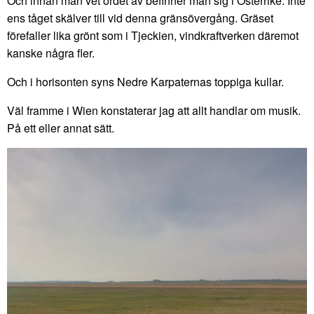
Och innan man vet ordet av befinner man sig i Österrike. Inte
ens tåget skälver till vid denna gränsövergång. Gräset
förefaller lika grönt som i Tjeckien, vindkraftverken däremot
kanske några fler.
Och i horisonten syns Nedre Karpaternas toppiga kullar.
Väl framme i Wien konstaterar jag att allt handlar om musik.
På ett eller annat sätt.