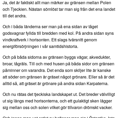
Ja, det är faktiskt allt man märker av gränsen mellan Polen
och Tjeckien. Nästan sömlöst tar man sig från det ena landet
till det andra.
Och i båda länderna ser man på ena sidan av tåget
godsvagnar fyllda till bredden med kol. På andra sidan syns
vindkraftverk i horisonten. Ett slags tvärsnitt genom
energiförsörjningen i vår samtidshistoria.
Och på båda sidorna av gränsen byggs vägar, akvedukter,
broar, tågräls. Till och med husen på båda sidor om gränsen
påminner om varandra. Det enda som skiljer lite är kanske
att söder om gränsen är gräset något grönare. Eller så är det
alltid så, att gräset är grönare på andra sidan Karpaterna.
Och nu rätas det tjeckiska landskapet ut. Det breder välvilligt
ut sig längs med horisonterna, och ett gulaktigt sken lägger
sig mellan oss och solen vilket gör tillvaron drömskt vacker.