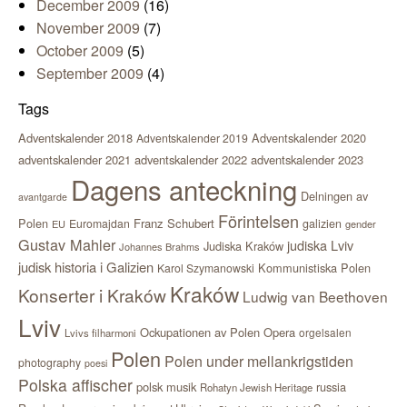
December 2009
(16)
November 2009
(7)
October 2009
(5)
September 2009
(4)
Tags
Adventskalender 2018
Adventskalender 2020
Adventskalender 2019
adventskalender 2021
adventskalender 2022
adventskalender 2023
Dagens anteckning
Delningen av
avantgarde
Förintelsen
Polen
Franz Schubert
Euromajdan
galizien
EU
gender
Gustav Mahler
judiska Lviv
Judiska Kraków
Johannes Brahms
judisk historia i Galizien
Kommunistiska Polen
Karol Szymanowski
Kraków
Konserter i Kraków
Ludwig van Beethoven
Lviv
Ockupationen av Polen
Opera
orgelsalen
Lvivs filharmoni
Polen
Polen under mellankrigstiden
photography
poesi
Polska affischer
polsk musik
russia
Rohatyn Jewish Heritage