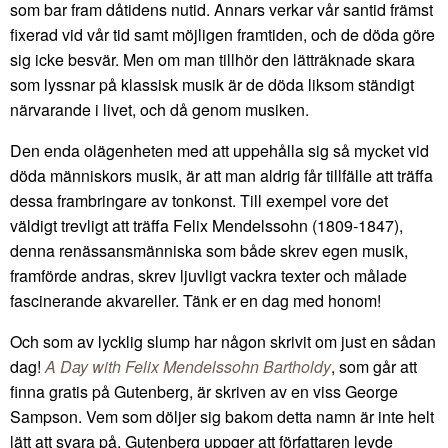
som bar fram dåtidens nutid. Annars verkar vår santid främst
fixerad vid vår tid samt möjligen framtiden, och de döda göre
sig icke besvär. Men om man tillhör den lätträknade skara
som lyssnar på klassisk musik är de döda liksom ständigt
närvarande i livet, och då genom musiken.
Den enda olägenheten med att uppehålla sig så mycket vid
döda människors musik, är att man aldrig får tillfälle att träffa
dessa frambringare av tonkonst. Till exempel vore det
väldigt trevligt att träffa Felix Mendelssohn (1809-1847),
denna renässansmänniska som både skrev egen musik,
framförde andras, skrev ljuvligt vackra texter och målade
fascinerande akvareller. Tänk er en dag med honom!
Och som av lycklig slump har någon skrivit om just en sådan
dag!
A Day with Felix Mendelssohn Bartholdy
, som går att
finna gratis på Gutenberg, är skriven av en viss George
Sampson. Vem som döljer sig bakom detta namn är inte helt
lätt att svara på. Gutenberg uppger att författaren levde