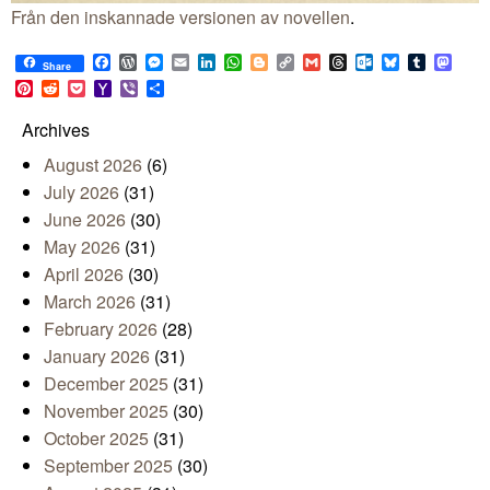
Från den inskannade versionen av novellen
.
Facebook
WordPress
Messenger
Email
LinkedIn
WhatsApp
Blogger
Copy
Gmail
Threads
Outlook.com
Bluesky
Tumblr
Mast
Share
Link
Pinterest
Reddit
Pocket
Yahoo
Viber
Share
Mail
Archives
August 2026
(6)
July 2026
(31)
June 2026
(30)
May 2026
(31)
April 2026
(30)
March 2026
(31)
February 2026
(28)
January 2026
(31)
December 2025
(31)
November 2025
(30)
October 2025
(31)
September 2025
(30)