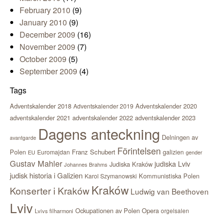
February 2010
(9)
January 2010
(9)
December 2009
(16)
November 2009
(7)
October 2009
(5)
September 2009
(4)
Tags
Adventskalender 2018
Adventskalender 2020
Adventskalender 2019
adventskalender 2021
adventskalender 2022
adventskalender 2023
Dagens anteckning
Delningen av
avantgarde
Förintelsen
Polen
Franz Schubert
Euromajdan
galizien
EU
gender
Gustav Mahler
judiska Lviv
Judiska Kraków
Johannes Brahms
judisk historia i Galizien
Kommunistiska Polen
Karol Szymanowski
Kraków
Konserter i Kraków
Ludwig van Beethoven
Lviv
Ockupationen av Polen
Opera
orgelsalen
Lvivs filharmoni