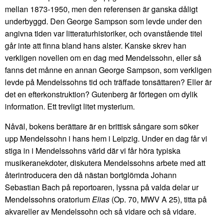
mellan 1873-1950, men den referensen är ganska dåligt
underbyggd. Den George Sampson som levde under den
angivna tiden var litteraturhistoriker, och ovanstående titel
går inte att finna bland hans alster. Kanske skrev han
verkligen novellen om en dag med Mendelssohn, eller så
fanns det månne en annan George Sampson, som verkligen
levde på Mendelssohns tid och träffade tonsättaren? Eller är
det en efterkonstruktion? Gutenberg är förtegen om dylik
information. Ett trevligt litet mysterium.
Nåväl, bokens berättare är en brittisk sångare som söker
upp Mendelssohn i hans hem i Leipzig. Under en dag får vi
stiga in i Mendelssohns värld där vi får höra typiska
musikeranekdoter, diskutera Mendelssohns arbete med att
återintroducera den då nästan bortglömda Johann
Sebastian Bach på reportoaren, lyssna på valda delar ur
Mendelssohns oratorium
Elias
(Op. 70, MWV A 25), titta på
akvareller av Mendelssohn och så vidare och så vidare.