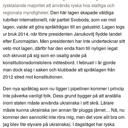
rysktalande majoritet att använda ryska hos statliga och
regionala myndigheter
. Den här lagen skapade väldiga
rubriker internationellt, när partiet Svoboda, som var mot
lagen, valde att göra språkfrågan till en gatustrid. Lagen togs
ur bruk 2014, när förre presidenten Janukovitj flydde landet
efter Euromajdan. Men presidenten har inte undertecknar sitt
veto mot lagen, därför har den enda fram till nyligen legat
och skruvat på sig som en osalig ande på
konstitutionsdomstolens mötesbord. I februari i år gjorde
man dock slag i saken och klubbade att språklagen från
2012 stred mot konstitutionen.
Den nya språklag som nu ligger i pipelinen kommer i princip
inte påverka vanligt folk. Dess grund bygger på att anställa
inom staten måste använda ukrainska i sitt skrå. Lärare
måste kunna ukrainska (en annan får plugga järnet… Nå, nu
kommer den sannolikt inte röra mig, men det vore allt bra om
jag blev lite styvare på ukrainska). I dagsläget har ryska