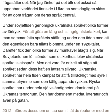
frågasätter det. När jag tänker på det blir det också så
uppenbart varför det finns de i Ukraina som dagligen slåss
för att göra frågan om deras språk central.
Under sovjettiden genomgick ukrainska språket olika former
av förtryck.
För att göra en lång och slingrig historia kort
, kan
man sammanfatta språkets ställning under den tiden med att
den egentligen bara tilläts blomma under en 1920-talet.
Därefter fick den olika former av munkavel ålagts sig. När
Sovjetunionen föll sönder som ett korthus, blev ukrainska
språket statsspråk. Men det vore för enkelt att säga att
språket sedan dess haft en lättsam tillvaro. Ukrainska
språket har hela tiden kämpat för att få tillräckligt med syre i
samma utrymme som den käftglappande ryskan. Ryska
språket har under hela självständigheten dominerat på
Ukrainas territorium. Den har dominerat media, litteratur och
även på gatan.
2012 infördes dessutom en lag som tillät de regioner med en