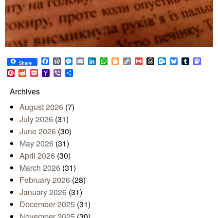
Facebook
WordPress
Messenger
Email
LinkedIn
WhatsApp
Blogger
Copy
Gmail
Threads
Outlook.com
Bluesky
Tumblr
Mast
Share
Link
Pinterest
Reddit
Pocket
Yahoo
Viber
Share
Mail
Archives
August 2026
(7)
July 2026
(31)
June 2026
(30)
May 2026
(31)
April 2026
(30)
March 2026
(31)
February 2026
(28)
January 2026
(31)
December 2025
(31)
November 2025
(30)