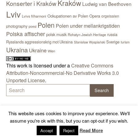
Kraków
Konserter i Kraków
Ludwig van Beethoven
Lviv
Ockupationen av Polen
Opera
orgelsalen
Lvivs filharmoni
Polen
Polen under mellankrigstiden
photography
poesi
Polska affischer
polsk musik
russia
Rohatyn Jewish Heritage
Sverige
Rysslands aggressionskrig mot Ukraina
Stanisław Wyspiański
turism
Ukraina
Ukraine
Wien
This work is licensed under a
Creative Commons
Attribution-Noncommercial-No Derivative Works 3.0
Unported License
.
This website uses cookies to improve your experience. We'll
assume you're ok with this, but you can opt-out if you wish.
Read More
Accept
Reject