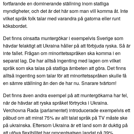
fortfarande en dominerande ställning inom statliga
myndigheter, och det är det här som man vill komma åt. Inte
vilket språk folk talar med varandra på gatorna eller runt
köksbordet.
Det finns oinsatta muntergökar i exempelvis Sverige som
hävdar felaktigt att Ukraina håller på att förbjuda ryska. Så är
inte fallet. Frågan om minoritetsspråken ska komma i en
separat lag. De har alltså ingenting med lagen om vilket
språk som ska talas på statliga ämbeten att göra. Det finns
alltså ingenting som talar för att minoritetsspråken skulle få
en sämre ställning än den de har nu. Snarare tvärtom!
Det finns även andra exempel på att muntergökarna har fel,
när de hävdar att ryska språket förtrycks i Ukraina.
Verchovna Rada (parlamentet) introducerade exempelvis ett
påbud om att minst 75% av allt talat språk på TV måste ske
på ukrainska. Eftersom Ukraina är ett land som är duktig på
att utöva flexibilitet har procentsatsen landat på 39%.