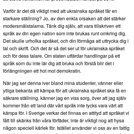
Varför är det då viktigt med att ukrainska språket får en
starkare ställning? Jo, av den enkla orsaken att det stärker
modersmålstalarna. Tänk dig själv, att vara tillskriven ett
språk av din egen nation som inte brukas runt omkring dig.
Det skulle urholka språket, och din förmåga att uttrycka dig i
tal och skrift. Och det är så det ser ut för ukrainska språket
och för dess talare. Om staten utfärdar handlingar på ett
språk som du inte lär dig att bruka och förstå blir det i
förlängningen ett hot mot demokratin.
När jag ser denna iver bland mina studenter, vänner eller
ytliga bekanta att kämpa för att ukrainska språket ska få en
säkrare ställning, känner jag en viss sorg, över att jag själv
kommer från ett land där vårt språk inte tycks vara värt att
kämpa för. I Sverige verkar det finnas en attityd att språket vi
fått till skänks från våra förfäder, inte är viktigt nog att hysa
någon speciell kärlek för. Istället använder vi oss av en fattig