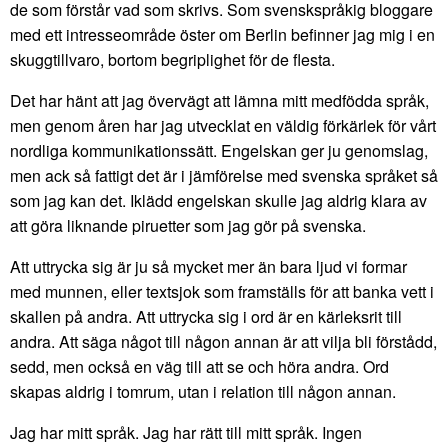
de som förstår vad som skrivs. Som svenskspråkig bloggare
med ett intresseområde öster om Berlin befinner jag mig i en
skuggtillvaro, bortom begriplighet för de flesta.
Det har hänt att jag övervägt att lämna mitt medfödda språk,
men genom åren har jag utvecklat en väldig förkärlek för vårt
nordliga kommunikationssätt. Engelskan ger ju genomslag,
men ack så fattigt det är i jämförelse med svenska språket så
som jag kan det. Iklädd engelskan skulle jag aldrig klara av
att göra liknande piruetter som jag gör på svenska.
Att uttrycka sig är ju så mycket mer än bara ljud vi formar
med munnen, eller textsjok som framställs för att banka vett i
skallen på andra. Att uttrycka sig i ord är en kärleksrit till
andra. Att säga något till någon annan är att vilja bli förstådd,
sedd, men också en väg till att se och höra andra. Ord
skapas aldrig i tomrum, utan i relation till någon annan.
Jag har mitt språk. Jag har rätt till mitt språk. Ingen