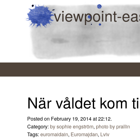
viewpoint-ea
När våldet kom til
Posted on February 19, 2014 at 22:12.
Category:
by sophie engström
,
photo by prallin
Tags:
euromaidain
,
Euromajdan
,
Lviv