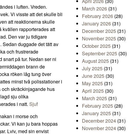
April 2026
(30)
ändes i luften. Vreden.
March 2026
(31)
k. Vi visste att det skulle bli
February 2026
(28)
ven att reaktionerna skulle
January 2026
(31)
på kvällen rapporterades att
December 2025
(31)
ad. Den var ju tidigare
November 2025
(30)
 Sedan duggade det tätt av
October 2025
(31)
ska och frustrerade
September 2025
(30)
d snart på tur. Nedan ser ni
August 2025
(31)
ftermiddagen brann de
July 2025
(31)
jocka röken låg tung över
June 2025
(30)
tes minst två polisstationer i
May 2025
(31)
a och skräckinjagande hus
April 2025
(30)
agd sju olika
March 2025
(31)
erades i natt.
Sju
!
February 2025
(28)
January 2025
(31)
t hakan i morse och
December 2024
(31)
tackar. Vi kan ju bara hoppas
November 2024
(30)
gar. Lviv, med sin envist