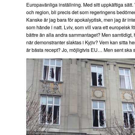
Europavänliga inställning. Med sitt uppkäftiga sätt. V
och region, bli precis det som regeringens bedöme
Kanske är jag bara för apokalyptisk, men jag är inte 
som hände i natt. Lviv, som vill vara ett europeisk
bättre än alla andra sammantaget? Men samtidigt, 
när demonstranter slaktas i Kyjiv? Vem kan sitta h
är bästa recept? Jo, möjligtvis EU… Men sent ska