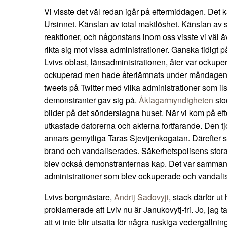
Vi visste det väl redan igår på eftermiddagen. Det k
Ursinnet. Känslan av total maktlöshet. Känslan av sve
reaktioner, och någonstans inom oss visste vi väl ä
rikta sig mot vissa administrationer. Ganska tidigt 
Lvivs oblast, länsadministrationen, åter var ockuper
ockuperad men hade återlämnats under måndagen.
tweets på Twitter med vilka administrationer som il
demonstranter gav sig på.
Åklagarmyndigheten
sto
bilder på det sönderslagna huset. När vi kom på e
utkastade datorerna och akterna fortfarande. Den t
annars gemytliga Taras Sjevtjenkogatan. Därefter sat
brand och vandaliserades. Säkerhetspolisens stor
blev också demonstranternas kap. Det var sammanl
administrationer som blev ockuperade och vandalis
Lvivs borgmästare,
Andrij Sadovyji
, stack därför u
proklamerade att Lviv nu är Janukovytj-fri. Jo, jag 
att vi inte blir utsatta för några ruskiga vedergällnin