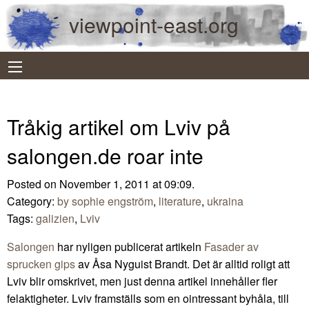
viewpoint-east.org
Tråkig artikel om Lviv på
salongen.de roar inte
Posted on November 1, 2011 at 09:09.
Category:
by sophie engström
,
literature
,
ukraina
Tags:
galizien
,
Lviv
Salongen
har nyligen publicerat artikeln
Fasader av
sprucken gips
av Åsa Nyguist Brandt. Det är alltid roligt att
Lviv blir omskrivet, men just denna artikel innehåller fler
felaktigheter. Lviv framställs som en ointressant byhåla, till