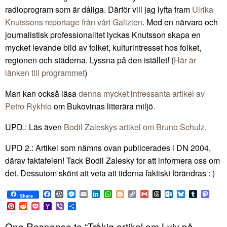
radioprogram som är dåliga. Därför vill jag lyfta fram
Ulrika
Knutssons reportage från vårt Galizien
. Med en närvaro och
journalistisk professionalitet lyckas Knutsson skapa en
mycket levande bild av folket, kulturintresset hos folket,
regionen och städerna. Lyssna på den istället! (
Här är
länken till programmet
)
Man kan också läsa
denna mycket intressanta artikel av
Petro Rykhlo
om Bukovinas litterära miljö.
UPD.: Läs även
Bodil Zaleskys artikel om Bruno Schulz
.
UPD 2.: Artikel som nämns ovan publicerades i DN 2004,
därav faktafelen! Tack Bodil Zalesky for att informera oss om
det. Dessutom skönt att veta att tiderna faktiskt förändras : )
Facebook
WordPress
Messenger
Email
LinkedIn
WhatsApp
Blogger
Copy
Gmail
Threads
Outlook.com
Bluesky
Tumblr
Mast
Share
Link
Pinterest
Reddit
Pocket
Yahoo
Viber
Share
Mail
One Response to “Tråkig artikel om Lviv på