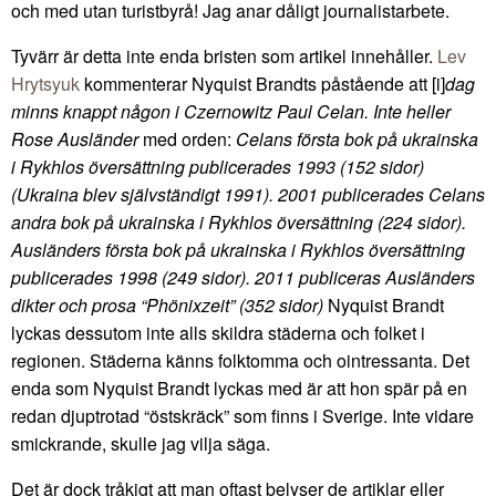
och med utan turistbyrå! Jag anar dåligt journalistarbete.
Tyvärr är detta inte enda bristen som artikel innehåller.
Lev
Hrytsyuk
kommenterar Nyquist Brandts påstående att [i]
dag
minns knappt någon i Czernowitz Paul Celan. Inte heller
Rose Ausländer
med orden:
Celans första bok på ukrainska
i Rykhlos översättning publicerades 1993 (152 sidor)
(Ukraina blev självständigt 1991). 2001 publicerades Celans
andra bok på ukrainska i Rykhlos översättning (224 sidor).
Ausländers första bok på ukrainska i Rykhlos översättning
publicerades 1998 (249 sidor). 2011 publiceras Ausländers
dikter och prosa “Phönixzeit” (352 sidor)
Nyquist Brandt
lyckas dessutom inte alls skildra städerna och folket i
regionen. Städerna känns folktomma och ointressanta. Det
enda som Nyquist Brandt lyckas med är att hon spär på en
redan djuptrotad “östskräck” som finns i Sverige. Inte vidare
smickrande, skulle jag vilja säga.
Det är dock tråkigt att man oftast belyser de artiklar eller