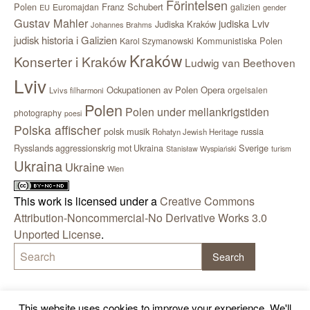
Förintelsen
Polen
Franz Schubert
Euromajdan
galizien
EU
gender
Gustav Mahler
judiska Lviv
Judiska Kraków
Johannes Brahms
judisk historia i Galizien
Kommunistiska Polen
Karol Szymanowski
Kraków
Konserter i Kraków
Ludwig van Beethoven
Lviv
Ockupationen av Polen
Opera
orgelsalen
Lvivs filharmoni
Polen
Polen under mellankrigstiden
photography
poesi
Polska affischer
polsk musik
russia
Rohatyn Jewish Heritage
Sverige
Rysslands aggressionskrig mot Ukraina
Stanisław Wyspiański
turism
Ukraina
Ukraine
Wien
This work is licensed under a
Creative Commons
Attribution-Noncommercial-No Derivative Works 3.0
Unported License
.
This website uses cookies to improve your experience. We'll