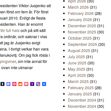
April 2026
(30)
esidenten Viktor Jusjenko att
March 2026
(31)
en först om fem år. För först
February 2026
(28)
uari 2010. Enligt de flesta
January 2026
(31)
esidenten. Han är enormt
December 2025
(31)
ör full hals
och på sitt sätt
November 2025
(30)
a ordinär, och saknar i viss
October 2025
(31)
tt jag är Jusjenko evigt
September 2025
(30)
ina. I övrigt verkar han vara
August 2025
(31)
nukovitj. Om jag fick rösta i
July 2025
(31)
 pingviner
, om inte annat för
June 2025
(30)
 ovan inte utmanar
May 2025
(31)
.
April 2025
(30)
March 2025
(31)
s
look.com
Bluesky
Tumblr
Mastodon
Pinterest
Reddit
Pocket
Yahoo
Viber
Share
February 2025
(28)
Mail
January 2025
(31)
December 2024
(31)
November 2024
(30)