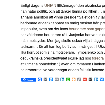
Enligt dagens
UNIAN
tillkännager den ukrainske pr
han hatar politik, och att tänker lämna politiken … m
är hans ambition att vinna presidentvalet den 17 jan
bedömare är det knappast en rimlig önskan från pr
impopulär, även om det finns
beundrare som gapar f
har väl denne beundrare rätt. Jusjenko har varit extr
mån motstycke. Men jag skulle också vilja tillägga a
tacksam… för att han tog bort visum tvånget till Ukra
lika korrupt som sina motspelare, Tymosjenko och Ja
det ukrainska presidentvalet skulle jag nog
föredra
att utmana homofobin ; ) även om romanen i länken
heteronormativa värderingar är den faktiskt läsvärd
Facebook
WordPress
Messenger
Email
LinkedIn
WhatsApp
Blogger
Copy
Gmail
Thread
Out
Share
Link